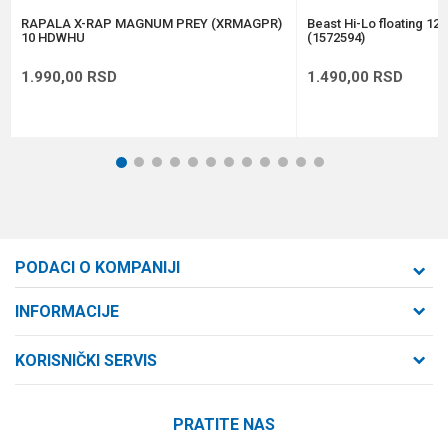
POŠALJI
RAPALA X-RAP MAGNUM PREY (XRMAGPR)
Beast Hi-Lo floating 12
10 HDWHU
(1572594)
1.990,00
RSD
1.490,00
RSD
1
2
3
4
5
6
7
8
9
10
11
12
PODACI O KOMPANIJI
Formaxstore d.o.o
INFORMACIJE
O nama
Cara Dušana 47
KORISNIČKI SERVIS
21000 Novi Sad, Srbija
Zaposlenje
Uslovi korišćenja i prodaje
Saradnja
Telefon:
PRATITE NAS
Politika privatnosti
064/647-81-86
Kontakt