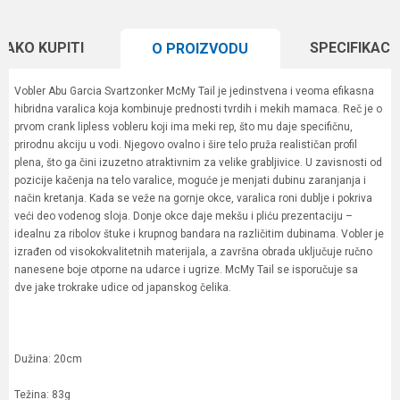
KAKO KUPITI
SPECIFIKACI
O PROIZVODU
Vobler Abu Garcia Svartzonker McMy Tail je jedinstvena i veoma efikasna
hibridna varalica koja kombinuje prednosti tvrdih i mekih mamaca. Reč je o
prvom crank lipless vobleru koji ima meki rep, što mu daje specifičnu,
prirodnu akciju u vodi. Njegovo ovalno i šire telo pruža realističan profil
plena, što ga čini izuzetno atraktivnim za velike grabljivice. U zavisnosti od
pozicije kačenja na telo varalice, moguće je menjati dubinu zaranjanja i
način kretanja. Kada se veže na gornje okce, varalica roni dublje i pokriva
veći deo vodenog sloja. Donje okce daje mekšu i pliću prezentaciju –
idealnu za ribolov štuke i krupnog bandara na različitim dubinama. Vobler je
izrađen od visokokvalitetnih materijala, a završna obrada uključuje ručno
nanesene boje otporne na udarce i ugrize. McMy Tail se isporučuje sa
dve jake trokrake udice od japanskog čelika.
Dužina: 20cm
Težina: 83g