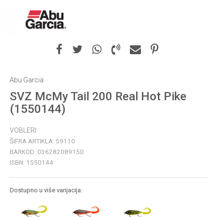
Abu Garcia
SVZ McMy Tail 200 Real Hot Pike
(1550144)
VOBLERI
ŠIFRA ARTIKLA:
59110
BARKOD:
036282089150
ISBN:
1550144
Dostupno u više varijacija: