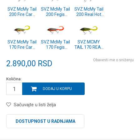
SVZ McMy Tail
SVZ McMy Tail
SVZ McMy Tail
200 Fire Carp
200 Fegis
200 Real Hot
(1550151)
(1550149)
Pike (1550144)
SVZ McMy Tail
SVZ McMy Tail
SVZ MCMY
170 Fire Carp
170 Fegis
TAIL 170 REAL
Flash
(1550141)
HOT PIKE
(1550143)
(1550136)
Obavesti me o sniženju
2.890,00
RSD
Količina:
DODAJ U KORPU
Sačuvajte u listi želja
DOSTUPNOST U RADNJAMA