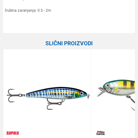
Dubina zaranjanja: 0.5 - 2m
Karakteristika
Vrednost
Ime/Nadimak
Kategorija
Vobleri
SLIČNI PROIZVODI
Brend
Abu Garcia
Email
Dubina zaranjanja
0.5 - 2.0 m
Dužina
20 cm
Poruka
Težina
83 g
Tip
Tonuća
Anti-spam zaštita - izračunajte koliko je 2 + 3 :