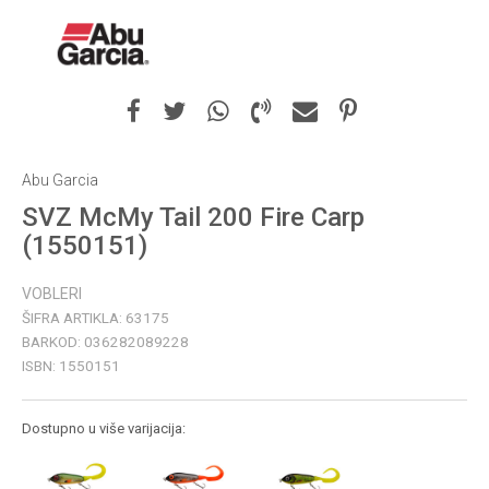
Abu Garcia
SVZ McMy Tail 200 Fire Carp
(1550151)
VOBLERI
ŠIFRA ARTIKLA:
63175
BARKOD:
036282089228
ISBN:
1550151
Dostupno u više varijacija: