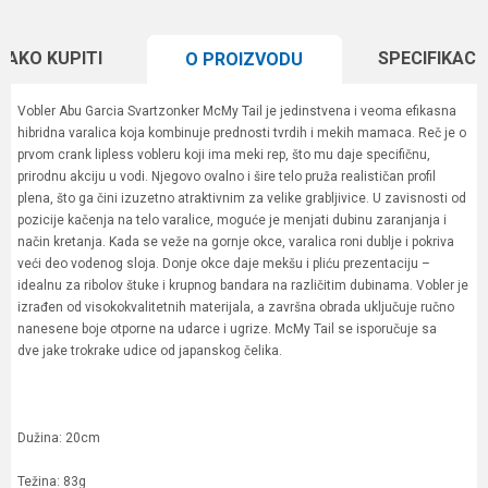
KAKO KUPITI
SPECIFIKACI
O PROIZVODU
Vobler Abu Garcia Svartzonker McMy Tail je jedinstvena i veoma efikasna
hibridna varalica koja kombinuje prednosti tvrdih i mekih mamaca. Reč je o
prvom crank lipless vobleru koji ima meki rep, što mu daje specifičnu,
prirodnu akciju u vodi. Njegovo ovalno i šire telo pruža realističan profil
plena, što ga čini izuzetno atraktivnim za velike grabljivice. U zavisnosti od
pozicije kačenja na telo varalice, moguće je menjati dubinu zaranjanja i
način kretanja. Kada se veže na gornje okce, varalica roni dublje i pokriva
veći deo vodenog sloja. Donje okce daje mekšu i pliću prezentaciju –
idealnu za ribolov štuke i krupnog bandara na različitim dubinama. Vobler je
izrađen od visokokvalitetnih materijala, a završna obrada uključuje ručno
nanesene boje otporne na udarce i ugrize. McMy Tail se isporučuje sa
dve jake trokrake udice od japanskog čelika.
Dužina: 20cm
Težina: 83g