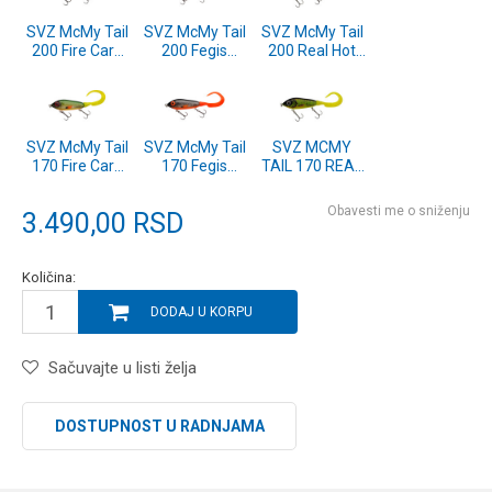
SVZ McMy Tail
SVZ McMy Tail
SVZ McMy Tail
200 Fire Carp
200 Fegis
200 Real Hot
(1550151)
(1550149)
Pike (1550144)
SVZ McMy Tail
SVZ McMy Tail
SVZ MCMY
170 Fire Carp
170 Fegis
TAIL 170 REAL
Flash
(1550141)
HOT PIKE
(1550143)
(1550136)
Obavesti me o sniženju
3.490,00
RSD
Količina:
DODAJ U KORPU
Sačuvajte u listi želja
DOSTUPNOST U RADNJAMA