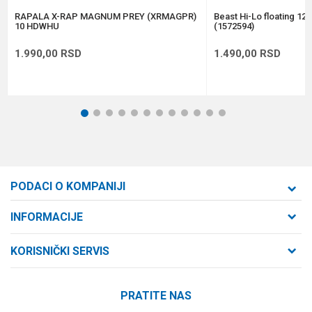
POŠALJI
RAPALA X-RAP MAGNUM PREY (XRMAGPR)
Beast Hi-Lo floating 12
10 HDWHU
(1572594)
1.990,00
RSD
1.490,00
RSD
1
2
3
4
5
6
7
8
9
10
11
12
PODACI O KOMPANIJI
Formaxstore d.o.o
INFORMACIJE
O nama
Cara Dušana 47
KORISNIČKI SERVIS
21000 Novi Sad, Srbija
Zaposlenje
Uslovi korišćenja i prodaje
Saradnja
Telefon:
PRATITE NAS
Politika privatnosti
064/647-81-86
Kontakt