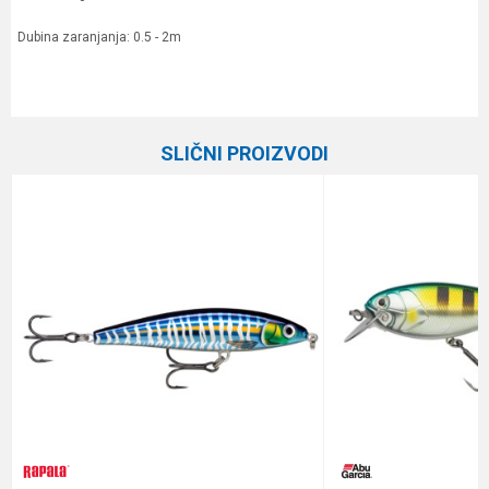
Dubina zaranjanja: 0.5 - 2m
Karakteristika
Vrednost
Ime/Nadimak
Kategorija
Vobleri
SLIČNI PROIZVODI
Brend
Abu Garcia
Email
Poruka
Anti-spam zaštita - izračunajte koliko je 2 + 3 :