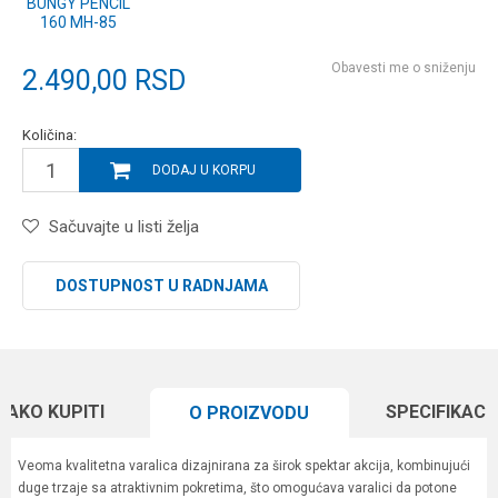
BUNGY PENCIL
160 MH-85
Obavesti me o sniženju
2.490,00
RSD
Količina:
DODAJ U KORPU
Sačuvajte u listi želja
DOSTUPNOST U RADNJAMA
KAKO KUPITI
SPECIFIKACI
O PROIZVODU
Veoma kvalitetna varalica dizajnirana za širok spektar akcija, kombinujući
duge trzaje sa atraktivnim pokretima, što omogućava varalici da potone