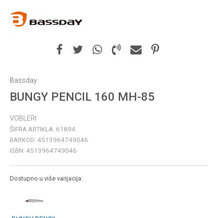
Bassday
BUNGY PENCIL 160 MH-85
VOBLERI
ŠIFRA ARTIKLA:
61894
BARKOD:
4513964749046
ISBN:
4513964749046
Dostupno u više varijacija: