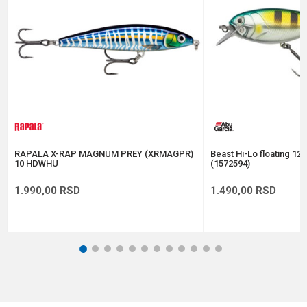
Anti-spam zaštita - izračunajte koliko je 4 + 1 :
POŠALJI
RAPALA X-RAP MAGNUM PREY (XRMAGPR)
Beast Hi-Lo floating 12
10 HDWHU
(1572594)
1.990,00
RSD
1.490,00
RSD
1
2
3
4
5
6
7
8
9
10
11
12