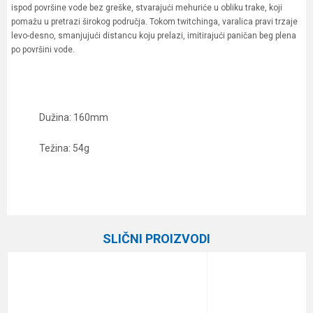
ispod površine vode bez greške, stvarajući mehuriće u obliku trake, koji
pomažu u pretrazi širokog područja. Tokom twitchinga, varalica pravi trzaje
levo-desno, smanjujući distancu koju prelazi, imitirajući paničan beg plena
po površini vode.
Dužina: 160mm
Težina: 54g
Karakteristika
Vrednost
Ime/Nadimak
Kategorija
Vobleri
SLIČNI PROIZVODI
Brend
Bassday
Email
Poruka