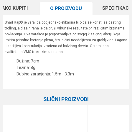
KAKO KUPITI
SPECIFIKACI
O PROIZVODU
Shad Rap® je varalica podjednako efikasna bilo da se koristi za casting ili
trolling, a dizajnirana je da pruži vrhunske rezultate pri različitim brzinama
povlačenja. Ova varalica je prepoznatljiva po svojoj klasičnoj akciji, koja
imitira prirodno kretanje plena, što je čini neodoljivom za grabljivice. Lagana
i izdržljiva konstrukcija izrađena od balzinog drveta. Opremljena
kvalitetnim VMC trokrakim udicama.
Dužina: 7cm
Težina: 8g
Dubina zaranjanja: 1.5m - 3.3m
Karakteristika
Vrednost
Ime/Nadimak
Kategorija
Vobleri
SLIČNI PROIZVODI
Brend
Rapala
Email
Poruka