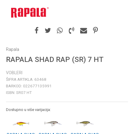
Rapala
RAPALA SHAD RAP (SR) 7 HT
VOBLERI
ŠIFRA ARTIKLA:
63468
BARKOD:
022677135991
ISBN:
SR07 HT
Dostupno u više varijacija: