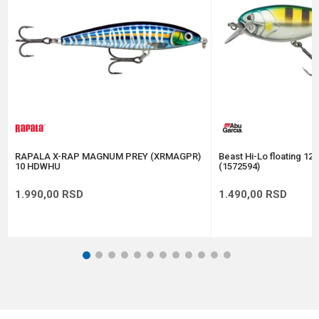
Anti-spam zaštita - izračunajte koliko je 4 + 1 :
POŠALJI
RAPALA X-RAP MAGNUM PREY (XRMAGPR)
Beast Hi-Lo floating 12
10 HDWHU
(1572594)
1.990,00
RSD
1.490,00
RSD
1
2
3
4
5
6
7
8
9
10
11
12