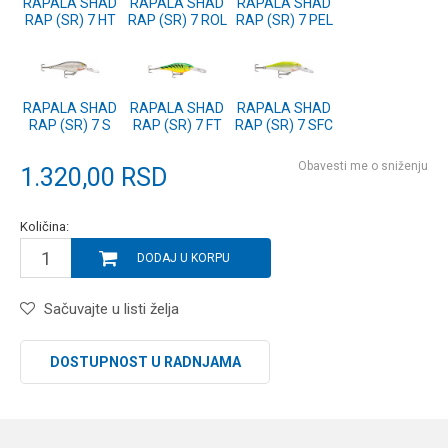
RAPALA SHAD
RAPALA SHAD
RAPALA SHAD
RAP (SR) 7 HT
RAP (SR) 7 ROL
RAP (SR) 7 PEL
RAPALA SHAD
RAPALA SHAD
RAPALA SHAD
RAP (SR) 7 S
RAP (SR) 7 FT
RAP (SR) 7 SFC
Obavesti me o sniženju
1.320,00
RSD
Količina:
DODAJ U KORPU
Sačuvajte u listi želja
DOSTUPNOST U RADNJAMA