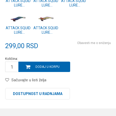
ATTACK SQUID
ATTACK SQUID
ATTACK SQUID
LURE
LURE
LURE
95mm/11g
95mm/11g
95mm/11g
#05
#04
#03
ATTACK SQUID
ATTACK SQUID
LURE
LURE
95mm/11g
95mm/11g
#02
#01
Obavesti me o sniženju
299,00
RSD
Količina:
DODAJ U KORPU
Sačuvajte u listi želja
DOSTUPNOST U RADNJAMA