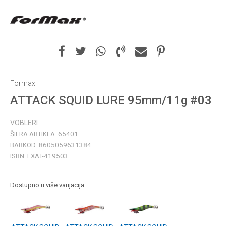
Formax
ATTACK SQUID LURE 95mm/11g #03
VOBLERI
ŠIFRA ARTIKLA:
65401
BARKOD:
8605059631384
ISBN:
FXAT-419503
Dostupno u više varijacija: