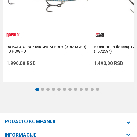
Anti-spam zaštita - izračunajte koliko je 6 - 1 :
POŠALJI
RAPALA X-RAP MAGNUM PREY (XRMAGPR)
Beast Hi-Lo floating 12
10 HDWHU
(1572594)
1.990,00
RSD
1.490,00
RSD
1
2
3
4
5
6
7
8
9
10
11
12
PODACI O KOMPANIJI
Formaxstore d.o.o
INFORMACIJE