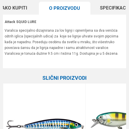
KAKO KUPITI
SPECIFIKACI
O PROIZVODU
Attack SQUID LURE
Varalica specijalno dizajnirana za lov lignji i opremljena sa dva venčića
oštrih iglica (specijalnih udica) za koje se lignje uhvate svojim pipciima
kada je napadnu. Poseduju osobinu da svetle u mraku, što višestruko
povećava šansu da je lignja napadne i samu atraktivnost varalice.
Varalicea je tonuća dužine 9.5 cm i težina 11g. Dostupna je u 5 dezena.
Karakteristika
Vrednost
Ime/Nadimak
Kategorija
Vobleri
SLIČNI PROIZVODI
Brend
Formax
Email
Poruka