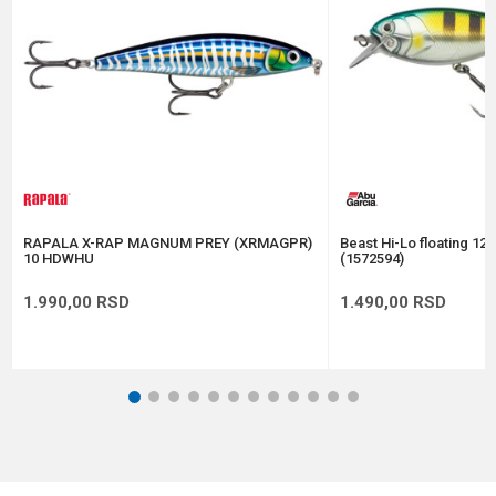
Anti-spam zaštita - izračunajte koliko je 6 - 1 :
POŠALJI
RAPALA X-RAP MAGNUM PREY (XRMAGPR)
Beast Hi-Lo floating 12
10 HDWHU
(1572594)
1.990,00
RSD
1.490,00
RSD
1
2
3
4
5
6
7
8
9
10
11
12