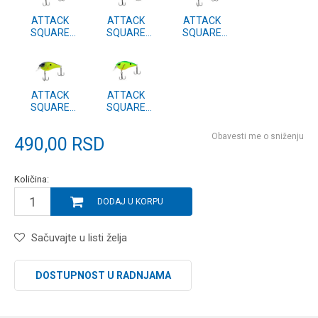
ATTACK
ATTACK
ATTACK
SQUARE
SQUARE
SQUARE
CRANK NG 60F
CRANK NG 60F
CRANK NG 60F
#09
#05
#04
ATTACK
ATTACK
SQUARE
SQUARE
CRANK NG 60F
CRANK NG 60F
#03
#02
Obavesti me o sniženju
490,00
RSD
Količina:
DODAJ U KORPU
Sačuvajte u listi želja
DOSTUPNOST U RADNJAMA