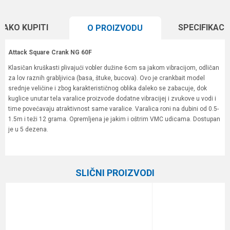
KAKO KUPITI
SPECIFIKACI
O PROIZVODU
Attack Square Crank NG 60F
Klasičan kruškasti plivajući vobler dužine 6cm sa jakom vibracijom, odličan
za lov raznih grabljivica (basa, štuke, bucova). Ovo je crankbait model
srednje veličine i zbog karakterističnog oblika daleko se zabacuje, dok
kuglice unutar tela varalice proizvode dodatne vibracijej i zvukove u vodi i
time povećavaju atraktivnost same varalice. Varalica roni na dubini od 0.5-
1.5m i teži 12 grama. Opremljena je jakim i oštrim VMC udicama. Dostupan
je u 5 dezena.
Karakteristika
Vrednost
Ime/Nadimak
Kategorija
Vobleri
SLIČNI PROIZVODI
Brend
Formax
Email
Poruka