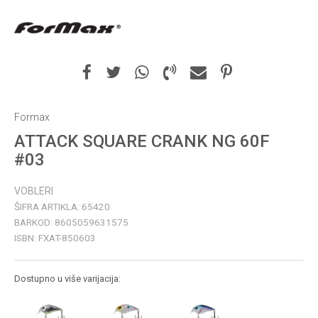
Formax
ATTACK SQUARE CRANK NG 60F
#03
VOBLERI
ŠIFRA ARTIKLA:
65420
BARKOD:
8605059631575
ISBN:
FXAT-850603
Dostupno u više varijacija: