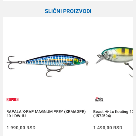
Kategorija
Vobleri
SLIČNI PROIZVODI
Brend
Rapala
Email
Poruka
Anti-spam zaštita - izračunajte koliko je 2 + 3 :
POŠALJI
RAPALA X-RAP MAGNUM PREY (XRMAGPR)
Beast Hi-Lo floating 12
10 HDWHU
(1572594)
1.990,00
RSD
1.490,00
RSD