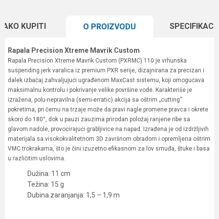
KAKO KUPITI
SPECIFIKACI
O PROIZVODU
Rapala Precision Xtreme Mavrik Custom
Rapala Precision Xtreme Mavrik Custom (PXRMC) 110 je vrhunska
suspending jerk varalica iz premium PXR serije, dizajnirana za precizan i
dalek izbačaj zahvaljujući ugrađenom MaxCast sistemu, koji omogućava
maksimalnu kontrolu i pokrivanje velike površine vode. Karakteriše je
izražena, polu-nepravilna (semi-erratic) akcija sa oštrim „cutting“
pokretima, pri čemu na trzaje može da pravi nagle promene pravca i okrete
skoro do 180°, dok u pauzi zauzima prirodan položaj ranjene ribe sa
glavom nadole, provocirajući grabljivice na napad. Izrađena je od izdržljivih
materijala sa visokokvalitetnom 3D završnom obradom i opremljena oštrim
VMC trokrakama, što je čini izuzetno efikasnom za lov smuđa, štuke i basa
u različitim uslovima.
Dužina: 11 cm
Težina: 15 g
Dubina zaranjanja: 1,5 – 1,9 m
Karakteristika
Vrednost
Ime/Nadimak