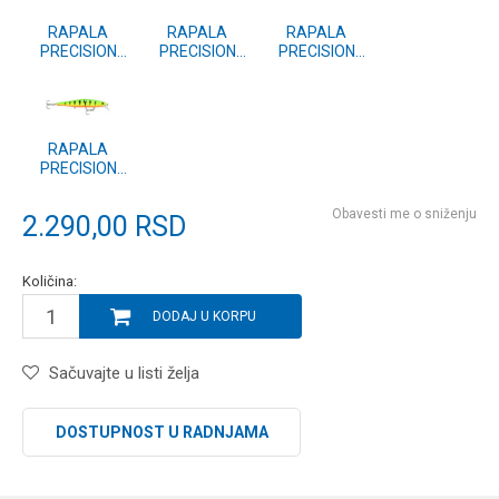
RAPALA
RAPALA
RAPALA
PRECISION
PRECISION
PRECISION
XTREME
XTREME
XTREME
MAVRIK
MAVRIK
MAVRIK
CUSTOM
CUSTOM
CUSTOM
(PXRMC) 110
(PXRMC) 110
(PXRMC) 110
ROL
PEL
MUIKKU
RAPALA
PRECISION
XTREME
MAVRIK
Obavesti me o sniženju
2.290,00
RSD
CUSTOM
(PXRMC) 110
FT
Količina:
DODAJ U KORPU
Sačuvajte u listi želja
DOSTUPNOST U RADNJAMA