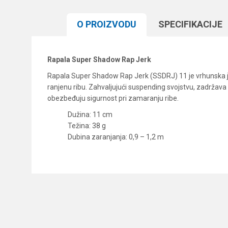
O PROIZVODU
SPECIFIKACIJЕ
Rapala Super Shadow Rap Jerk
Rapala Super Shadow Rap Jerk (SSDRJ) 11 je vrhunska jerk
ranjenu ribu. Zahvaljujući suspending svojstvu, zadržava
obezbeđuju sigurnost pri zamaranju ribe.
Dužina: 11 cm
Težina: 38 g
Dubina zaranjanja: 0,9 – 1,2 m
Karakteristika
Ime/Nadimak
Kategorija
Brend
Poruka