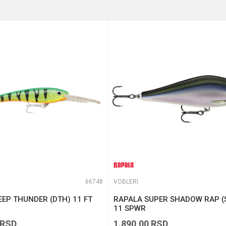
e koliko je 9 - 4 :
66748
VOBLERI
EP THUNDER (DTH) 11 FT
RAPALA SUPER SHADOW RAP (
11 SPWR
RSD
1.890,00
RSD