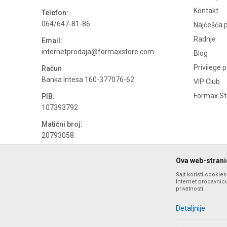
Kontakt
Telefon:
064/647-81-86
Najčešća p
Radnje
Email:
internetprodaja@formaxstore.com
Blog
Privilege 
Račun
Banka Intesa 160-377076-62
VIP Club
Formax Sto
PIB:
107393792
Matični broj:
20793058
PDV broj
Ova web-stranic
694500884
Sajt koristi cookie
Internet prodavnicu
privatnosti.
Detaljnije