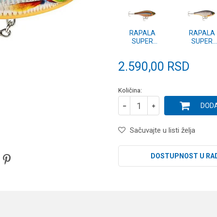
RAPALA
RAPALA
SUPER
SUPER
SHADOW RAP
SHADOW R
JERK (SSDRJ)
JERK (SSDR
2.590,00
RSD
11 SMB
11 HLW
Količina:
DODA
Sačuvajte u listi želja
DOSTUPNOST U RA