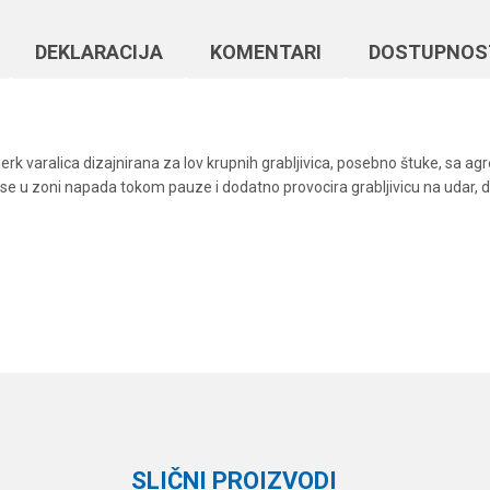
DEKLARACIJA
KOMENTARI
DOSTUPNOS
 varalica dizajnirana za lov krupnih grabljivica, posebno štuke, sa agr
 se u zoni napada tokom pauze i dodatno provocira grabljivicu na udar, 
Vrednost
Email
Vobleri
Rapala
SLIČNI PROIZVODI