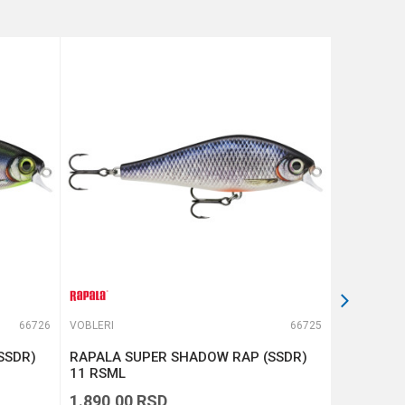
66726
VOBLERI
66725
VOBLERI
SSDR)
RAPALA SUPER SHADOW RAP (SSDR)
RAPALA D
11 RSML
1.890,00
RSD
1.390,00