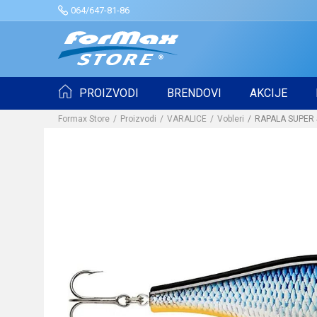
064/647-81-86
PROIZVODI
BRENDOVI
AKCIJE
Formax Store
Proizvodi
VARALICE
Vobleri
RAPALA SUPER 