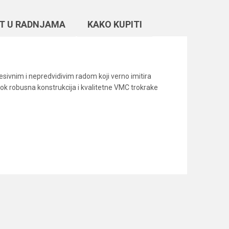
T U RADNJAMA
KAKO KUPITI
esivnim i nepredvidivim radom koji verno imitira
dok robusna konstrukcija i kvalitetne VMC trokrake