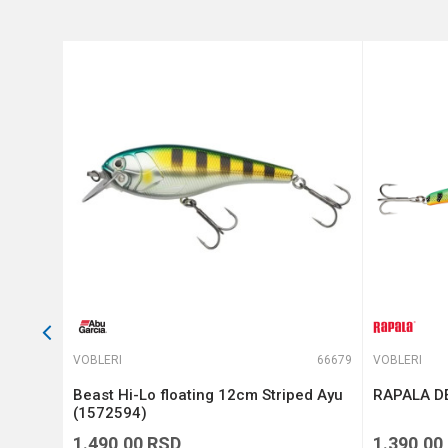
Anti-spam zaštita - izračunajt
POŠALJI
64879
VOBLERI
66679
VOBLERI
Beast Hi-Lo floating 12cm Striped Ayu
RAPALA DE
(1572594)
1.490,00
RSD
1.390,00