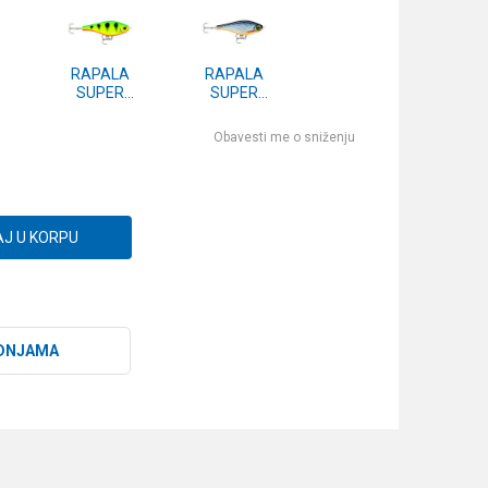
RAPALA
RAPALA
SUPER
SUPER
AP
SHADOW RAP
SHADOW RAP
J)
JERK (SSDRJ)
JERK (SSDRJ)
Obavesti me o sniženju
11 FT
11 BGH
J U KORPU
DNJAMA