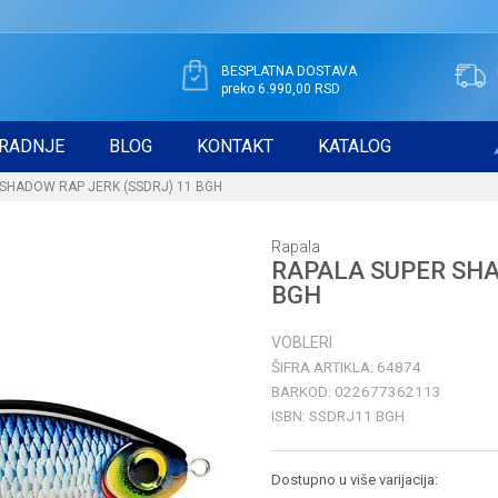
BESPLATNA DOSTAVA
preko 6.990,00 RSD
RADNJE
BLOG
KONTAKT
KATALOG
SHADOW RAP JERK (SSDRJ) 11 BGH
Rapala
RAPALA SUPER SHA
BGH
VOBLERI
ŠIFRA ARTIKLA:
64874
BARKOD:
022677362113
ISBN:
SSDRJ11 BGH
Dostupno u više varijacija: