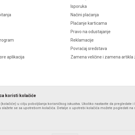
Isporuka
itanja
Načini plaćanja
Plaćanje karticama
Pravo na odustajanje
program
Reklamacije
Povraćaj sredstava
re aplikacija
Zamena veličine i zamena artikla 
a koristi kolačiće
s (kolačiće) u cilju poboljšanja korisničkog iskustva. Ukoliko nastavite da pregledate i 
 slažete se sa upotrebom kolačića. Detalje o upotrebi kolačića možete pogledati na st