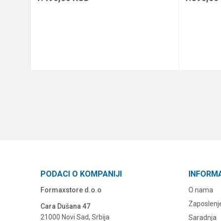
DODAJ U KORPU
PODACI O KOMPANIJI
INFORM
Formaxstore d.o.o
O nama
Zaposlenj
Cara Dušana 47
21000 Novi Sad, Srbija
Saradnja