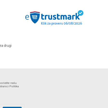
za drugi
koristite našu
ranici Politika