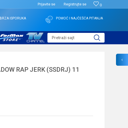
Prijavite se
Registrujte se
0
BRZA ISPORUKA
POMOĆ I NAJČEŠĆA PITANJA
Pretraži sajt
DOW RAP JERK (SSDRJ) 11