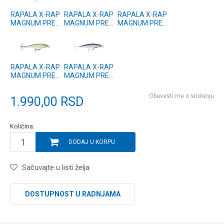
RAPALA X-RAP
RAPALA X-RAP
RAPALA X-RAP
MAGNUM PREY
MAGNUM PREY
MAGNUM PREY
(XRMAGPR) 10
(XRMAGPR) 10
(XRMAGPR) 10
HDWHU
HDGH
HDBSRD
RAPALA X-RAP
RAPALA X-RAP
MAGNUM PREY
MAGNUM PREY
(XRMAGPR) 10
(XRMAGPR) 10
PLD
PHV
Obavesti me o sniženju
1.990,00
RSD
Količina:
DODAJ U KORPU
Sačuvajte u listi želja
DOSTUPNOST U RADNJAMA