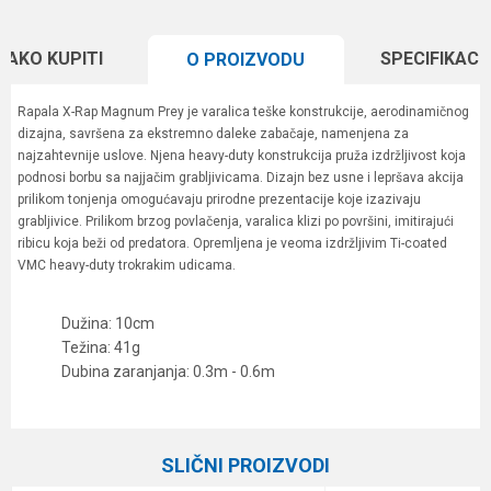
KAKO KUPITI
SPECIFIKACI
O PROIZVODU
Rapala X-Rap Magnum Prey je varalica teške konstrukcije, aerodinamičnog
dizajna, savršena za ekstremno daleke zabačaje, namenjena za
najzahtevnije uslove. Njena heavy-duty konstrukcija pruža izdržljivost koja
podnosi borbu sa najjačim grabljivicama. Dizajn bez usne i lepršava akcija
prilikom tonjenja omogućavaju prirodne prezentacije koje izazivaju
grabljivice. Prilikom brzog povlačenja, varalica klizi po površini, imitirajući
ribicu koja beži od predatora. Opremljena je veoma izdržljivim Ti-coated
VMC heavy-duty trokrakim udicama.
Dužina: 10cm
Težina: 41g
Dubina zaranjanja: 0.3m - 0.6m
Karakteristika
Vrednost
Ime/Nadimak
Kategorija
Vobleri
SLIČNI PROIZVODI
Brend
Rapala