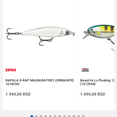
Email
Poruka
Anti-spam zaštita - izračunajte koliko je 6 - 1 :
POŠALJI
RAPALA X-RAP MAGNUM PREY (XRMAGPR)
Beast Hi-Lo floating 12
10 HDGH
(1572594)
1.990,00
RSD
1.490,00
RSD