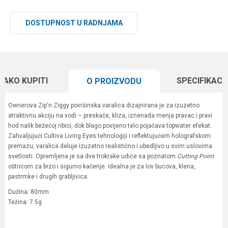
DOSTUPNOST U RADNJAMA
KAKO KUPITI
SPECIFIKACI
O PROIZVODU
Ownerova Zip'n Ziggy površinska varalica dizajnirana je za izuzetno
atraktivnu akciju na vodi – preskače, kliza, iznenada menja pravac i pravi
hod nalik bežećoj ribici, dok blago povijeno telo pojačava topwater efekat.
Zahvaljujući Cultiva Living Eyes tehnologiji i reflektujućem holografskom
premazu, varalica deluje izuzetno realistično i ubedljivo u svim uslovima
svetlosti. Opremljena je sa dve trokrake udice sa poznatom
Cutting Point
oštricom za brzo i sigurno kačenje. Idealna je za lov bucova, klena,
pastrmke i drugih grabljivica.
Dužina: 80mm
Težina: 7.5g