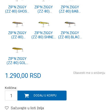
ZIP'N ZIGGY
ZIP'N ZIGGY
ZIP'N ZIGGY
(ZZ-80) GHOST
(ZZ-80)
(ZZ-80) BABY
SHINER (5257-
CHARTREUSE
BASS (5257-
47)
BACK (5257-
13)
12)
ZIP'N ZIGGY
ZIP'N ZIGGY
ZIP'N ZIGGY
(ZZ-80)
(ZZ-80) SHINER
(ZZ-80) BLACK
BROWN TROUT
(5257-06)
PEARL (5257-
(5257-11)
02)
ZIP'N ZIGGY
(ZZ-80) GOLD
SHAD (5257-
01)
Obavesti me o sniženju
1.290,00
RSD
Količina:
DODAJ U KORPU
Sačuvajte u listi želja