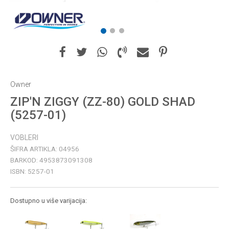
1
2
3
Owner
ZIP'N ZIGGY (ZZ-80) GOLD SHAD
(5257-01)
VOBLERI
ŠIFRA ARTIKLA:
04956
BARKOD:
4953873091308
ISBN:
5257-01
Dostupno u više varijacija: