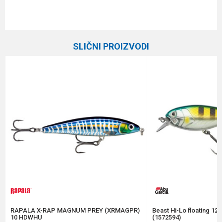
Karakteristika
Vrednost
Ime/Nadimak
Kategorija
Vobleri
SLIČNI PROIZVODI
Brend
Owner
Email
Dubina zaranjanja
Površinac
Težina
7.5 g
Poruka
Tip
Plivajuća
Anti-spam zaštita - izračunajte koliko je 6 - 1 :
POŠALJI
RAPALA X-RAP MAGNUM PREY (XRMAGPR)
Beast Hi-Lo floating 12
10 HDWHU
(1572594)