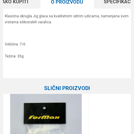
KAKO KUPITI
SPECIFIKACI
O PROIZVODU
Klasična okrugla Jig glava sa kvalitetnim oštrim udicama, namenjena svim
vrstama silikonskih varalica.
Veličina: 7/0
Težina: 35g
Karakteristika
Vrednost
Ime/Nadimak
Kategorija
Džig glave
SLIČNI PROIZVODI
Brend
Plovak
Email
Poruka