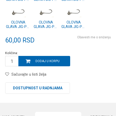
7/0-60g
7/0-40g
7/0-35g
OLOVNA
OLOVNA
OLOVNA
GLAVA JIG-PU-
GLAVA JIG-PU-
GLAVA JIG-PU-
7/0-30g
7/0-25g
7/0-45g
Obavesti me o sniženju
60,00
RSD
Količina:
DODAJ U KORPU
Sačuvajte u listi želja
DOSTUPNOST U RADNJAMA