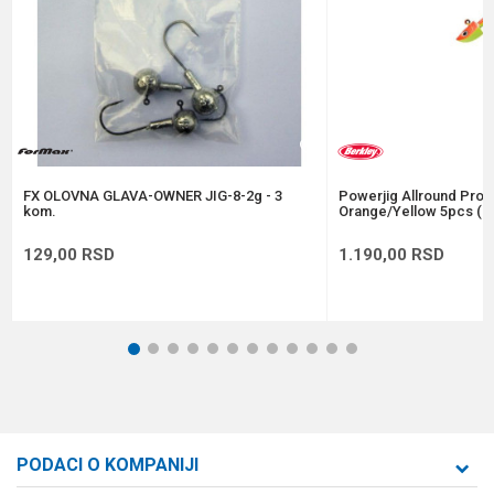
Anti-spam zaštita - izračunajte koliko je 6 - 1 :
POŠALJI
FX OLOVNA GLAVA-OWNER JIG-8-2g - 3
Powerjig Allround Pro 
kom.
Orange/Yellow 5pcs (1
129,00
RSD
1.190,00
RSD
1
2
3
4
5
6
7
8
9
10
11
12
PODACI O KOMPANIJI