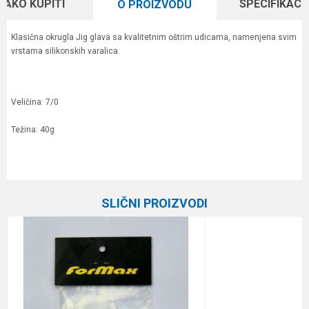
KAKO KUPITI
SPECIFIKACI
O PROIZVODU
Klasična okrugla Jig glava sa kvalitetnim oštrim udicama, namenjena svim
vrstama silikonskih varalica.
Veličina: 7/0
Težina: 40g
Karakteristika
Vrednost
Ime/Nadimak
Kategorija
Džig glave
SLIČNI PROIZVODI
Brend
Plovak
Email
Poruka