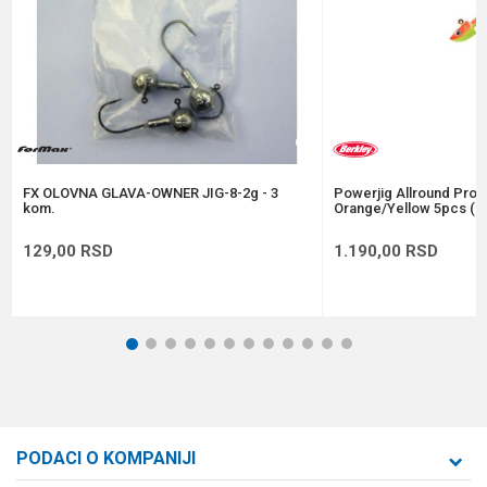
Anti-spam zaštita - izračunajte koliko je 4 + 1 :
POŠALJI
FX OLOVNA GLAVA-OWNER JIG-8-2g - 3
Powerjig Allround Pro 
kom.
Orange/Yellow 5pcs (1
129,00
RSD
1.190,00
RSD
1
2
3
4
5
6
7
8
9
10
11
12
PODACI O KOMPANIJI