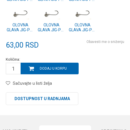
7/0-60g
7/0-40g
7/0-35g
OLOVNA
OLOVNA
OLOVNA
GLAVA JIG-PU-
GLAVA JIG-PU-
GLAVA JIG-PU-
7/0-30g
7/0-25g
7/0-45g
Obavesti me o sniženju
63,00
RSD
Količina:
DODAJ U KORPU
Sačuvajte u listi želja
DOSTUPNOST U RADNJAMA