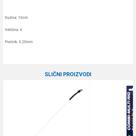
Dužina: 10cm
Veličina: 6
Prečnik: 0.25mm
Karakteristika
Vrednost
Ime/Nadimak
Kategorija
Gotovi predvezi
SLIČNI PROIZVODI
Brend
Owner
Email
Pakovanje
6
Prečnik
0.25 mm
Poruka
Tip
Quick stopper
Veličina
6