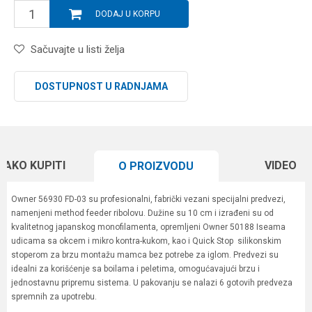
DODAJ U KORPU
Sačuvajte u listi želja
DOSTUPNOST U RADNJAMA
KAKO KUPITI
VIDEO
O PROIZVODU
Owner 56930 FD-03 su profesionalni, fabrički vezani specijalni predvezi,
namenjeni method feeder ribolovu. Dužine su 10 cm i izrađeni su od
kvalitetnog japanskog monofilamenta, opremljeni Owner 50188 Iseama
udicama sa okcem i mikro kontra-kukom, kao i Quick Stop silikonskim
stoperom za brzu montažu mamca bez potrebe za iglom. Predvezi su
idealni za korišćenje sa boilama i peletima, omogućavajući brzu i
jednostavnu pripremu sistema. U pakovanju se nalazi 6 gotovih predveza
spremnih za upotrebu.