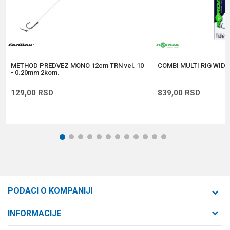
Anti-spam zaštita - izračunajte koliko je 2 + 3 :
POŠALJI
METHOD PREDVEZ MONO 12cm TRN vel. 10
COMBI MULTI RIG WIDE 
- 0.20mm 2kom.
129,00
RSD
839,00
RSD
1
2
3
4
5
6
7
8
9
10
11
12
PODACI O KOMPANIJI
Formaxstore d.o.o
INFORMACIJE