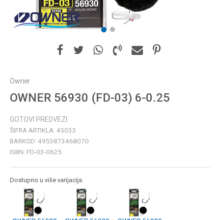
1
2
Owner
OWNER 56930 (FD-03) 6-0.25
GOTOVI PREDVEZI
ŠIFRA ARTIKLA:
45033
BARKOD:
4953873468070
ISBN:
FD-03-0625
Dostupno u više varijacija: