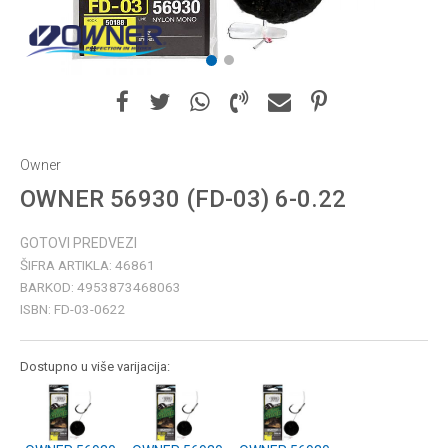
1
2
Owner
OWNER 56930 (FD-03) 6-0.22
GOTOVI PREDVEZI
ŠIFRA ARTIKLA:
46861
BARKOD:
4953873468063
ISBN:
FD-03-0622
Dostupno u više varijacija: