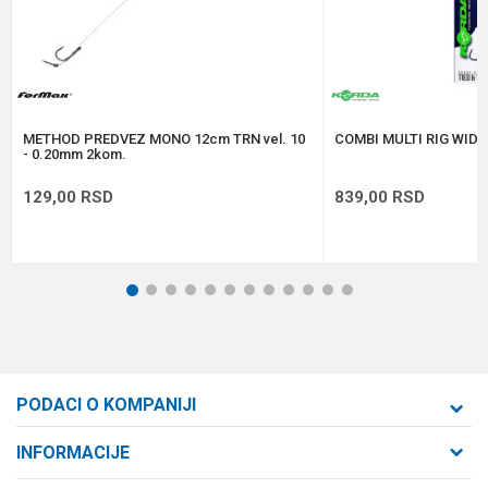
Anti-spam zaštita - izračunajte koliko je 2 + 3 :
POŠALJI
METHOD PREDVEZ MONO 12cm TRN vel. 10
COMBI MULTI RIG WIDE 
- 0.20mm 2kom.
129,00
RSD
839,00
RSD
1
2
3
4
5
6
7
8
9
10
11
12
PODACI O KOMPANIJI
Formaxstore d.o.o
INFORMACIJE