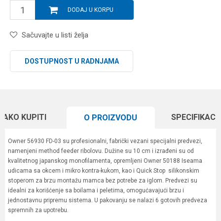
DODAJ U KORPU
Sačuvajte u listi želja
DOSTUPNOST U RADNJAMA
KAKO KUPITI
SPECIFIKACI
O PROIZVODU
Owner 56930 FD-03 su profesionalni, fabrički vezani specijalni predvezi,
namenjeni method feeder ribolovu. Dužine su 10 cm i izrađeni su od
kvalitetnog japanskog monofilamenta, opremljeni Owner 50188 Iseama
udicama sa okcem i mikro kontra-kukom, kao i Quick Stop silikonskim
stoperom za brzu montažu mamca bez potrebe za iglom. Predvezi su
idealni za korišćenje sa boilama i peletima, omogućavajući brzu i
jednostavnu pripremu sistema. U pakovanju se nalazi 6 gotovih predveza
spremnih za upotrebu.