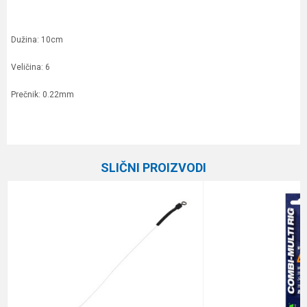
Dužina: 10cm
Veličina: 6
Prečnik: 0.22mm
Karakteristika
Vrednost
Ime/Nadimak
Kategorija
Gotovi predvezi
SLIČNI PROIZVODI
Brend
Owner
Email
Poruka