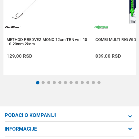
Anti-spam zaštita - izračunajte koliko je 9 - 4 :
POŠALJI
METHOD PREDVEZ MONO 12cm TRN vel. 10
COMBI MULTI RIG WIDE 
- 0.20mm 2kom.
129,00
RSD
839,00
RSD
1
2
3
4
5
6
7
8
9
10
11
12
PODACI O KOMPANIJI
Formaxstore d.o.o
INFORMACIJE