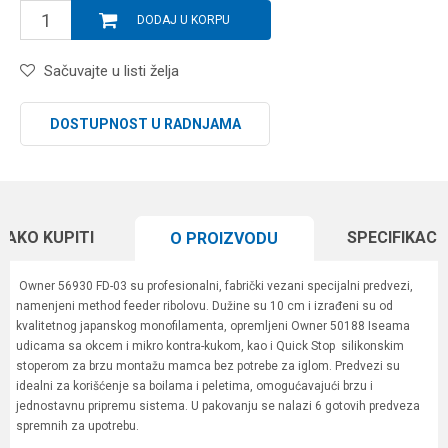
DODAJ U KORPU
Sačuvajte u listi želja
DOSTUPNOST U RADNJAMA
KAKO KUPITI
SPECIFIKACI
O PROIZVODU
Owner 56930 FD-03 su profesionalni, fabrički vezani specijalni predvezi,
namenjeni method feeder ribolovu. Dužine su 10 cm i izrađeni su od
kvalitetnog japanskog monofilamenta, opremljeni Owner 50188 Iseama
udicama sa okcem i mikro kontra-kukom, kao i Quick Stop silikonskim
stoperom za brzu montažu mamca bez potrebe za iglom. Predvezi su
idealni za korišćenje sa boilama i peletima, omogućavajući brzu i
jednostavnu pripremu sistema. U pakovanju se nalazi 6 gotovih predveza
spremnih za upotrebu.