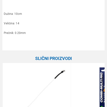
Dužina: 10cm
Veličina: 14
Prečnik: 0.20mm
Karakteristika
Vrednost
Ime/Nadimak
Kategorija
Gotovi predvezi
SLIČNI PROIZVODI
Brend
Owner
Email
Poruka