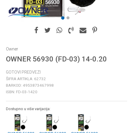
1
2
Owner
OWNER 56930 (FD-03) 14-0.20
GOTOVI PREDVEZI
ŠIFRA ARTIKLA:
62732
BARKOD:
4953873467998
ISBN:
FD-03-1420
Dostupno u više varijacija: