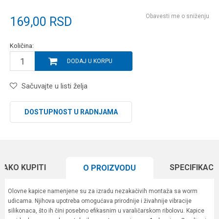
Obavesti me o sniženju
169,00
RSD
Količina:
DODAJ U KORPU
Sačuvajte u listi želja
DOSTUPNOST U RADNJAMA
KAKO KUPITI
SPECIFIKACI
O PROIZVODU
Olovne kapice namenjene su za izradu nezakačivih montaža sa worm
udicama. Njihova upotreba omogućava prirodnije i živahnije vibracije
silikonaca, što ih čini posebno efikasnim u varaličarskom ribolovu. Kapice