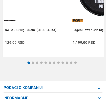
Anti-spam zaštita - izračunajte koliko je 2 + 3 :
POŠALJI
SWIM JIG 10g - 3kom. (CEBURASKA)
Edges Power Grip Rig P
129,00
RSD
1.199,00
RSD
1
2
3
4
5
6
7
8
9
10
11
12
PODACI O KOMPANIJI
Formaxstore d.o.o
INFORMACIJE