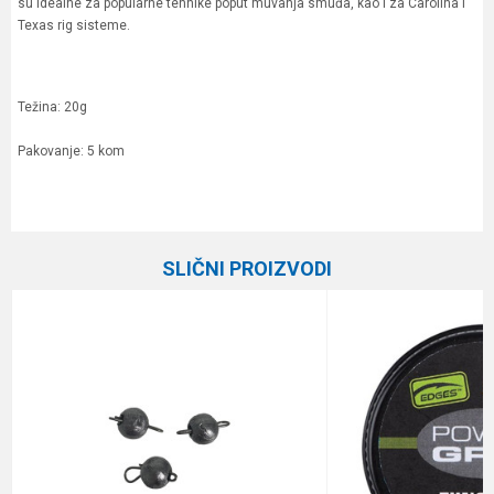
su idealne za popularne tehnike poput muvanja smuđa, kao i za Carolina i
Texas rig sisteme.
Težina: 20g
Pakovanje: 5 kom
Karakteristika
Vrednost
Ime/Nadimak
Kategorija
Olova
SLIČNI PROIZVODI
Brend
Plovak
Email
Poruka