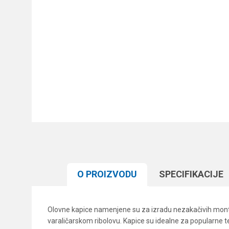
O PROIZVODU
SPECIFIKACIJЕ
Olovne kapice namenjene su za izradu nezakačivih montaž
varaličarskom ribolovu. Kapice su idealne za popularne t