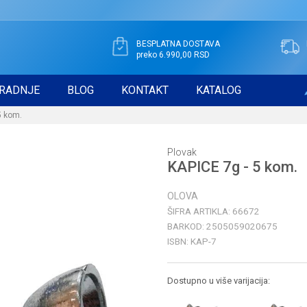
BESPLATNA DOSTAVA
preko 6.990,00 RSD
RADNJE
BLOG
KONTAKT
KATALOG
5 kom.
Plovak
KAPICE 7g - 5 kom.
OLOVA
ŠIFRA ARTIKLA:
66672
BARKOD:
2505059020675
ISBN:
KAP-7
Dostupno u više varijacija: