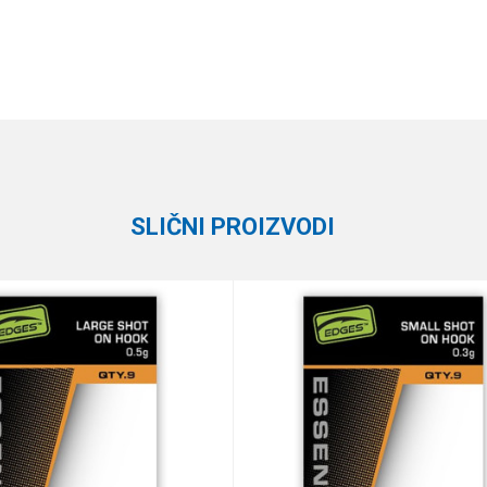
Vrednost
Email
Olova
Plovak
SLIČNI PROIZVODI
e koliko je 9 - 4 :