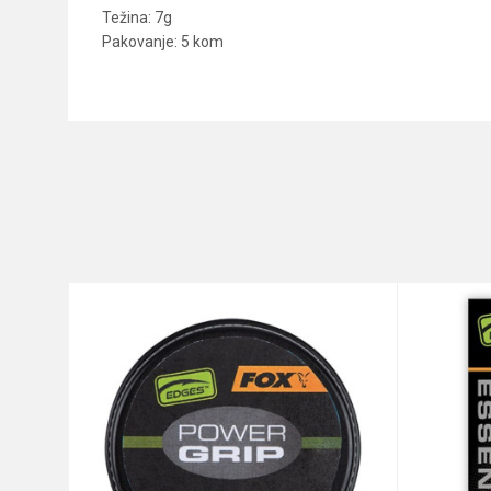
Težina: 7g
Pakovanje: 5 kom
Karakteristika
Ime/Nadimak
Kategorija
Brend
Poruka
Anti-spam zaštita - izračunajt
POŠALJI