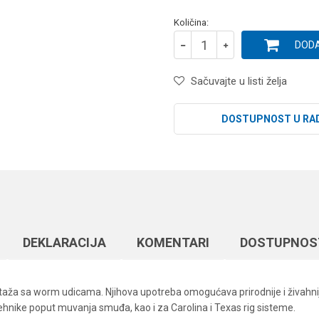
Količina:
DODA
Sačuvajte u listi želja
DOSTUPNOST U RA
DEKLARACIJA
KOMENTARI
DOSTUPNOS
a sa worm udicama. Njihova upotreba omogućava prirodnije i živahnije v
ehnike poput muvanja smuđa, kao i za Carolina i Texas rig sisteme.