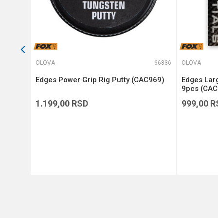
64188
OLOVA
66836
OLOVA
KA)
Edges Power Grip Rig Putty (CAC969)
Edges Lar
9pcs (CAC
1.199,00
RSD
999,00
R
DODAJ U KORPU