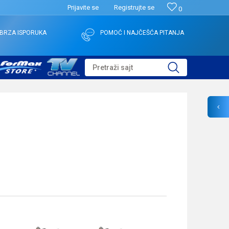
Prijavite se
Registrujte se
0
BRZA ISPORUKA
POMOĆ I NAJČEŠĆA PITANJA
Pretraži sajt