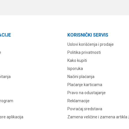
ACIJE
KORISNIČKI SERVIS
Uslovi korišćenja i prodaje
e
Politika privatnosti
Kako kupiti
Isporuka
itanja
Načini plaćanja
Plaćanje karticama
Pravo na odustajanje
program
Reklamacije
Povraćaj sredstava
re aplikacija
Zamena veličine i zamena artikla 