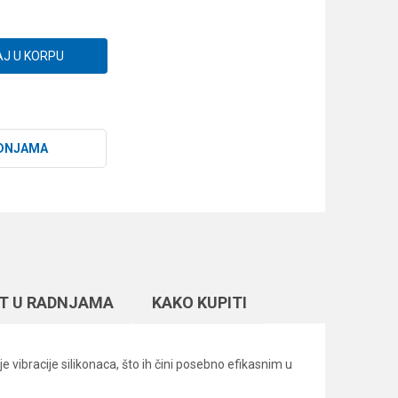
J U KORPU
DNJAMA
T U RADNJAMA
KAKO KUPITI
ibracije silikonaca, što ih čini posebno efikasnim u