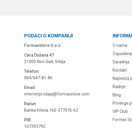
PODACI O KOMPANIJI
INFORM
Formaxstore d.o.o
O nama
Zaposlenj
Cara Dušana 47
21000 Novi Sad, Srbija
Saradnja
Kontakt
Telefon:
064/647-81-86
Najčešća p
Radnje
Email:
internetprodaja@formaxstore.com
Blog
Privilege 
Račun
Banka Intesa 160-377076-62
VIP Club
Formax Sto
PIB:
107393792