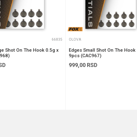
66835
OLOVA
ge Shot On The Hook 0.5g x
Edges Small Shot On The Hook 
968)
9pcs (CAC967)
SD
999,00
RSD
DODAJ U KORPU
DODAJ U KORPU