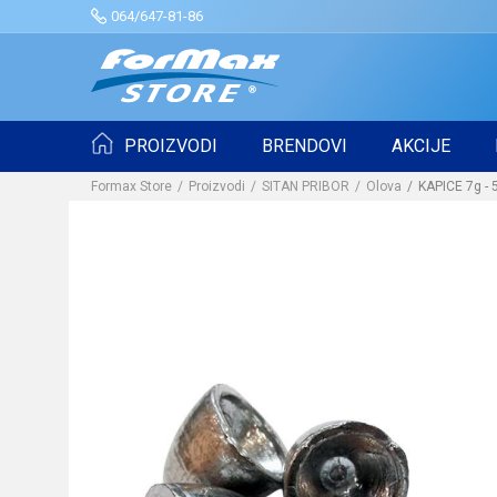
064/647-81-86
PROIZVODI
BRENDOVI
AKCIJE
Formax Store
Proizvodi
SITAN PRIBOR
Olova
KAPICE 7g - 