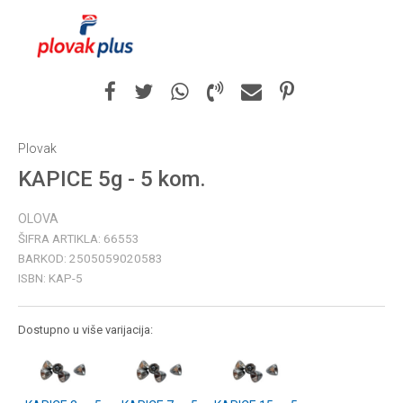
Plovak
KAPICE 5g - 5 kom.
OLOVA
ŠIFRA ARTIKLA:
66553
BARKOD:
2505059020583
ISBN:
KAP-5
Dostupno u više varijacija: