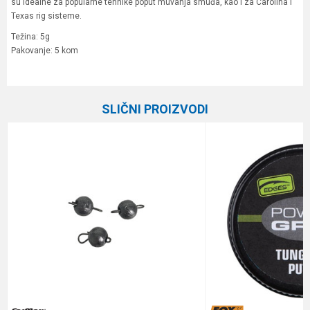
su idealne za popularne tehnike poput muvanja smuđa, kao i za Carolina i
Texas rig sisteme.
Težina: 5g
Pakovanje: 5 kom
Karakteristika
Vrednost
Ime/Nadimak
Kategorija
Olova
SLIČNI PROIZVODI
Brend
Plovak
Email
Poruka
Anti-spam zaštita - izračunajte koliko je 4 + 1 :