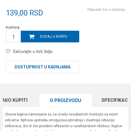
Obavesti me o sniženju
139,00
RSD
Količina:
DODAJ U KORPU
Sačuvajte u listi želja
DOSTUPNOST U RADNJAMA
KAKO KUPITI
SPECIFIKACI
O PROIZVODU
Olovne kapice namenjene su za izradu nezakačivih montaža sa worm
udicama. Njihova upotreba omogućava prirodnije i živahnije vibracije
silikonaca, što ih čini posebno efikasnim u varaličarskom ribolovu. Kapice