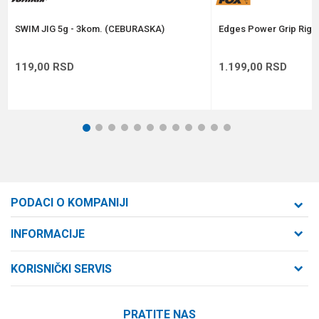
POŠALJI
SWIM JIG 5g - 3kom. (CEBURASKA)
Edges Power Grip Rig P
119,00
RSD
1.199,00
RSD
1
2
3
4
5
6
7
8
9
10
11
12
PODACI O KOMPANIJI
Formaxstore d.o.o
INFORMACIJE
O nama
Cara Dušana 47
KORISNIČKI SERVIS
21000 Novi Sad, Srbija
Zaposlenje
Uslovi korišćenja i prodaje
Saradnja
Telefon:
PRATITE NAS
Politika privatnosti