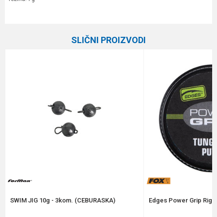
Karakteristika
Vrednost
Ime/Nadimak
Kategorija
Olova
SLIČNI PROIZVODI
Brend
Plovak
Email
Poruka
Anti-spam zaštita - izračunajte koliko je 4 + 1 :
POŠALJI
SWIM JIG 10g - 3kom. (CEBURASKA)
Edges Power Grip Rig P