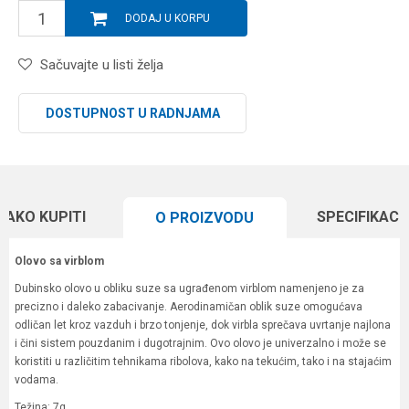
DODAJ U KORPU
Sačuvajte u listi želja
DOSTUPNOST U RADNJAMA
KAKO KUPITI
SPECIFIKACI
O PROIZVODU
Olovo sa virblom
Dubinsko olovo u obliku suze sa ugrađenom virblom namenjeno je za
precizno i daleko zabacivanje. Aerodinamičan oblik suze omogućava
odličan let kroz vazduh i brzo tonjenje, dok virbla sprečava uvrtanje najlona
i čini sistem pouzdanim i dugotrajnim. Ovo olovo je univerzalno i može se
koristiti u različitim tehnikama ribolova, kako na tekućim, tako i na stajaćim
vodama.
Težina: 7g