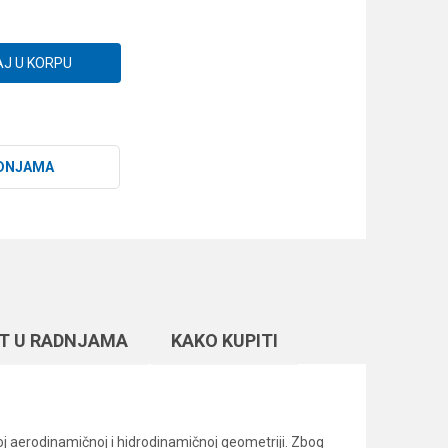
J U KORPU
DNJAMA
T U RADNJAMA
KAKO KUPITI
čnoj aerodinamičnoj i hidrodinamičnoj geometriji. Zbog