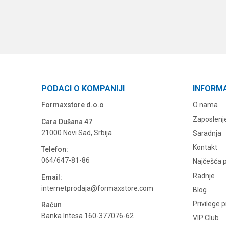
PODACI O KOMPANIJI
INFORM
Formaxstore d.o.o
O nama
Zaposlenj
Cara Dušana 47
21000 Novi Sad, Srbija
Saradnja
Kontakt
Telefon:
064/647-81-86
Najčešća p
Radnje
Email:
internetprodaja@formaxstore.com
Blog
Privilege 
Račun
Banka Intesa 160-377076-62
VIP Club