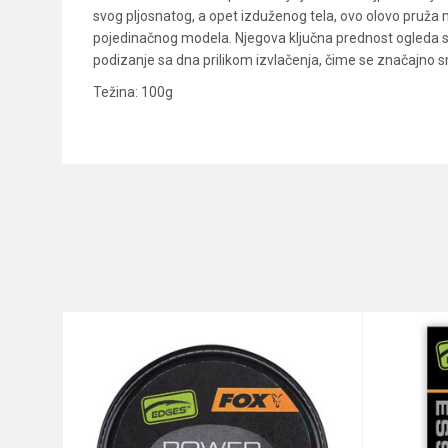
svog pljosnatog, a opet izduženog tela, ovo olovo pruža 
pojedinačnog modela. Njegova ključna prednost ogleda se
podizanje sa dna prilikom izvlačenja, čime se značajno s
Težina: 100g
Karakteristika
Ime/Nadimak
Kategorija
Brend
Poruka
Vrsta
Anti-spam zaštita - izračunaj