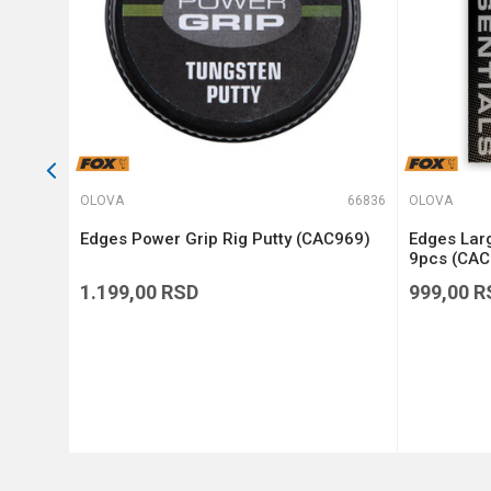
POŠALJI
64189
OLOVA
66836
OLOVA
SKA)
Edges Power Grip Rig Putty (CAC969)
Edges Lar
9pcs (CAC
1.199,00
RSD
999,00
R
DODAJ U KORPU