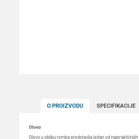
O PROIZVODU
SPECIFIKACIJЕ
Olovo
Olovo u obliku romba predstavlja jedan od najpraktičnijih 