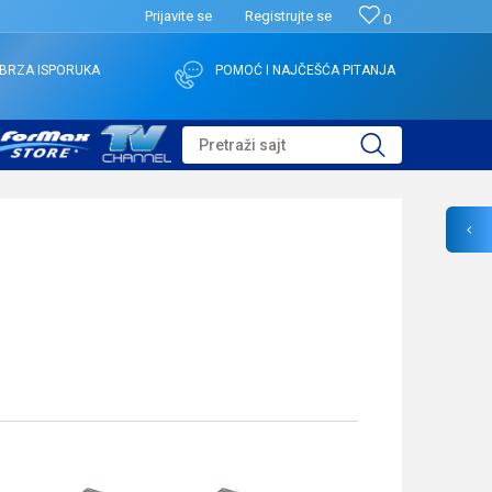
Prijavite se
Registrujte se
0
BRZA ISPORUKA
POMOĆ I NAJČEŠĆA PITANJA
Pretraži sajt