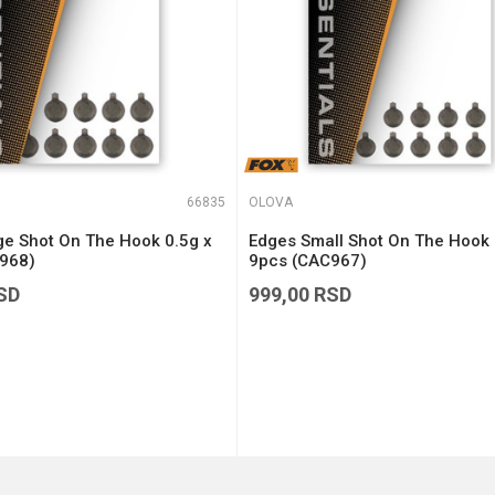
66835
OLOVA
ge Shot On The Hook 0.5g x
Edges Small Shot On The Hook 
968)
9pcs (CAC967)
SD
999,00
RSD
DODAJ U KORPU
DODAJ U KORPU