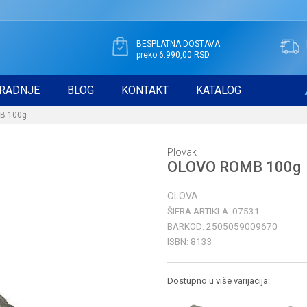
BESPLATNA DOSTAVA
preko 6.990,00 RSD
RADNJE
BLOG
KONTAKT
KATALOG
B 100g
Plovak
OLOVO ROMB 100g
OLOVA
ŠIFRA ARTIKLA:
07531
BARKOD:
2505059009670
ISBN:
8133
Dostupno u više varijacija: