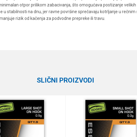
minimalan otpor prilikom zabacivanja, što omogućava postizanje velikih d
 u stabilnosti na dnu, jer ravne površine sprečavaju kotrljanje u rečni
manjuje rizik od kačenja za podvodne prepreke ili travu.
Vrednost
Email
Olova
Plovak
Klasična olova
SLIČNI PROIZVODI
te koliko je 2 + 3 :