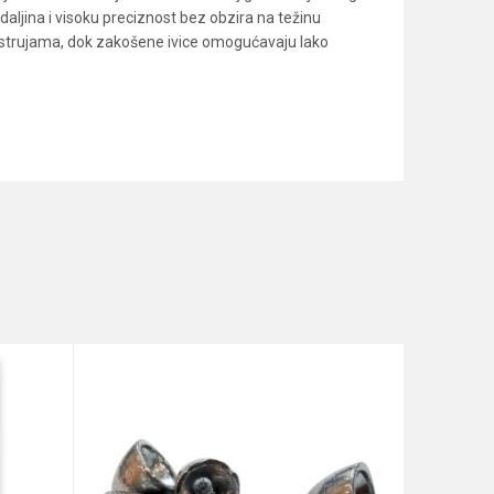
aljina i visoku preciznost bez obzira na težinu
m strujama, dok zakošene ivice omogućavaju lako