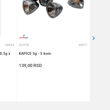
66834
OLOVA
66671
OLOVA
0.3g x
KAPICE 3g - 5 kom.
KAPICE 7g
139,00
RSD
139,00
R
DODAJ U KORPU