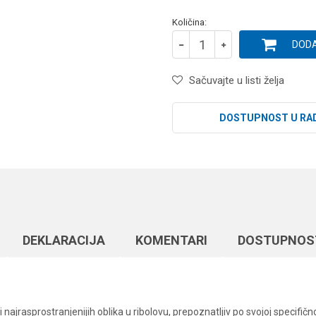
Količina:
DODA
Sačuvajte u listi želja
DOSTUPNOST U RA
DEKLARACIJA
KOMENTARI
DOSTUPNOS
i najrasprostranjenijih oblika u ribolovu, prepoznatljiv po svojoj specifi