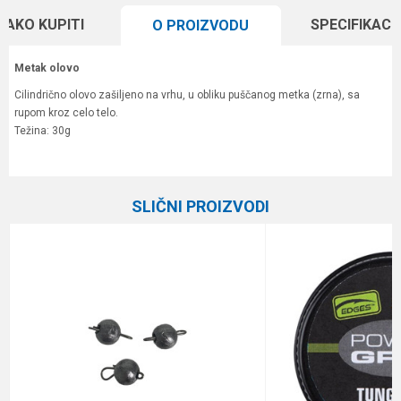
KAKO KUPITI
SPECIFIKACI
O PROIZVODU
Metak olovo
Cilindrično olovo zašiljeno na vrhu, u obliku puščanog metka (zrna), sa
rupom kroz celo telo.
Težina: 30g
Karakteristika
Vrednost
Ime/Nadimak
Kategorija
Olova
SLIČNI PROIZVODI
Brend
Plovak
Email
Poruka