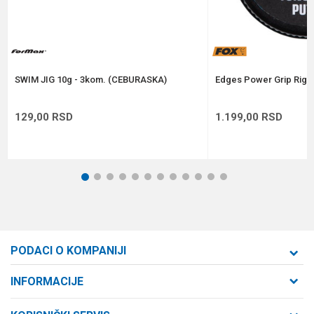
Anti-spam zaštita - izračunajte koliko je 9 - 4 :
POŠALJI
SWIM JIG 10g - 3kom. (CEBURASKA)
Edges Power Grip Rig P
129,00
RSD
1.199,00
RSD
1
2
3
4
5
6
7
8
9
10
11
12
PODACI O KOMPANIJI
Formaxstore d.o.o
INFORMACIJE
O nama
Cara Dušana 47