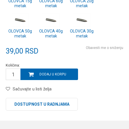
OLOVCA 15g
OLOVCA 60g
OLOVCA 20g
metak
metak
metak
OLOVCA 50g
OLOVCA 40g
OLOVCA 30g
metak
metak
metak
Obavesti me o sniženju
39,00
RSD
Količina:
DODAJ U KORPU
Sačuvajte u listi želja
DOSTUPNOST U RADNJAMA