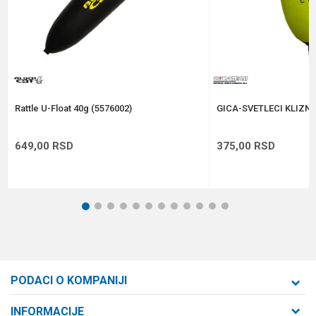
Anti-spam zaštita - izračunajte koliko je 9 - 4 :
POŠALJI
Rattle U-Float 40g (5576002)
GICA-SVETLECI KLIZNI
649,00
RSD
375,00
RSD
1
2
3
4
5
6
7
8
9
10
11
12
PODACI O KOMPANIJI
Formaxstore d.o.o
INFORMACIJE