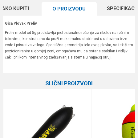
KAKO KUPITI
SPECIFIKACI
O PROIZVODU
Gica Plovak Preliv
Preliv model od 5g predstavlja profesionalno rešenje za ribolov na rečnim
tokovima, konstruisano da pruži maksimalnu stabilnost u uslovima brze
vode i prisustva vrtloga. Specifična geometrija tela ovog plovka, sa težištem
pozicioniranim u gornjoj zoni, omogućava mu da ostane stabilan i vidljiv
čak i prilikom intenzivnog zadržavanja sistema u najjačoj struji.
Karakteristika
Vrednost
Ime/Nadimak
Kategorija
Plovci
SLIČNI PROIZVODI
Brend
Gica Team
Email
Poruka