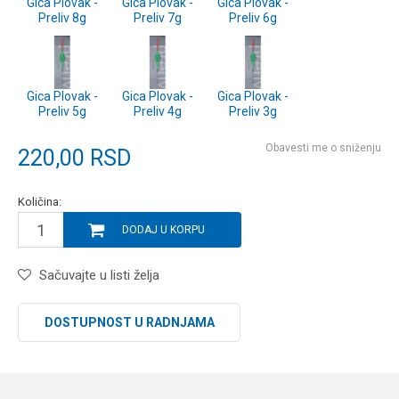
Gica Plovak -
Gica Plovak -
Gica Plovak -
Preliv 8g
Preliv 7g
Preliv 6g
Gica Plovak -
Gica Plovak -
Gica Plovak -
Preliv 5g
Preliv 4g
Preliv 3g
Obavesti me o sniženju
220,00
RSD
Količina:
DODAJ U KORPU
Sačuvajte u listi želja
DOSTUPNOST U RADNJAMA