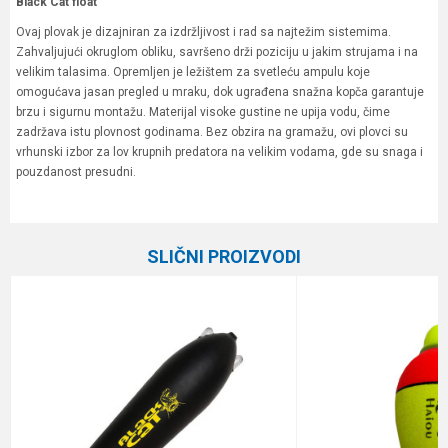
Black Cat float
Ovaj plovak je dizajniran za izdržljivost i rad sa najtežim sistemima.
Zahvaljujući okruglom obliku, savršeno drži poziciju u jakim strujama i na
velikim talasima. Opremljen je ležištem za svetleću ampulu koje
omogućava jasan pregled u mraku, dok ugrađena snažna kopča garantuje
brzu i sigurnu montažu. Materijal visoke gustine ne upija vodu, čime
zadržava istu plovnost godinama. Bez obzira na gramažu, ovi plovci su
vrhunski izbor za lov krupnih predatora na velikim vodama, gde su snaga i
pouzdanost presudni.
Karakteristika
Vrednost
Ime/Nadimak
Kategorija
Plovci
SLIČNI PROIZVODI
Brend
Black Cat
Email
Poruka