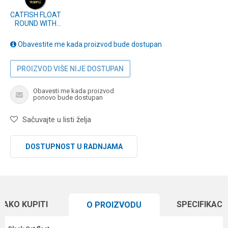
CATFISH FLOAT
ROUND WITH
SNAP LIGHT
ADAP. 100g
Obavestite me kada proizvod bude dostupan
(5564001)
PROIZVOD VIŠE NIJE DOSTUPAN
Obavesti me kada proizvod
ponovo bude dostupan
Sačuvajte u listi želja
DOSTUPNOST U RADNJAMA
KAKO KUPITI
SPECIFIKACI
O PROIZVODU