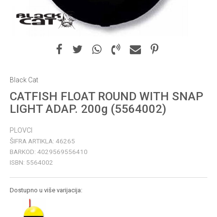
Black Cat
CATFISH FLOAT ROUND WITH SNAP
LIGHT ADAP. 200g (5564002)
PLOVCI
ŠIFRA ARTIKLA:
46265
BARKOD:
4029569556410
ISBN:
5564002
Dostupno u više varijacija: