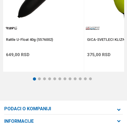
Anti-spam zaštita - izračunajte koliko je 6 - 1 :
POŠALJI
Rattle U-Float 40g (5576002)
GICA-SVETLECI KLIZNI
649,00
RSD
375,00
RSD
1
2
3
4
5
6
7
8
9
10
11
12
PODACI O KOMPANIJI
Formaxstore d.o.o
INFORMACIJE