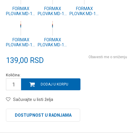
FORMAX
FORMAX
FORMAX
PLOVAK MD-10,
PLOVAK MD-10,
PLOVAK MD-10,
1g (2 kom.)
3g (2 kom.)
2.5g (2 kom.)
FORMAX
FORMAX
PLOVAK MD-10,
PLOVAK MD-10,
2g (2 kom.)
1.5g (2 kom.)
Obavesti me o sniženju
139,00
RSD
Količina:
DODAJ U KORPU
Sačuvajte u listi želja
DOSTUPNOST U RADNJAMA