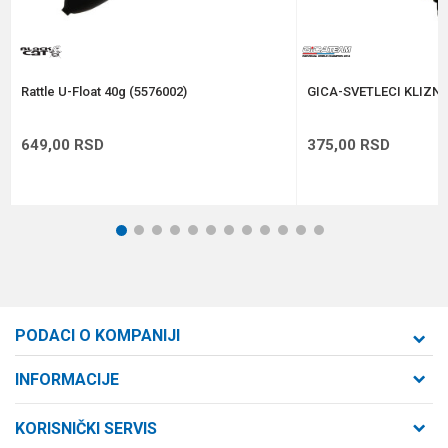
Anti-spam zaštita - izračunajte koliko je 2 + 3 :
POŠALJI
Rattle U-Float 40g (5576002)
GICA-SVETLECI KLIZNI
649,00
RSD
375,00
RSD
1
2
3
4
5
6
7
8
9
10
11
12
PODACI O KOMPANIJI
Formaxstore d.o.o
INFORMACIJE
O nama
Cara Dušana 47
KORISNIČKI SERVIS
21000 Novi Sad, Srbija
Zaposlenje