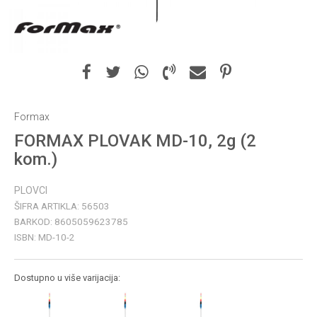
Formax
FORMAX PLOVAK MD-10, 2g (2
kom.)
PLOVCI
ŠIFRA ARTIKLA:
56503
BARKOD:
8605059623785
ISBN:
MD-10-2
Dostupno u više varijacija: