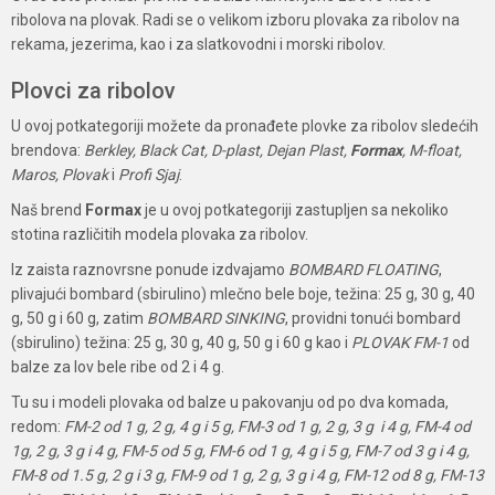
ribolova na plovak. Radi se o velikom izboru plovaka za ribolov na
rekama, jezerima, kao i za slatkovodni i morski ribolov.
Plovci za ribolov
U ovoj potkategoriji možete da pronađete plovke za ribolov sledećih
brendova:
Berkley, Black Cat, D-plast, Dejan Plast,
Formax
, M-float,
Maros, Plovak
i
Profi Sjaj
.
Naš brend
Formax
je u ovoj potkategoriji zastupljen sa nekoliko
stotina različitih modela plovaka za ribolov.
Iz zaista raznovrsne ponude izdvajamo
BOMBARD FLOATING
,
plivajući bombard (sbirulino) mlečno bele boje, težina: 25 g, 30 g, 40
g, 50 g i 60 g, zatim
BOMBARD SINKING
, providni tonući bombard
(sbirulino) težina: 25 g, 30 g, 40 g, 50 g i 60 g kao i
PLOVAK FM-1
od
balze za lov bele ribe od 2 i 4 g.
Tu su i modeli plovaka od balze u pakovanju od po dva komada,
redom:
FM-2 od 1 g, 2 g, 4 g i 5 g, FM-3 od 1 g, 2 g, 3 g i 4 g, FM-4 od
1g, 2 g, 3 g i 4 g, FM-5 od 5 g, FM-6 od 1 g, 4 g i 5 g, FM-7 od 3 g i 4 g,
FM-8 od 1.5 g, 2 g i 3 g, FM-9 od 1 g, 2 g, 3 g i 4 g, FM-12 od 8 g, FM-13