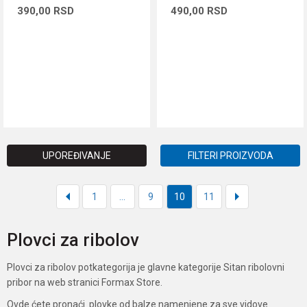
390,00
RSD
490,00
RSD
DODAJ U KORPU
DODAJ U KORPU
UPOREĐIVANJE
FILTERI PROIZVODA
1
...
9
10
11
Plovci za ribolov
Plovci za ribolov potkategorija je glavne kategorije Sitan ribolovni
pribor na web stranici Formax Store.
Ovde ćete pronaći plovke od balze namenjene za sve vidove