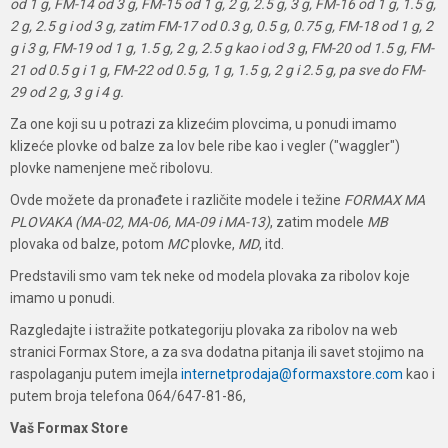
od 1 g, FM-14 od 3 g, FM-15 od 1 g, 2 g, 2.5 g, 3 g, FM-16 od 1 g, 1.5 g,
2 g, 2.5 g i od 3 g, zatim FM-17 od 0.3 g, 0.5 g, 0.75 g, FM-18 od 1 g, 2
g i 3 g, FM-19 od 1 g, 1.5 g, 2 g, 2.5 g kao i od 3 g
,
FM-20 od 1.5 g, FM-
21 od 0.5 g i 1 g, FM-22 od 0.5 g, 1 g, 1.5 g, 2 g i 2.5 g, pa sve do FM-
29 od 2 g, 3 g i 4 g.
Za one koji su u potrazi za klizećim plovcima, u ponudi imamo
klizeće plovke od balze za lov bele ribe kao i vegler ("waggler")
plovke namenjene meč ribolovu.
Ovde možete da pronađete i različite modele i težine
FORMAX MA
PLOVAKA (MA-02, MA-06, MA-09 i MA-13)
, zatim modele
MB
plovaka od balze, potom
MC
plovke,
MD
, itd.
Predstavili smo vam tek neke od modela plovaka za ribolov koje
imamo u ponudi.
Razgledajte i istražite potkategoriju plovaka za ribolov na web
stranici Formax Store, a za sva dodatna pitanja ili savet stojimo na
raspolaganju putem imejla
internetprodaja@formaxstore.com
kao i
putem broja telefona 064/647-81-86,
Vaš Formax Store