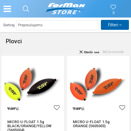
0
Filteri
Sortiraj
Plovci
362
proizvoda
Obriši sve
MICRO U-FLOAT 1.5g
MICRO U-FLOAT 1.5g
BLACK/ORANGE/YELLOW
ORANGE (5605003)
(5605004)