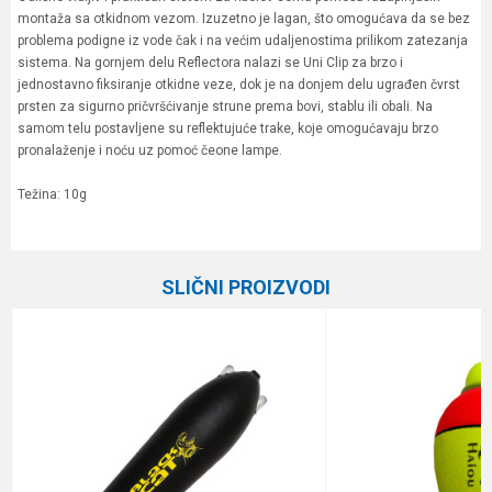
montaža sa otkidnom vezom. Izuzetno je lagan, što omogućava da se bez
problema podigne iz vode čak i na većim udaljenostima prilikom zatezanja
sistema. Na gornjem delu Reflectora nalazi se Uni Clip za brzo i
jednostavno fiksiranje otkidne veze, dok je na donjem delu ugrađen čvrst
prsten za sigurno pričvršćivanje strune prema bovi, stablu ili obali. Na
samom telu postavljene su reflektujuće trake, koje omogućavaju brzo
pronalaženje i noću uz pomoć čeone lampe.
Težina: 10g
Karakteristika
Vrednost
Ime/Nadimak
Kategorija
Plovci
SLIČNI PROIZVODI
Brend
Black Cat
Email
Poruka