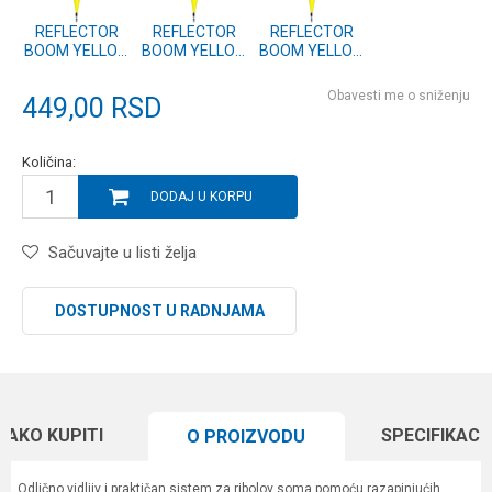
REFLECTOR
REFLECTOR
REFLECTOR
BOOM YELLOW
BOOM YELLOW
BOOM YELLOW
30g (5558003)
20g (5558002)
10g (5558001)
Obavesti me o sniženju
449,00
RSD
Količina:
DODAJ U KORPU
Sačuvajte u listi želja
DOSTUPNOST U RADNJAMA
KAKO KUPITI
SPECIFIKACI
O PROIZVODU
Odlično vidljiv i praktičan sistem za ribolov soma pomoću razapinjućih