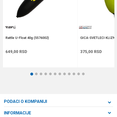
Anti-spam zaštita - izračunajte koliko je 6 - 1 :
POŠALJI
Rattle U-Float 40g (5576002)
GICA-SVETLECI KLIZNI
649,00
RSD
375,00
RSD
1
2
3
4
5
6
7
8
9
10
11
12
PODACI O KOMPANIJI
Formaxstore d.o.o
INFORMACIJE