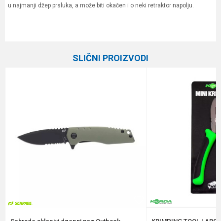
u najmanji džep prsluka, a može biti okačen i o neki retraktor napolju.
Karakteristika
Vrednost
Ime/Nadimak
Kategorija
Razne alatke
SLIČNI PROIZVODI
Brend
Formax
Email
Poruka
Anti-spam zaštita - izračunajte koliko je 9 - 4 :
POŠALJI