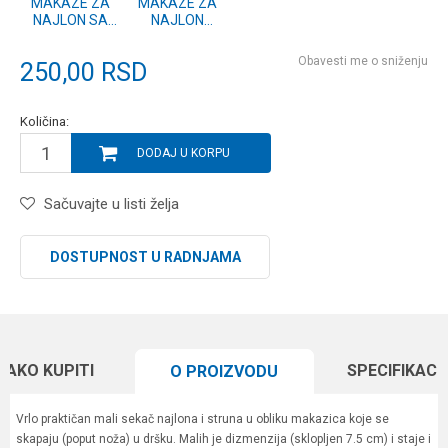
MAKAZE ZA
MAKAZE ZA
NAJLON SA
NAJLON
POKLOPCEM
SKLOPIVE
Obavesti me o sniženju
250,00
RSD
Količina:
DODAJ U KORPU
Sačuvajte u listi želja
DOSTUPNOST U RADNJAMA
KAKO KUPITI
SPECIFIKACI
O PROIZVODU
Vrlo praktičan mali sekač najlona i struna u obliku makazica koje se
skapaju (poput noža) u dršku. Malih je dizmenzija (sklopljen 7.5 cm) i staje i