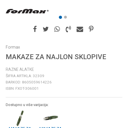
1
2
Formax
MAKAZE ZA NAJLON SKLOPIVE
RAZNE ALATKE
ŠIFRA ARTIKLA:
32309
BARKOD:
8605059614226
ISBN:
FXOT-306001
Dostupno u više varijacija: