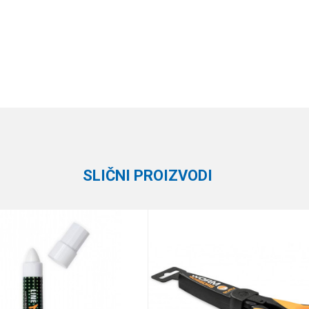
Vrednost
Email
Razne alatke
Tb Outdoor
SLIČNI PROIZVODI
te koliko je 4 + 1 :