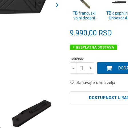
TB francuski
TB dzepni 
vojni dzepni
Unboxer Al
noz CAC S200
Black editi
PA6 army
9.990,00
RSD
zeleni
BESPLATNA DOSTAVA
Količina:
DODA
Sačuvajte u listi želja
DOSTUPNOST U RA