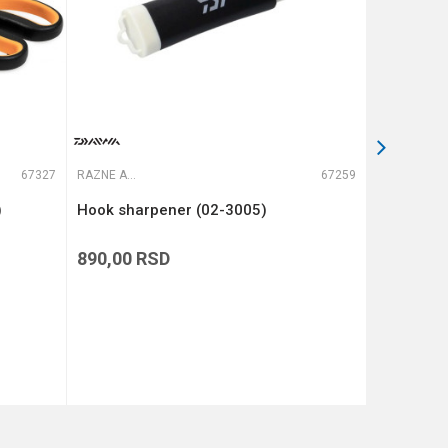
67327
RAZNE ALATKE
67259
RAZNE ALATKE
)
Hook sharpener (02-3005)
TB francu
S200 PA6 
890,00
RSD
15.990,
BESPLAT
DODAJ U KORPU