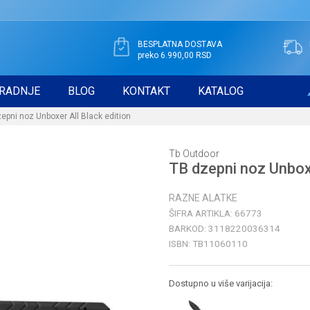
BESPLATNA DOSTAVA
preko 6.990,00 RSD
RADNJE
BLOG
KONTAKT
KATALOG
epni noz Unboxer All Black edition
Tb Outdoor
TB dzepni noz Unboxe
RAZNE ALATKE
ŠIFRA ARTIKLA:
66773
BARKOD:
3118220036314
ISBN:
TB11060110
Dostupno u više varijacija: