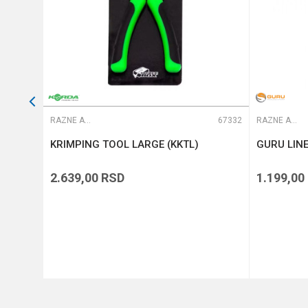
66763
RAZNE ALATKE
67332
RAZNE ALATKE
strac
KRIMPING TOOL LARGE (KKTL)
GURU LIN
2.639,00
RSD
1.199,00
DODAJ U KORPU