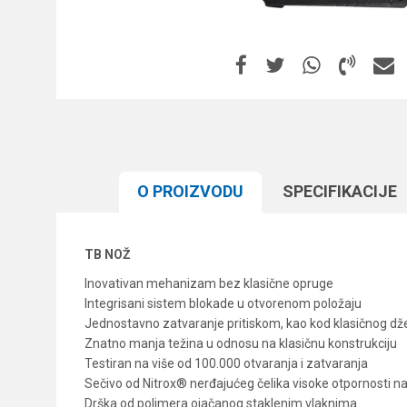
O PROIZVODU
SPECIFIKACIJЕ
TB NOŽ
Inovativan mehanizam bez klasične opruge
Integrisani sistem blokade u otvorenom položaju
Jednostavno zatvaranje pritiskom, kao kod klasičnog d
Znatno manja težina u odnosu na klasičnu konstrukciju
Testiran na više od 100.000 otvaranja i zatvaranja
Sečivo od Nitrox® nerđajućeg čelika visoke otpornosti na
Drška od polimera ojačanog staklenim vlaknima