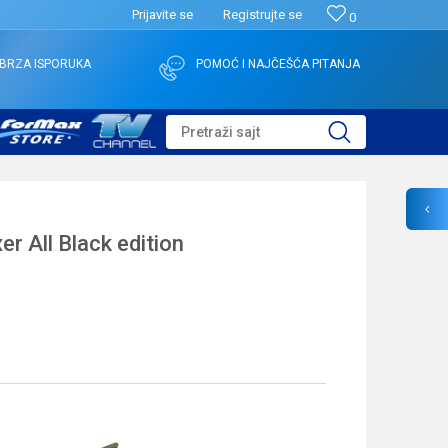
Prijavite se
Registrujte se
0
BRZA ISPORUKA
POMOĆ I NAJČEŠĆA PITANJA
Pretraži sajt
r All Black edition