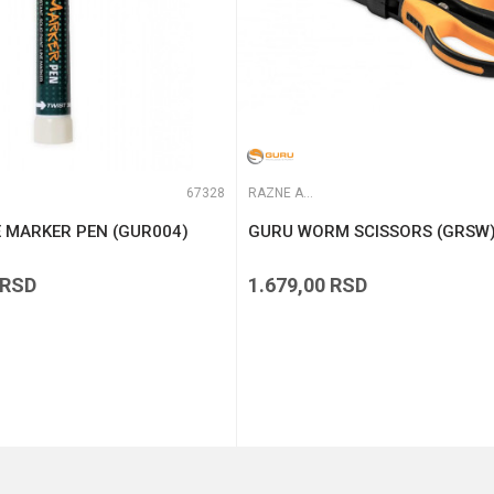
67328
RAZNE ALATKE
E MARKER PEN (GUR004)
GURU WORM SCISSORS (GRSW
RSD
1.679,00
RSD
DODAJ U KORPU
DODAJ U KORPU