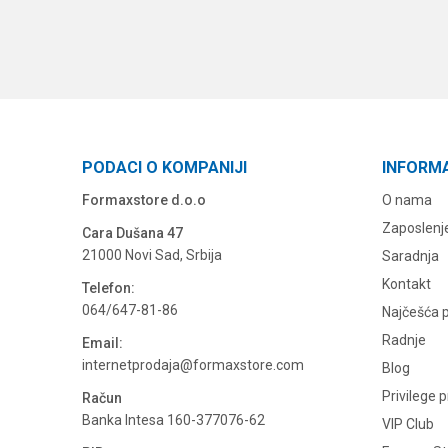
PODACI O KOMPANIJI
INFORM
Formaxstore d.o.o
O nama
Zaposlenj
Cara Dušana 47
21000 Novi Sad, Srbija
Saradnja
Kontakt
Telefon:
064/647-81-86
Najčešća p
Radnje
Email:
internetprodaja@formaxstore.com
Blog
Privilege 
Račun
Banka Intesa 160-377076-62
VIP Club