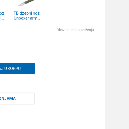
noz
TB dzepni noz
l
Unboxer army
on
zeleni
Obavesti me o sniženju
J U KORPU
DNJAMA