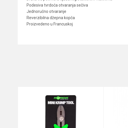
Podesiva tvrdoća otvaranja sečiva
Jednoručno otvaranje
Reverzibilna džepna kopča
Proizvedeno u Francuskoj
Karakteristika
Ime/Nadimak
Kategorija
Brend
Poruka
Anti-spam zaštita - izračunaj
POŠALJI