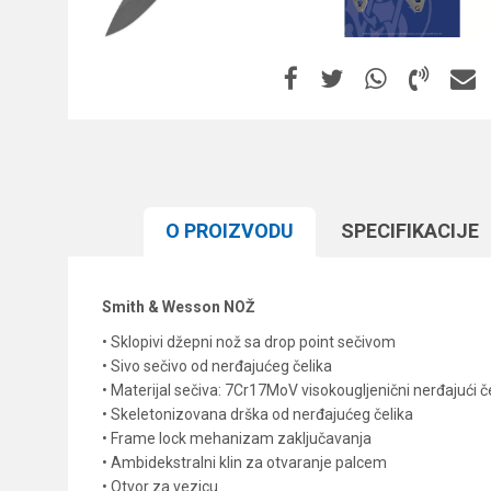
O PROIZVODU
SPECIFIKACIJЕ
Smith & Wesson NOŽ
• Sklopivi džepni nož sa drop point sečivom
• Sivo sečivo od nerđajućeg čelika
• Materijal sečiva: 7Cr17MoV visokougljenični nerđajući č
• Skeletonizovana drška od nerđajućeg čelika
• Frame lock mehanizam zaključavanja
• Ambidekstralni klin za otvaranje palcem
• Otvor za vezicu