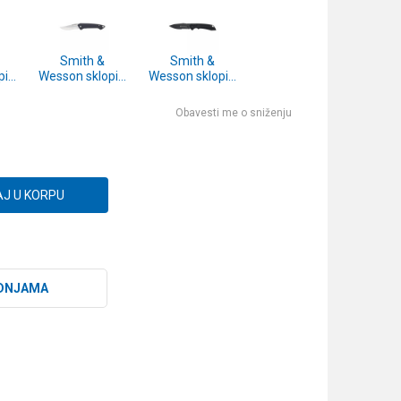
Smith &
Smith &
ivi
Wesson sklopivi
Wesson sklopivi
z
dzepni noz
dzepni noz
t
Black Ops
Serrated Clip
Obavesti me o sniženju
ed
Recurve blister
point blister
er
J U KORPU
DNJAMA