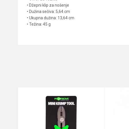
• Džepni klip za nošenje
• Dužina sečiva: 5,64 cm
• Ukupna dužina: 13,64 cm
• Težina: 45 g
Karakteristika
Ime/Nadimak
Kategorija
Brend
Poruka
Anti-spam zaštita - izračunaj
POŠALJI