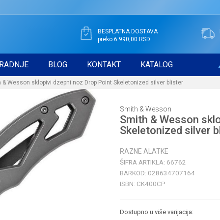
BESPLATNA DOSTAVA
preko 6.990,00 RSD
RADNJE
BLOG
KONTAKT
KATALOG
 & Wesson sklopivi dzepni noz Drop Point Skeletonized silver blister
Smith & Wesson
Smith & Wesson sklo
Skeletonized silver b
RAZNE ALATKE
ŠIFRA ARTIKLA:
66762
BARKOD:
028634707164
ISBN:
CK400CP
Dostupno u više varijacija: