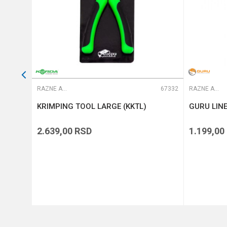
66764
RAZNE ALATKE
67332
RAZNE ALATKE
tback
KRIMPING TOOL LARGE (KKTL)
GURU LIN
2.639,00
RSD
1.199,00
DODAJ U KORPU