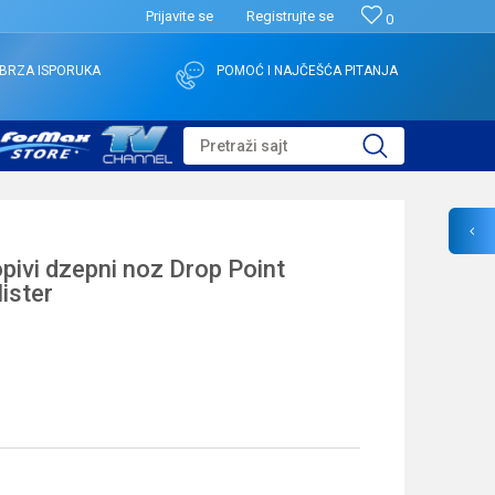
Prijavite se
Registrujte se
0
BRZA ISPORUKA
POMOĆ I NAJČEŠĆA PITANJA
Pretraži sajt
pivi dzepni noz Drop Point
lister