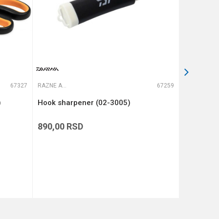
67327
RAZNE ALATKE
67259
RAZNE ALATKE
)
Hook sharpener (02-3005)
TB francu
S200 PA6 
890,00
RSD
15.990,
BESPLAT
DODAJ U KORPU