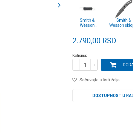
Smith &
Smith &
Wesson
Wesson sklop
visenamenski
dzepni no
ostrac nozeva
Drop Poin
2.790,00
RSD
Skeletoniz
silver blist
Količina:
DODA
Sačuvajte u listi želja
DOSTUPNOST U RA