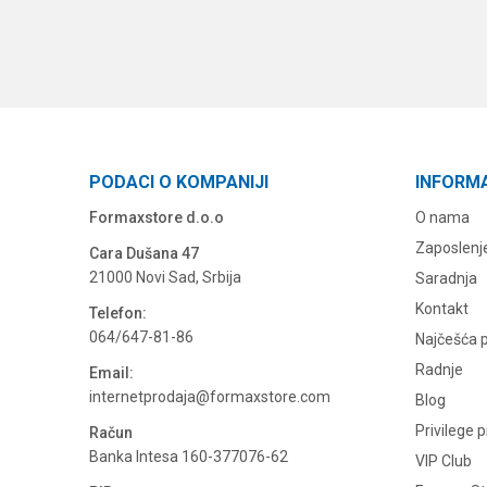
PODACI O KOMPANIJI
INFORM
Formaxstore d.o.o
O nama
Zaposlenj
Cara Dušana 47
21000 Novi Sad, Srbija
Saradnja
Kontakt
Telefon:
064/647-81-86
Najčešća p
Radnje
Email:
internetprodaja@formaxstore.com
Blog
Privilege 
Račun
Banka Intesa 160-377076-62
VIP Club