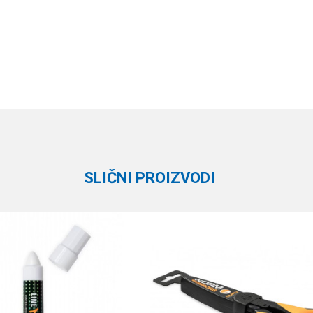
Vrednost
Email
Razne alatke
Smith & Wesson
SLIČNI PROIZVODI
te koliko je 4 + 1 :