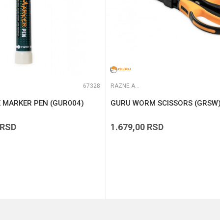
67328
RAZNE ALATKE
E MARKER PEN (GUR004)
GURU WORM SCISSORS (GRSW
RSD
1.679,00
RSD
DODAJ U KORPU
DODAJ U KORPU