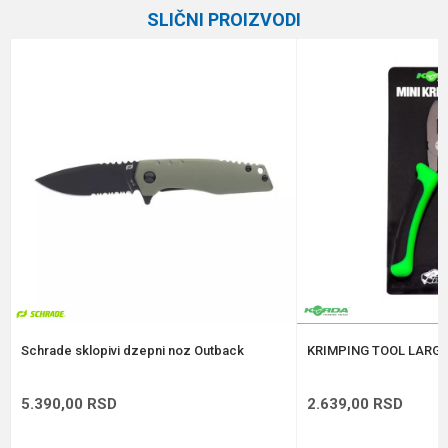
SLIČNI PROIZVODI
Brend
Owner
Email
Poruka
Anti-spam zaštita - izračunajte koliko je 9 - 4 :
POŠALJI
Schrade sklopivi dzepni noz Outback
KRIMPING TOOL LARGE
5.390,00
RSD
2.639,00
RSD