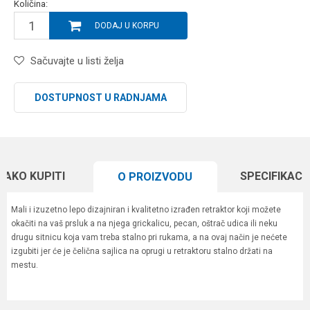
Količina:
DODAJ U KORPU
Sačuvajte u listi želja
DOSTUPNOST U RADNJAMA
KAKO KUPITI
SPECIFIKACI
O PROIZVODU
Mali i izuzetno lepo dizajniran i kvalitetno izrađen retraktor koji možete
okačiti na vaš prsluk a na njega grickalicu, pecan, oštrač udica ili neku
drugu sitnicu koja vam treba stalno pri rukama, a na ovaj način je nećete
izgubiti jer će je čelična sajlica na oprugi u retraktoru stalno držati na
mestu.
Karakteristika
Vrednost
Ime/Nadimak
Kategorija
Razne alatke