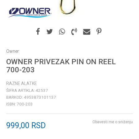
Owner
OWNER PRIVEZAK PIN ON REEL
700-203
RAZNE ALATKE
ŠIFRA ARTIKLA:
42537
BARKOD:
4953873101137
ISBN:
700-203
Obavesti me o sniženju
999,00
RSD