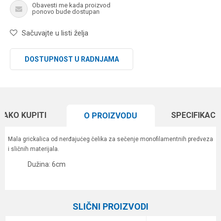
Obavesti me kada proizvod
ponovo bude dostupan
Sačuvajte u listi želja
DOSTUPNOST U RADNJAMA
KAKO KUPITI
SPECIFIKACI
O PROIZVODU
Mala grickalica od nerđajućeg čelika za sečenje monofilamentnih predveza
i sličnih materijala.
Dužina: 6cm
Karakteristika
Vrednost
Ime/Nadimak
Kategorija
Razne alatke
SLIČNI PROIZVODI
Brend
Daiwa
Email