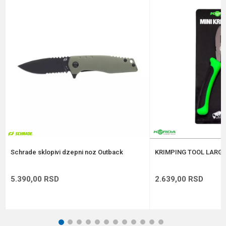
Poruka
Anti-spam zaštita - izračunajte koliko je 4 + 1 :
POŠALJI
Schrade sklopivi dzepni noz Outback
KRIMPING TOOL LARGE
5.390,00
RSD
2.639,00
RSD
1
2
3
4
5
6
7
8
9
10
11
12