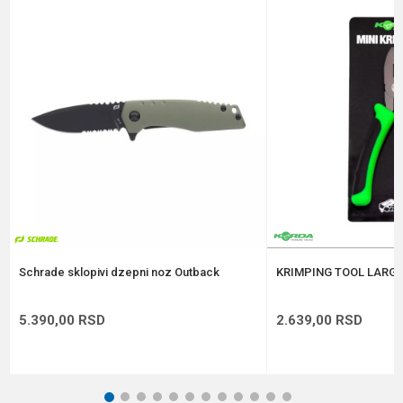
Poruka
Anti-spam zaštita - izračunajte koliko je 2 + 3 :
POŠALJI
Schrade sklopivi dzepni noz Outback
KRIMPING TOOL LARGE
5.390,00
RSD
2.639,00
RSD
1
2
3
4
5
6
7
8
9
10
11
12