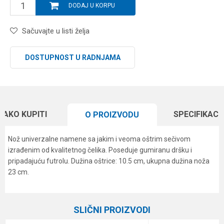
DODAJ U KORPU
Sačuvajte u listi želja
DOSTUPNOST U RADNJAMA
KAKO KUPITI
SPECIFIKACI
O PROIZVODU
Nož univerzalne namene sa jakim i veoma oštrim sečivom
izrađenim od kvalitetnog čelika. Poseduje gumiranu dršku i
pripadajuću futrolu. Dužina oštrice: 10.5 cm, ukupna dužina noža
23 cm.
Karakteristika
Vrednost
Ime/Nadimak
Kategorija
Razne alatke
SLIČNI PROIZVODI
Brend
Formax
Email