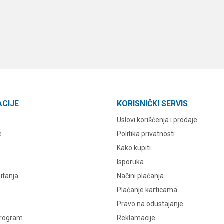
ACIJE
KORISNIČKI SERVIS
Uslovi korišćenja i prodaje
e
Politika privatnosti
Kako kupiti
Isporuka
itanja
Načini plaćanja
Plaćanje karticama
Pravo na odustajanje
program
Reklamacije