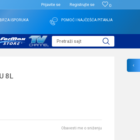
Prijavite se
Registrujte se
0
BRZA ISPORUKA
POMOĆ I NAJČEŠĆA PITANJA
Pretraži sajt
U 8L
Obavesti me o sniženju