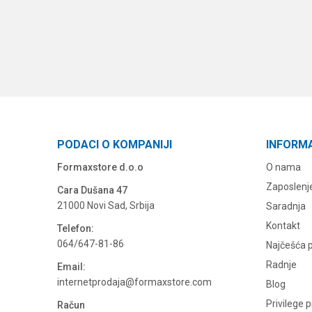
PODACI O KOMPANIJI
INFORM
Formaxstore d.o.o
O nama
Zaposlenj
Cara Dušana 47
21000 Novi Sad, Srbija
Saradnja
Kontakt
Telefon:
064/647-81-86
Najčešća p
Radnje
Email:
internetprodaja@formaxstore.com
Blog
Privilege 
Račun