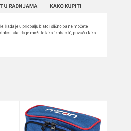
T U RADNJAMA
KAKO KUPITI
 kada je u priobalju blato i slično pa ne možete
lici, tako da je možete lako "zabaciti", privući i tako