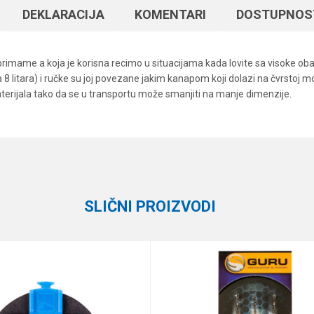
DEKLARACIJA
KOMENTARI
DOSTUPNOS
mame a koja je korisna recimo u situacijama kada lovite sa visoke obale,
 litara) i ručke su joj povezane jakim kanapom koji dolazi na čvrstoj mota
aterijala tako da se u transportu može smanjiti na manje dimenzije.
Vrednost
Email
Razna oprema za feeder
Elegance Feeder Pro
SLIČNI PROIZVODI
e koliko je 9 - 4 :