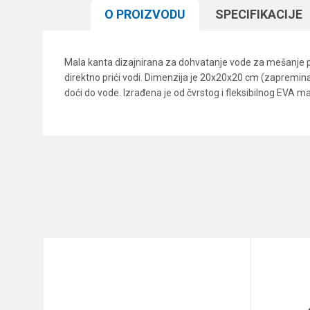
O PROIZVODU
SPECIFIKACIJЕ
Mala kanta dizajnirana za dohvatanje vode za mešanje pri
direktno prići vodi. Dimenzija je 20x20x20 cm (zapremina 8
doći do vode. Izrađena je od čvrstog i fleksibilnog EVA m
Karakteristika
Ime/Nadimak
Kategorija
Brend
Poruka
Anti-spam zaštita - izračunajt