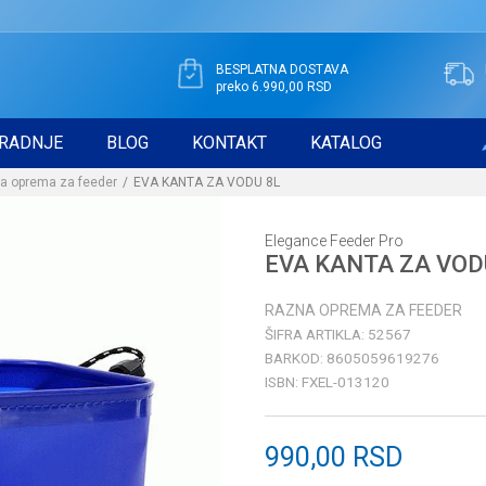
BESPLATNA DOSTAVA
preko 6.990,00 RSD
RADNJE
BLOG
KONTAKT
KATALOG
a oprema za feeder
EVA KANTA ZA VODU 8L
Elegance Feeder Pro
EVA KANTA ZA VOD
RAZNA OPREMA ZA FEEDER
ŠIFRA ARTIKLA:
52567
BARKOD:
8605059619276
ISBN:
FXEL-013120
990,00
RSD