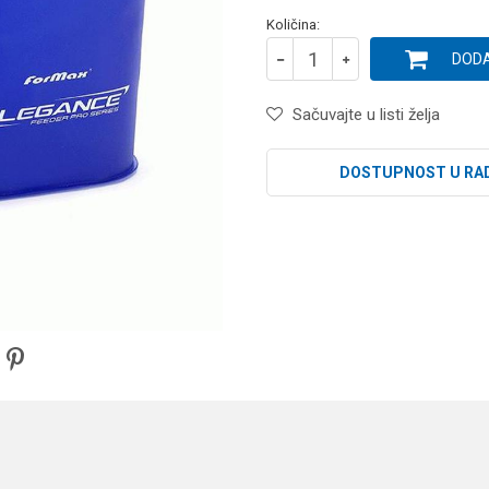
Količina:
DODA
Sačuvajte u listi želja
DOSTUPNOST U RA