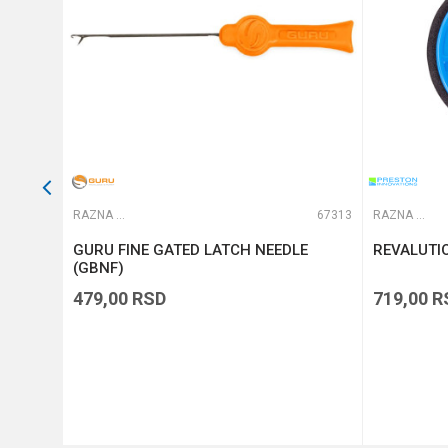
POŠALJI
65310
RAZNA OPREMA ZA FEEDER
67313
RAZNA OPREMA ZA FEEDER
GURU FINE GATED LATCH NEEDLE
REVALUTI
(GBNF)
479,00
RSD
719,00
R
DODAJ U KORPU