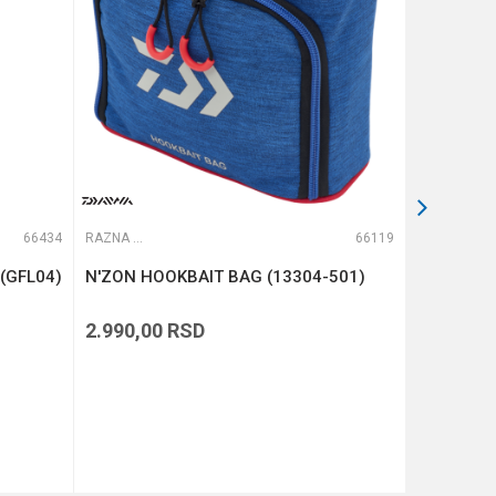
66434
RAZNA OPREMA ZA FEEDER
66119
RAZNA OPREMA ZA FEEDER
 (GFL04)
N'ZON HOOKBAIT BAG (13304-501)
N'ZON EV
(13304-4
2.990,00
RSD
2.990,00
DODAJ U KORPU