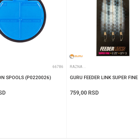
66786
RAZNA OPREMA ZA FEEDER
ON SPOOLS (P0220026)
GURU FEEDER LINK SUPER FINE
SD
759,00
RSD
DODAJ U KORPU
DODAJ U KORPU