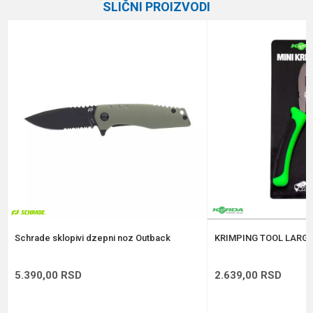
SLIČNI PROIZVODI
Brend
Formax
Email
Poruka
Anti-spam zaštita - izračunajte koliko je 4 + 1 :
POŠALJI
Schrade sklopivi dzepni noz Outback
KRIMPING TOOL LARGE
5.390,00
RSD
2.639,00
RSD