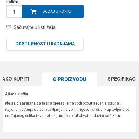
Količina:
DODAJ U KORPU
Sačuvajte u listi želja
DOSTUPNOST U RADNJAMA
KAKO KUPITI
SPECIFIKACI
O PROIZVODU
Attack klešta
Klešta dizajnirana za razne operacije na vodi poput sečenja struna i
najlona, vađenja udica, stavljanje na split ringove i slično. Napravljena od
nerđajućeg čelika i kvalitetne gume kao rukohvat. U dužini od 18cm.
Karakteristika
Vrednost
Ime/Nadimak
Kategorija
Razne alatke