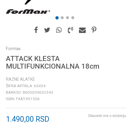
1
2
3
4
Formax
ATTACK KLESTA
MULTIFUNKCIONALNA 18cm
RAZNE ALATKE
ŠIFRA ARTIKLA:
65434
BARKOD:
8605059632343
ISBN:
FXAT-951506
Obavesti me o sniženju
1.490,00
RSD