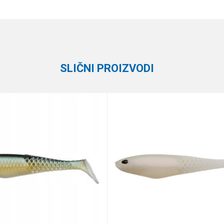
Vrednost
Email
Silikonci
Formax
SLIČNI PROIZVODI
te koliko je 2 + 3 :