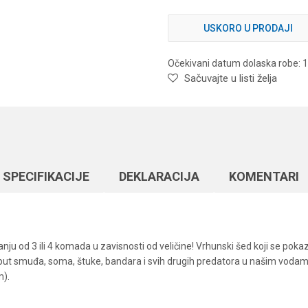
USKORO U PRODAJI
Očekivani datum dolaska robe: 
Sačuvajte u listi želja
SPECIFIKACIJЕ
DEKLARACIJA
KOMENTARI
nju od 3 ili 4 komada u zavisnosti od veličine! Vrhunski šed koji se pok
poput smuđa, soma, štuke, bandara i svih drugih predatora u našim vodama.
m).