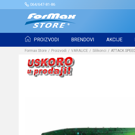
064/647-81-86
PROIZVODI
BRENDOVI
AKCIJE
Formax Store
Proizvodi
VARALICE
Silikonci
ATTACK SPEED