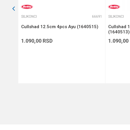
66528
SILIKONCI
66691
SILIKONCI
 4
Cullshad 12.5cm 4pcs Ayu (1640515)
Cullshad 
(1640513)
1.090,00
RSD
1.090,00
DODAJ U KORPU