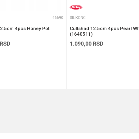
66690
SILIKONCI
12.5cm 4pcs Honey Pot
Cullshad 12.5cm 4pcs Pearl Wh
(1640511)
RSD
1.090,00
RSD
DODAJ U KORPU
DODAJ U KORPU