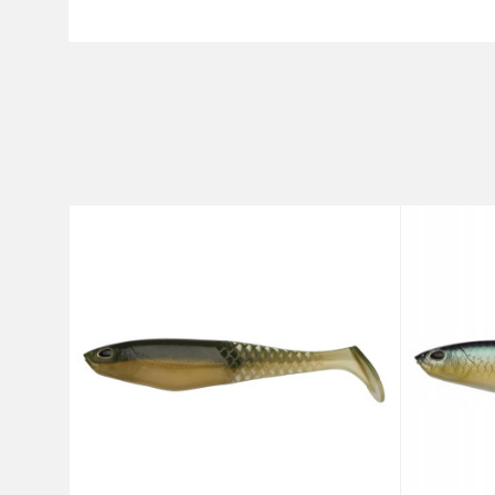
Karakteristika
Ime/Nadimak
Kategorija
Brend
Poruka
Anti-spam zaštita - izračunaj
POŠALJI