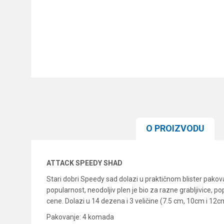
O PROIZVODU
ATTACK SPEEDY SHAD
Stari dobri Speedy sad dolazi u praktičnom blister pakova
popularnost, neodoljiv plen je bio za razne grabljivice, 
cene. Dolazi u 14 dezena i 3 veličine (7.5 cm, 10cm i 12c
Pakovanje: 4 komada