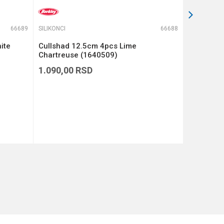
66689
SILIKONCI
66688
SILIKONCI
ite
Cullshad 12.5cm 4pcs Lime
Cullshad 
Chartreuse (1640509)
(1640508
1.090,00
RSD
1.090,00
DODAJ U KORPU