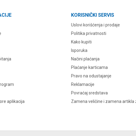
ACIJE
KORISNIČKI SERVIS
Uslovi korišćenja i prodaje
e
Politika privatnosti
Kako kupiti
Isporuka
itanja
Načini plaćanja
Plaćanje karticama
Pravo na odustajanje
program
Reklamacije
Povraćaj sredstava
re aplikacija
Zamena veličine i zamena artikla 