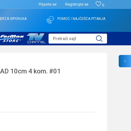
Prijavite se
Registrujte se
0
BRZA ISPORUKA
POMOĆ I NAJČEŠĆA PITANJA
Pretraži sajt
AD 10cm 4 kom. #01