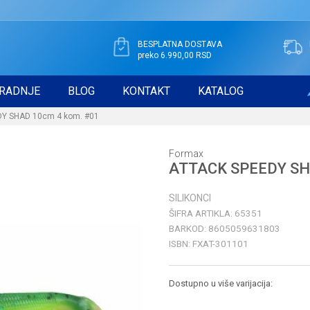
BESPLATNA DOSTAVA
preko 6.990,00 RSD
RADNJE
BLOG
KONTAKT
KATALOG
Y SHAD 10cm 4 kom. #01
Formax
ATTACK SPEEDY SH
SILIKONCI
ŠIFRA ARTIKLA:
65351
BARKOD:
8605059631803
ISBN:
FXAT-301101
Dostupno u više varijacija: