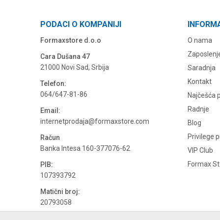
PODACI O KOMPANIJI
INFORM
Formaxstore d.o.o
O nama
Zaposlenj
Cara Dušana 47
21000 Novi Sad, Srbija
Saradnja
Kontakt
Telefon:
064/647-81-86
Najčešća p
Radnje
Email:
internetprodaja@formaxstore.com
Blog
Privilege 
Račun
Banka Intesa 160-377076-62
VIP Club
Formax Sto
PIB:
107393792
Matični broj:
20793058
PDV broj