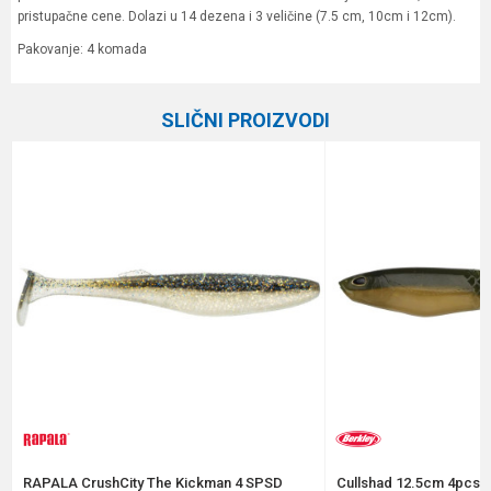
pristupačne cene. Dolazi u 14 dezena i 3 veličine (7.5 cm, 10cm i 12cm).
Pakovanje: 4 komada
Karakteristika
Vrednost
Ime/Nadimak
SLIČNI PROIZVODI
Kategorija
Silikonci
Brend
Formax
Email
Poruka
Anti-spam zaštita - izračunajte koliko je 2 + 3 :
RAPALA CrushCity The Kickman 4 SPSD
Cullshad 12.5cm 4pcs A