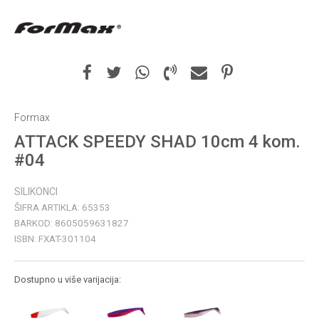
Formax
ATTACK SPEEDY SHAD 10cm 4 kom.
#04
SILIKONCI
ŠIFRA ARTIKLA:
65353
BARKOD:
8605059631827
ISBN:
FXAT-301104
Dostupno u više varijacija: