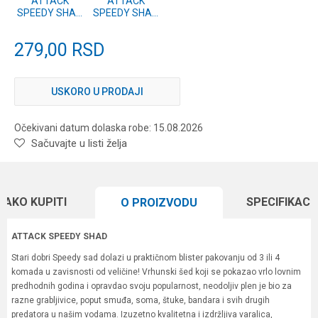
ATTACK
ATTACK
SPEEDY SHAD
SPEEDY SHAD
10cm 4 kom.
10cm 4 kom.
#02
#01
279,00
RSD
USKORO U PRODAJI
Očekivani datum dolaska robe: 15.08.2026
Sačuvajte u listi želja
KAKO KUPITI
SPECIFIKACI
O PROIZVODU
ATTACK SPEEDY SHAD
Stari dobri Speedy sad dolazi u praktičnom blister pakovanju od 3 ili 4
komada u zavisnosti od veličine! Vrhunski šed koji se pokazao vrlo lovnim
predhodnih godina i opravdao svoju popularnost, neodoljiv plen je bio za
razne grabljivice, poput smuđa, soma, štuke, bandara i svih drugih
predatora u našim vodama. Izuzetno kvalitetna i izdržljiva varalica,