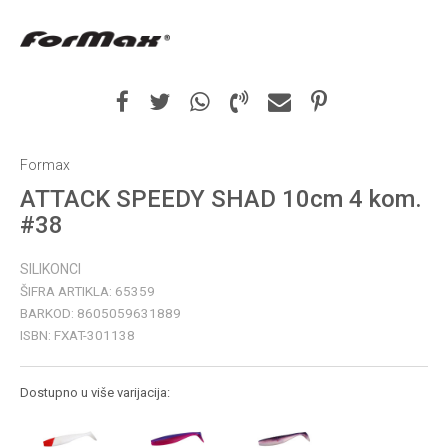
Formax
ATTACK SPEEDY SHAD 10cm 4 kom.
#38
SILIKONCI
ŠIFRA ARTIKLA:
65359
BARKOD:
8605059631889
ISBN:
FXAT-301138
Dostupno u više varijacija: