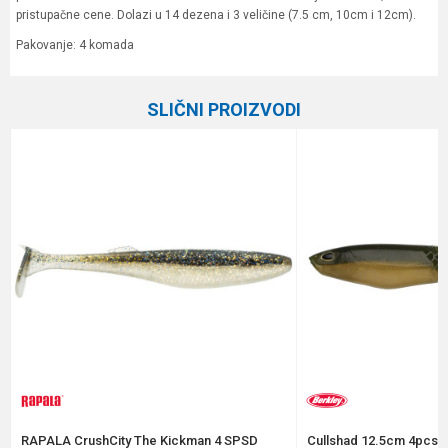
pristupačne cene. Dolazi u 14 dezena i 3 veličine (7.5 cm, 10cm i 12cm).
Pakovanje: 4 komada
Karakteristika
Vrednost
Ime/Nadimak
SLIČNI PROIZVODI
Kategorija
Silikonci
Brend
Formax
Email
Poruka
Anti-spam zaštita - izračunajte koliko je 2 + 3 :
RAPALA CrushCity The Kickman 4 SPSD
Cullshad 12.5cm 4pcs A