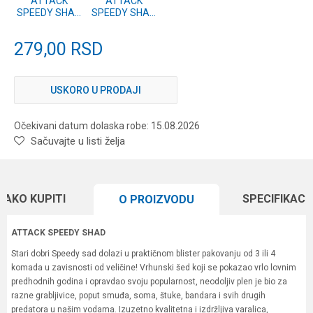
ATTACK
ATTACK
SPEEDY SHAD
SPEEDY SHAD
10cm 4 kom.
10cm 4 kom.
#02
#01
279,00
RSD
USKORO U PRODAJI
Očekivani datum dolaska robe: 15.08.2026
Sačuvajte u listi želja
KAKO KUPITI
SPECIFIKACI
O PROIZVODU
ATTACK SPEEDY SHAD
Stari dobri Speedy sad dolazi u praktičnom blister pakovanju od 3 ili 4
komada u zavisnosti od veličine! Vrhunski šed koji se pokazao vrlo lovnim
predhodnih godina i opravdao svoju popularnost, neodoljiv plen je bio za
razne grabljivice, poput smuđa, soma, štuke, bandara i svih drugih
predatora u našim vodama. Izuzetno kvalitetna i izdržljiva varalica,