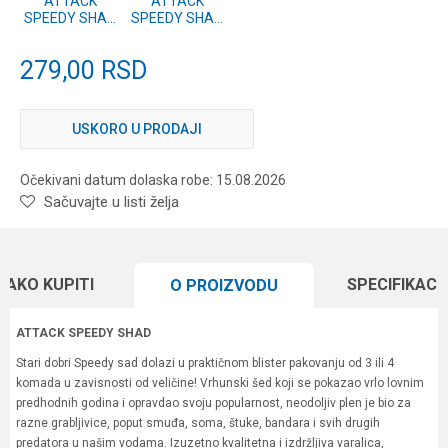
ATTACK
ATTACK
SPEEDY SHAD
SPEEDY SHAD
10cm 4 kom.
10cm 4 kom.
#02
#01
279,00
RSD
USKORO U PRODAJI
Očekivani datum dolaska robe: 15.08.2026
Sačuvajte u listi želja
KAKO KUPITI
SPECIFIKACI
O PROIZVODU
ATTACK SPEEDY SHAD
Stari dobri Speedy sad dolazi u praktičnom blister pakovanju od 3 ili 4
komada u zavisnosti od veličine! Vrhunski šed koji se pokazao vrlo lovnim
predhodnih godina i opravdao svoju popularnost, neodoljiv plen je bio za
razne grabljivice, poput smuđa, soma, štuke, bandara i svih drugih
predatora u našim vodama. Izuzetno kvalitetna i izdržljiva varalica,