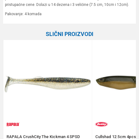
pristupačne cene. Dolazi u 14 dezena i 3 veličine (7.5 cm, 10cm i 12cm).
Pakovanje: 4 komada
Karakteristika
Vrednost
Ime/Nadimak
SLIČNI PROIZVODI
Kategorija
Silikonci
Brend
Formax
Email
Poruka
Anti-spam zaštita - izračunajte koliko je 6 - 1 :
RAPALA CrushCity The Kickman 4 SPSD
Cullshad 12.5cm 4pcs A