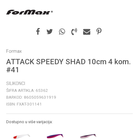
Formax
ATTACK SPEEDY SHAD 10cm 4 kom.
#41
SILIKONCI
ŠIFRA ARTIKLA:
65362
BARKOD:
8605059631919
ISBN:
FXAT-301141
Dostupno u više varijacija: