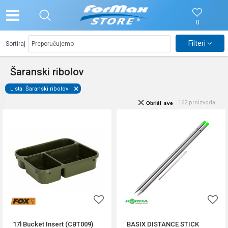
0
Filteri
Sortiraj
Šaranski ribolov
Lista: Šaranski ribolov
162
proizvoda
Obriši sve
17l Bucket Insert (CBT009)
BASIX DISTANCE STICK