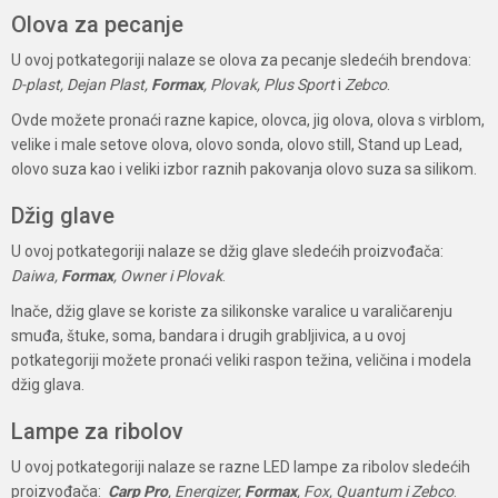
Olova za pecanje
U ovoj potkategoriji nalaze se olova za pecanje sledećih brendova:
D-plast, Dejan Plast,
Formax
, Plovak, Plus Sport
i
Zebco
.
Ovde možete pronaći razne kapice, olovca, jig olova, olova s virblom,
velike i male setove olova, olovo sonda, olovo still, Stand up Lead,
olovo suza kao i veliki izbor raznih pakovanja olovo suza sa silikom.
Džig glave
U ovoj potkategoriji nalaze se džig glave sledećih proizvođača:
Daiwa,
Formax
, Owner i Plovak
.
Inače, džig glave se koriste za silikonske varalice u varaličarenju
smuđa, štuke, soma, bandara i drugih grabljivica, a u ovoj
potkategoriji možete pronaći veliki raspon težina, veličina i modela
džig glava.
Lampe za ribolov
U ovoj potkategoriji nalaze se razne LED lampe za ribolov sledećih
proizvođača:
Carp Pro
, Energizer,
Formax
, Fox, Quantum i Zebco
.