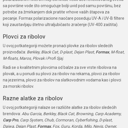
sa površine vode što omogućuje bolji uvid pod samu površinu, bez
potrebe za žmirkanjem dok pratite vrhove vaših štapova za
pecanje. Formax polarizacione naočare poseduju UV-A i UV-B filtere
koji zaustavljaju štetno ultraljubičasto zračenje (UV-400 zaštita).
Plovci za ribolov
U ovoj potkategoriji možete pronaći plovke za ribolov sledećih
proizvođača:
Berkley, Black Cat, D-plast, Dejan Plast,
Formax
, M-float,
M-floats, Maros, Plovak i Profi Sjaj
.
Radi se o kvalitetnim plovcima od balze za sve vrste ribolova na
plovak, a u ponudi su plovci za ribolov na rekama, plovci za ribolov
na jezerima, plovci za ribolov na slatkovodnim vodama kao i plovci
za morski ribolov.
Razne alatke za ribolov
U ovoj potkategoriji nalaze se različite alatke za ribolov sledećih
brendova:
Abu Garcia, Berkley, Black Cat, Browning, Carp Academy,
Carp Pro
, Carp System, Chub, Cormoran, Cyberfishing, D-plast,
Daiwa, Dejan Plast,
Formax
, Fox, Guru, Korda, Milo, Nevis, Owner,