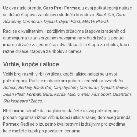
Uz dva naša brenda,
Carp Pro
i
Formax
, u ovoj potkategoriji nalaze
se držači štapova za ribolov i sledećih brendova:
Black Cat, Carp
Academy, Cormoran, D-plast, Dejan Plast, Milo
te
Plovak
.
Radi se o kvalitetnim i izdržljivim držačima štapova izrađenih od
aluminijuma i s univerzalnim navojima na vrhu držača. U ponudi
imamo držače za jedan štap, dva štapa ili tri štapa za ribolov, kao i
razne držače štapova za ribolov s čamca.
Virble, kopče i alkice
Veliki broj raznih virbli (vrtilica), kopči i alkica nalazi se u ovoj
potkategoriji. Radi se o ribarskom priboru sledećih proizvođača:
Astech, Berkley, Black Cat, Carp System, Cormoran, D-plast, Daiwa,
Dejan Plast,
Formax
, Guru, Korda, Milo, Owner, Plus Sport, Quantum,
Shakespeare i Zebco.
Hteli bismo takođe da naglasimo da ćete u ovoj potkategoriji
pronaći ogroman izbor virbla, kopči i alkica našeg domaćeg brenda,
Formax
. Radi se o izuzetno kvalitetnim i izdržljivim proizvodima
koje možete kupiti po povoljnim cenama.