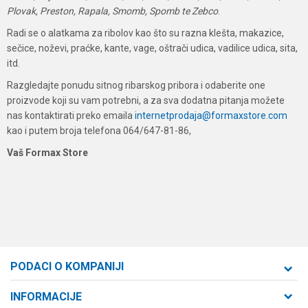
Plovak, Preston, Rapala, Smomb, Spomb te Zebco
.
Radi se o alatkama za ribolov kao što su razna klešta, makazice,
sečice, noževi, praćke, kante, vage, oštrači udica, vadilice udica, sita,
itd.
Razgledajte ponudu sitnog ribarskog pribora i odaberite one
proizvode koji su vam potrebni, a za sva dodatna pitanja možete
nas kontaktirati preko emaila
internetprodaja@formaxstore.com
kao i putem broja telefona 064/647-81-86,
Vaš Formax Store
PODACI O KOMPANIJI
Formaxstore d.o.o
INFORMACIJE