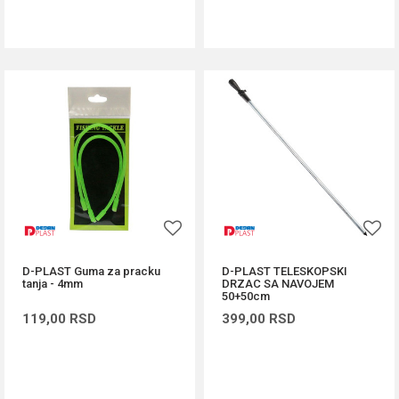
DODAJ U KORPU
DODAJ U KORPU
D-PLAST Guma za pracku
D-PLAST TELESKOPSKI
tanja - 4mm
DRZAC SA NAVOJEM
50+50cm
119,00
RSD
399,00
RSD