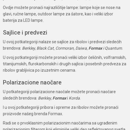
Ovdje možete pronaći najrazličitije lampe: lampe koje se nose na
glavi, ručne lampe, outdoor lampe za šatore, kao i veliki izbor
baterija za LED lampe.
Sajlice i predvezi
U ovoj potkategoriji nalaze se sajlice za ribolov i predvezi sledećih
brendova:
Berkley, Black Cat, Cormoran, Daiwa,
Formax
i Quantum
.
U ovoj potkategoriji možete pronaći veliki izbor čeličnih, volframskih,
titanijumskih, flurokarbonskih i drugih sajlica i posebnih predveza za
ribolov grabljivica po izuzetnim cenama.
Polarizacione naočare
U potkategoriji polarizacione naočale možete pronaći naočare
sledećih brendova:
Berkley,
Formax
i
Korda
.
I u ovoj potkategoriji pribora i opreme za ribolov možete pronaći
proizvode našeg brenda Formax.
Radi se o prvoklasnim polarizacionim naočarima sa ugrađenim
polarizacionim filterom koji eliminiše veliki deo reflektovanog svetla