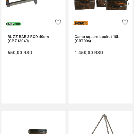
BUZZ BAR 3 ROD 40cm
Camo square bucket 10L
(CPZ13040)
(CBT006)
650,00
RSD
1.450,00
RSD
DODAJ U KORPU
DODAJ U KORPU