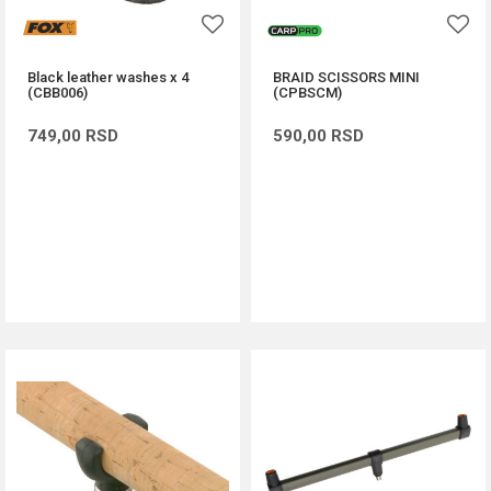
Black leather washes x 4
BRAID SCISSORS MINI
(CBB006)
(CPBSCM)
749,00
RSD
590,00
RSD
DODAJ U KORPU
DODAJ U KORPU