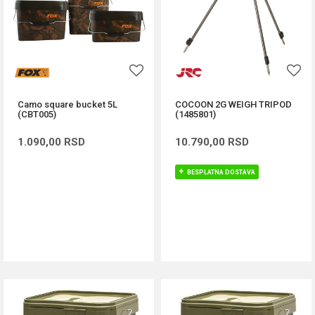
Camo square bucket 5L
COCOON 2G WEIGH TRIPOD
(CBT005)
(1485801)
1.090,00
RSD
10.790,00
RSD
BESPLATNA DOSTAVA
DODAJ U KORPU
DODAJ U KORPU