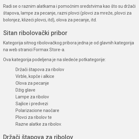
Radi se o raznim alatkama i pomoćnim sredstvima kao što su držači
štapova, lampe za pecanje, razni plovci (plovci za mreže, plovci za
bolonjez, klizeći plovci, itd), olova za pecanje, itd.
Sitan ribolovački pribor
Kategorija sitnog ribolovačkog pribora jedna je od glavnih kategorija
na web stranici Formax Store-a.
Ova kategorija podeljena je na sledeće potkategorije:
Držači štapova za ribolov
Virble, kopče i alkice
Olova za pecanje
Džig glave
Lampe za ribolov
Sajlice i predvezi
Polarizacione naočare
Plovci za ribolov te
Razne alatke za ribolov.
Držači štapova za ribolov