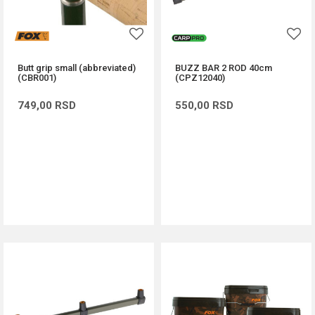
Butt grip small (abbreviated)
BUZZ BAR 2 ROD 40cm
(CBR001)
(CPZ12040)
749,00
RSD
550,00
RSD
DODAJ U KORPU
DODAJ U KORPU