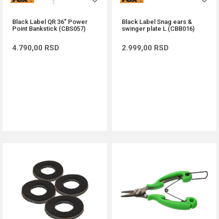
Black Label QR 36" Power
Black Label Snag ears &
Point Bankstick (CBS057)
swinger plate L (CBB016)
4.790,00
RSD
2.999,00
RSD
DODAJ U KORPU
DODAJ U KORPU