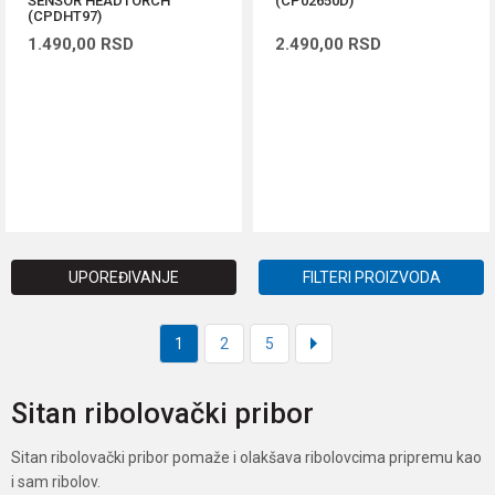
SENSOR HEADTORCH
(CP02650D)
(CPDHT97)
1.490,00
RSD
2.490,00
RSD
DODAJ U KORPU
DODAJ U KORPU
UPOREĐIVANJE
FILTERI PROIZVODA
1
2
5
Sitan ribolovački pribor
Sitan ribolovački pribor pomaže i olakšava ribolovcima pripremu kao
i sam ribolov.