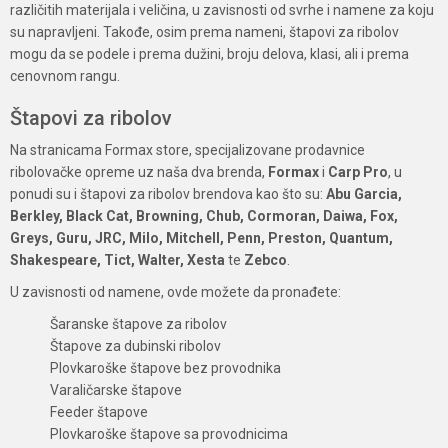
različitih materijala i veličina, u zavisnosti od svrhe i namene za koju
su napravljeni. Takođe, osim prema nameni, štapovi za ribolov
mogu da se podele i prema dužini, broju delova, klasi, ali i prema
cenovnom rangu.
Štapovi za ribolov
Na stranicama Formax store, specijalizovane prodavnice
ribolovačke opreme uz naša dva brenda,
Formax
i
Carp Pro
, u
ponudi su i štapovi za ribolov brendova kao što su:
Abu Garcia,
Berkley, Black Cat, Browning, Chub, Cormoran, Daiwa, Fox,
Greys, Guru, JRC, Milo, Mitchell, Penn, Preston, Quantum,
Shakespeare, Tict, Walter, Xesta
te
Zebco
.
U zavisnosti od namene, ovde možete da pronađete:
Šaranske štapove za ribolov
Štapove za dubinski ribolov
Plovkaroške štapove bez provodnika
Varaličarske štapove
Feeder štapove
Plovkaroške štapove sa provodnicima