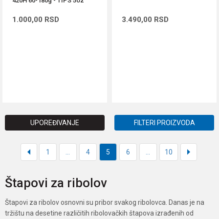
420H 60-180g - TIPS 5oz
1.000,00
RSD
3.490,00
RSD
DODAJ U KORPU
DODAJ U KORPU
UPOREĐIVANJE
FILTERI PROIZVODA
1
...
4
5
6
...
10
Štapovi za ribolov
Štapovi za ribolov osnovni su pribor svakog ribolovca. Danas je na
tržištu na desetine različitih ribolovačkih štapova izrađenih od