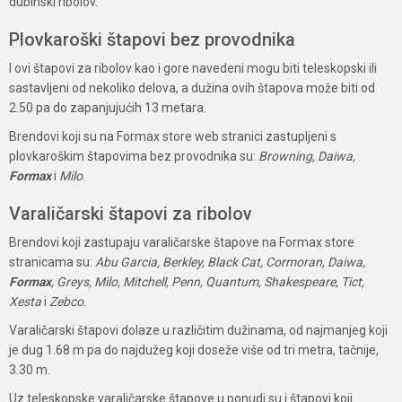
dubinski ribolov.
Plovkaroški štapovi bez provodnika
I ovi štapovi za ribolov kao i gore navedeni mogu biti teleskopski ili
sastavljeni od nekoliko delova, a dužina ovih štapova može biti od
2.50 pa do zapanjujućih 13 metara.
Brendovi koji su na Formax store web stranici zastupljeni s
plovkaroškim štapovima bez provodnika su:
Browning, Daiwa,
Formax
i
Milo
.
Varaličarski štapovi za ribolov
Brendovi koji zastupaju varaličarske štapove na Formax store
stranicama su:
Abu Garcia, Berkley, Black Cat, Cormoran, Daiwa,
Formax
, Greys, Milo, Mitchell, Penn, Quantum, Shakespeare, Tict,
Xesta
i
Zebco
.
Varaličarski štapovi dolaze u različitim dužinama, od najmanjeg koji
je dug 1.68 m pa do najdužeg koji doseže više od tri metra, tačnije,
3.30 m.
Uz teleskopske varaličarske štapove u ponudi su i štapovi koji