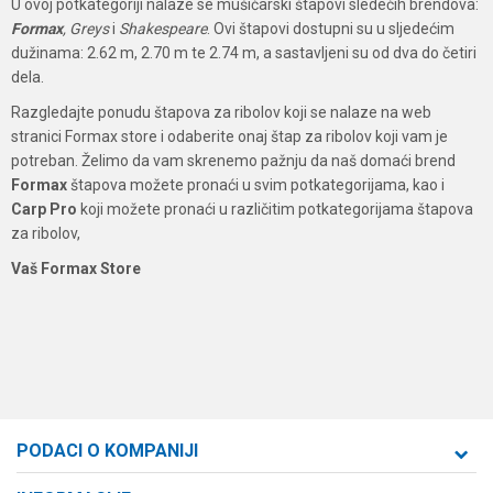
U ovoj potkategoriji nalaze se mušičarski štapovi sledećih brendova:
Formax
, Greys
i
Shakespeare
. Ovi štapovi dostupni su u sljedećim
dužinama: 2.62 m, 2.70 m te 2.74 m, a sastavljeni su od dva do četiri
dela.
Razgledajte ponudu štapova za ribolov koji se nalaze na web
stranici Formax store i odaberite onaj štap za ribolov koji vam je
potreban. Želimo da vam skrenemo pažnju da naš domaći brend
Formax
štapova možete pronaći u svim potkategorijama, kao i
Carp Pro
koji možete pronaći u različitim potkategorijama štapova
za ribolov,
Vaš Formax Store
PODACI O KOMPANIJI
Formaxstore d.o.o