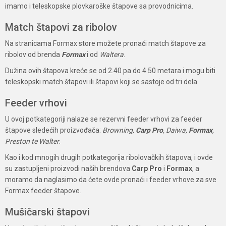
imamo i teleskopske plovkaroške štapove sa provodnicima.
Match štapovi za ribolov
Na stranicama Formax store možete pronaći match štapove za
ribolov od brenda
Formax
i od
Waltera
.
Dužina ovih štapova kreće se od 2.40 pa do 4.50 metara i mogu biti
teleskopski match štapovi ili štapovi koji se sastoje od tri dela.
Feeder vrhovi
U ovoj potkategoriji nalaze se rezervni feeder vrhovi za feeder
štapove sledećih proizvođača:
Browning,
Carp Pro
, Daiwa,
Formax
,
Preston te Walter
.
Kao i kod mnogih drugih potkategorija ribolovačkih štapova, i ovde
su zastupljeni proizvodi naših brendova
Carp Pro
i
Formax
, a
moramo da naglasimo da ćete ovde pronaći i feeder vrhove za sve
Formax feeder štapove.
Mušičarski štapovi