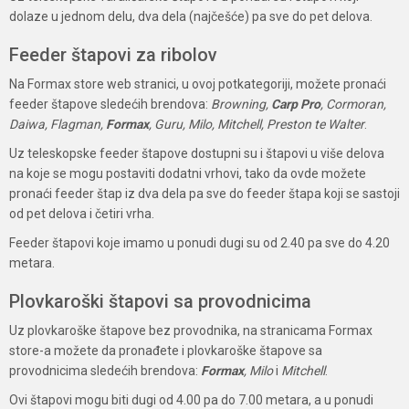
dolaze u jednom delu, dva dela (najčešće) pa sve do pet delova.
Feeder štapovi za ribolov
Na Formax store web stranici, u ovoj potkategoriji, možete pronaći
feeder štapove sledećih brendova:
Browning,
Carp Pro
, Cormoran,
Daiwa, Flagman,
Formax
, Guru, Milo, Mitchell, Preston te Walter
.
Uz teleskopske feeder štapove dostupni su i štapovi u više delova
na koje se mogu postaviti dodatni vrhovi, tako da ovde možete
pronaći feeder štap iz dva dela pa sve do feeder štapa koji se sastoji
od pet delova i četiri vrha.
Feeder štapovi koje imamo u ponudi dugi su od 2.40 pa sve do 4.20
metara.
Plovkaroški štapovi sa provodnicima
Uz plovkaroške štapove bez provodnika, na stranicama Formax
store-a možete da pronađete i plovkaroške štapove sa
provodnicima sledećih brendova:
Formax
, Milo
i
Mitchell
.
Ovi štapovi mogu biti dugi od 4.00 pa do 7.00 metara, a u ponudi