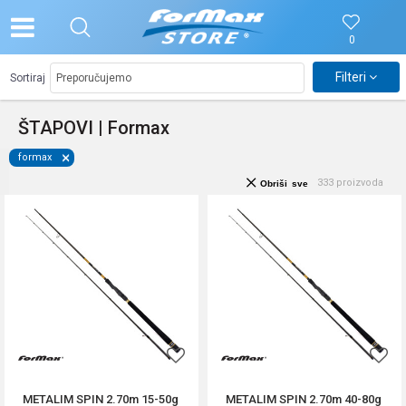
0
Filteri
Sortiraj
ŠTAPOVI | Formax
formax
333
proizvoda
Obriši sve
METALIM SPIN 2.70m 15-50g
METALIM SPIN 2.70m 40-80g