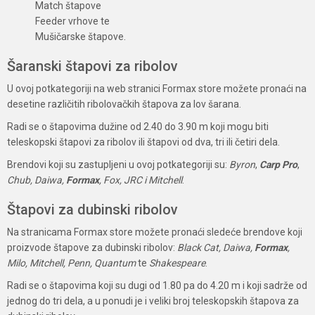
Match štapove
Feeder vrhove te
Mušičarske štapove.
Šaranski štapovi za ribolov
U ovoj potkategoriji na web stranici Formax store možete pronaći na
desetine različitih ribolovačkih štapova za lov šarana.
Radi se o štapovima dužine od 2.40 do 3.90 m koji mogu biti
teleskopski štapovi za ribolov ili štapovi od dva, tri ili četiri dela.
Brendovi koji su zastupljeni u ovoj potkategoriji su:
Byron
,
Carp Pro
,
Chub, Daiwa,
Formax
, Fox, JRC i Mitchell
.
Štapovi za dubinski ribolov
Na stranicama Formax store možete pronaći sledeće brendove koji
proizvode štapove za dubinski ribolov:
Black Cat, Daiwa,
Formax
,
Milo, Mitchell, Penn, Quantum
te
Shakespeare
.
Radi se o štapovima koji su dugi od 1.80 pa do 4.20 m i koji sadrže od
jednog do tri dela, a u ponudi je i veliki broj teleskopskih štapova za