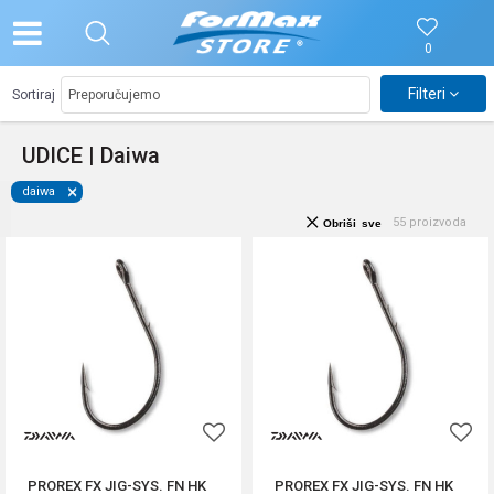
0
Filteri
Sortiraj
UDICE | Daiwa
daiwa
55
proizvoda
Obriši sve
PROREX FX JIG-SYS. FN HK
PROREX FX JIG-SYS. FN HK