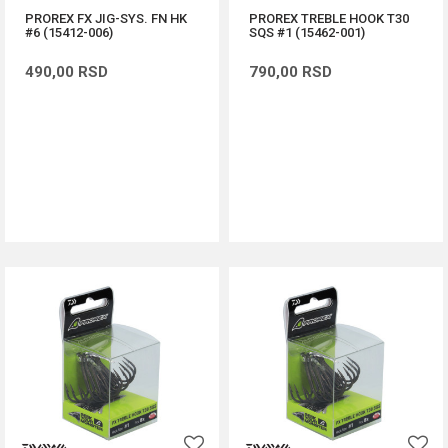
PROREX FX JIG-SYS. FN HK
PROREX TREBLE HOOK T30
#6 (15412-006)
SQS #1 (15462-001)
490,00
RSD
790,00
RSD
DODAJ U KORPU
DODAJ U KORPU