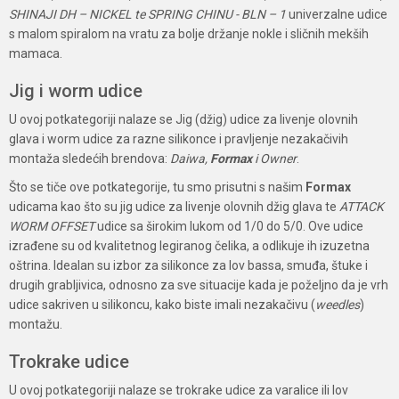
SHINAJI DH – NICKEL te SPRING CHINU - BLN – 1
univerzalne udice
s malom spiralom na vratu za bolje držanje nokle i sličnih mekših
mamaca.
Jig i worm udice
U ovoj potkategoriji nalaze se Jig (džig) udice za livenje olovnih
glava i worm udice za razne silikonce i pravljenje nezakačivih
montaža sledećih brendova:
Daiwa,
Formax
i Owner
.
Što se tiče ove potkategorije, tu smo prisutni s našim
Formax
udicama kao što su jig udice za livenje olovnih džig glava te
ATTACK
WORM OFFSET
udice sa širokim lukom od 1/0 do 5/0. Ove udice
izrađene su od kvalitetnog legiranog čelika, a odlikuje ih izuzetna
oštrina. Idealan su izbor za silikonce za lov bassa, smuđa, štuke i
drugih grabljivica, odnosno za sve situacije kada je poželjno da je vrh
udice sakriven u silikoncu, kako biste imali nezakačivu (
weedles
)
montažu.
Trokrake udice
U ovoj potkategoriji nalaze se trokrake udice za varalice ili lov