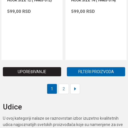
HOOK SIZE 12 (14463-012)
HOOK SIZE 14 (14463-014)
599,00
RSD
599,00
RSD
DODAJ U KORPU
DODAJ U KORPU
UPOREĐIVANJE
FILTERI PROIZVODA
1
2
Udice
U ovoj kategoriji nalaze se raznovrstan izbor izuzetno kvalitetnih
udica najpoznatijih svetskih proizvođača koje su namenjene za sve