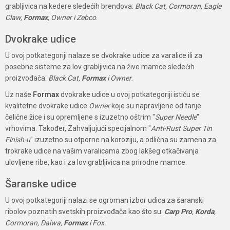
grabljivica na kedere sledećih brendova:
Black Cat, Cormoran, Eagle
Claw,
Formax
, Owner i Zebco
.
Dvokrake udice
U ovoj potkategoriji nalaze se dvokrake udice za varalice ili za
posebne sisteme za lov grabljivica na žive mamce sledećih
proizvođača:
Black Cat,
Formax
i Owner
.
Uz naše
Formax
dvokrake udice u ovoj potkategoriji ističu se
kvalitetne dvokrake udice
Owner
koje su napravljene od tanje
čelične žice i su opremljene s izuzetno oštrim "
Super Needle
"
vrhovima. Također, Zahvaljujući specijalnom "
Anti-Rust Super Tin
Finish-u
" izuzetno su otporne na koroziju, a odlična su zamena za
trokrake udice na vašim varalicama zbog lakšeg otkačivanja
ulovljene ribe, kao i za lov grabljivica na prirodne mamce.
Šaranske udice
U ovoj potkategoriji nalazi se ogroman izbor udica za šaranski
ribolov poznatih svetskih proizvođača kao što su:
Carp Pro
,
Korda
,
Cormoran, Daiwa,
Formax
i Fox.