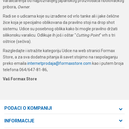
varaličarenja od najpoznatijeg japanskog proizvođača ribolovačkog
pribora,
Owner
.
Radi se o udicama koje su izrađene od vrlo tanke ali i jake čelične
žice koja je specijalno oblikovana da pravilno stoji na drop shot
sistemu. Udice su posebnog oblika kako bi mogle pravilno držati
silikonsku varalicu. Odlikuje ih još i oštar "
Cutting Point
" vrh s tri
oštrice (sečiva).
Razgledajte i istražite kategoriju Udice na web stranici Formax
Store, a za sva dodatna pitanja ili savet stojimo na raspolaganju
preko emaila
internetprodaja@formaxstore.com
kao i putem broja
telefona 064/647-81-86,
Vaš Formax Store
PODACI O KOMPANIJI
Formaxstore d.o.o
INFORMACIJE