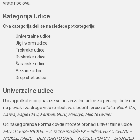
vrste ribolova.
Kategorija Udice
Ova kategorija deli se na sledeće potkategorije:
Univerzalne udice
Jig i worm udice
Trokrake udice
Dvokrake udice
Šaranske udice
Vezane udice
Drop shot udice
Univerzalne udice
U ovoj potkategoriji nalaze se univerzalne udice za pecanje bele ribe
na plovak i za druge vidove ribolova sledećih proizvođača:
Black Cat,
Daiwa, Eagle Claw,
Formax
, Guru, Hakuyo, Milo te Owner
.
Od našeg brenda
Formax
ovde možete pronaći univerzalne udice
FAUCTLESS - NICKEL – 2, razne modele FX – udica, HEAD CHINU –
NICKEL, KAIZU – BLN, KANTO SURE – NICKEL, ROACH – BRONZED,