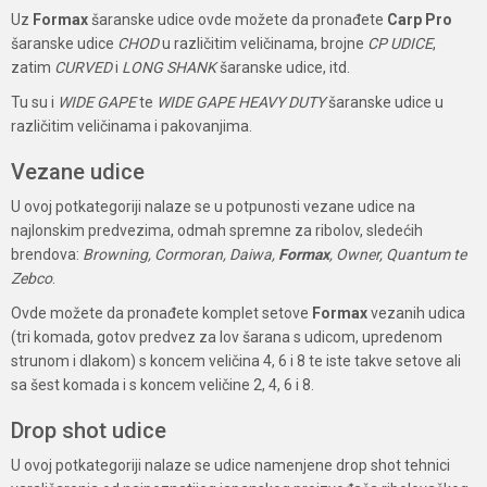
Uz
Formax
šaranske udice ovde možete da pronađete
Carp Pro
šaranske udice
CHOD
u različitim veličinama, brojne
CP UDICE
,
zatim
CURVED
i
LONG SHANK
šaranske udice, itd.
Tu su i
WIDE GAPE
te
WIDE GAPE HEAVY DUTY
šaranske udice u
različitim veličinama i pakovanjima.
Vezane udice
U ovoj potkategoriji nalaze se u potpunosti vezane udice na
najlonskim predvezima, odmah spremne za ribolov, sledećih
brendova:
Browning, Cormoran, Daiwa,
Formax
, Owner, Quantum te
Zebco
.
Ovde možete da pronađete komplet setove
Formax
vezanih udica
(tri komada, gotov predvez za lov šarana s udicom, upredenom
strunom i dlakom) s koncem veličina 4, 6 i 8 te iste takve setove ali
sa šest komada i s koncem veličine 2, 4, 6 i 8.
Drop shot udice
U ovoj potkategoriji nalaze se udice namenjene drop shot tehnici