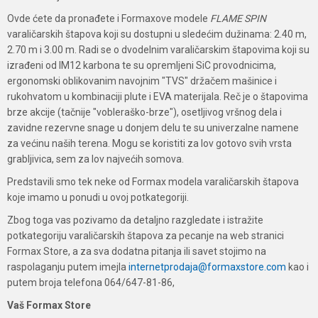
Ovde ćete da pronađete i Formaxove modele
FLAME SPIN
varaličarskih štapova koji su dostupni u sledećim dužinama: 2.40 m,
2.70 m i 3.00 m. Radi se o dvodelnim varaličarskim štapovima koji su
izrađeni od IM12 karbona te su opremljeni SiC provodnicima,
ergonomski oblikovanim navojnim "TVS" držačem mašinice i
rukohvatom u kombinaciji plute i EVA materijala. Reč je o štapovima
brze akcije (tačnije "vobleraško-brze"), osetljivog vršnog dela i
zavidne rezervne snage u donjem delu te su univerzalne namene
za većinu naših terena. Mogu se koristiti za lov gotovo svih vrsta
grabljivica, sem za lov najvećih somova.
Predstavili smo tek neke od Formax modela varaličarskih štapova
koje imamo u ponudi u ovoj potkategoriji.
Zbog toga vas pozivamo da detaljno razgledate i istražite
potkategoriju varaličarskih štapova za pecanje na web stranici
Formax Store, a za sva dodatna pitanja ili savet stojimo na
raspolaganju putem imejla
internetprodaja@formaxstore.com
kao i
putem broja telefona 064/647-81-86,
Vaš Formax Store