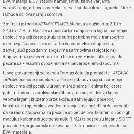
EVA materijala. Ovi štapovi namenjeni su za sve varijante
varaličarenja, od lova pastrmke, klena, bandara ili bassa, preko štuke
i smuđa do lova manjih somova.
Zatim, tu je i serija
ATTACK TRAVEL
štapova u dužinama: 2.10 m,
2.40 m i 2.70 m. Radi se o ribolovačkim štapovima koji su namenjeni
ribolovcima koji često putuju te su im potrebne male transportne
dimenzije štapova. Iako se radi o četverodelnim štapovima,
zahvaljujući pouzdanim spojevima sa trnovima (spigot joint),
štapovi imaju izvanrednu akciju tako da ćete imati utisak kao da
pecate sa klasičnim dvodelnim a ne četverodelnim štapovima.
U ovoj potkategoriji od brenda Formax ćete da pronađete i
ATTACK
URBAN
, posebne modele varaličarskih štapova koji su namenjeni
ribolovcima koji pecaju u urbanim sredinama ili onima koji često
putuju. Radi se o varaličarskim štapovima od pet delova koji su
veoma lagani i izuzetno brze akcije, a zahvaljujući posebnoj
konstrukciji i specijalno izvedenim spojevima, nećete ni da primetite
da se radi o štapovima za pecanje od pet delova. Izrađeni su od high
modulus karbona druge generacije (HM2) te poseduju lagane SiC "F"
provodnike, ergonomski oblikovane držač mašinice i rukohvate od
EVA materijala.