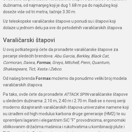
dužinama, od najmanjeg koji je dug 1.68 m pa do najdužeg koji
doseže više od tri metra, tačnije 3.30 m.
Uz teleskopske varaličarske štapove u ponudi su i štapovi koji
dolaze u jednom delu pa sve do petodelnih varaličarskih štapova.
Varaličarski štapovi
U ovoj potkategoriji ćete da pronađete varaličarske štapove za
pecanje sledećih brendova:
Abu Garcia, Berkley, Black Cat,
Cormoran, Daiwa,
Formax
, Greys, Mitchell, Penn, Quantum,
Shakespeare, Tict, Xesta i Zebco
.
Od našeg brenda
Formax
možemo da ponudimo veliki broj modela
varaličarskih štapova.
Pa tako, ovde ćete da pronađete
ATTACK SPIN
varaličarske štapove
u sledećim dužinama: 2.10 m, 2.40 m i 2.70 m. Radi se o novoj seriji
moderno dizajniranih varaličarskih štapova univerzalne namene koji
su izrađeni od high modulus karbona druge generacije (HM2) te su
opremljeni laganim i elegantnim SiC "F" provodnicima, ergonomski
oblikovanim držačima mašinica i rukohvatima u kombinaciji plute i