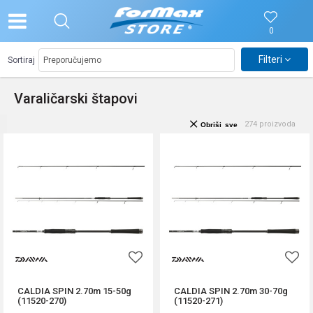
0
Filteri
Sortiraj
Varaličarski štapovi
274
proizvoda
Obriši sve
CALDIA SPIN 2.70m 15-50g
CALDIA SPIN 2.70m 30-70g
(11520-270)
(11520-271)