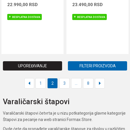
22.990,00
RSD
23.490,00
RSD
BESPLATNA DOSTAVA
BESPLATNA DOSTAVA
DODAJ U KORPU
DODAJ U KORPU
UPOREĐIVANJE
FILTERI PROIZVODA
1
2
3
...
8
Varaličarski štapovi
Varaličarski štapovi četvrta je u nizu potkategorija glavne kategorije
Štapovi za pecanje na web stranici Formax Store.
Ovde ćete da pronađete varaličarske štapove za ribolov u različitim