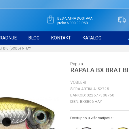
BESPLATNA DOSTAVA
preko 6.990,00 RSD
RADNJE
BLOG
KONTAKT
KATALOG
T BIG (BXBB) 6 HAY
Rapala
RAPALA BX BRAT BI
VOBLERI
ŠIFRA ARTIKLA:
52725
BARKOD:
022677308760
ISBN:
BXBB06 HAY
Dostupno u više varijacija: