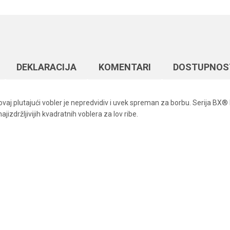
DEKLARACIJA
KOMENTARI
DOSTUPNOS
ovaj plutajući vobler je nepredvidiv i uvek spreman za borbu. Serija BX®
jizdržljivijih kvadratnih voblera za lov ribe.