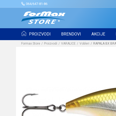
064/647-81-86
PROIZVODI
BRENDOVI
AKCIJE
Formax Store
Proizvodi
VARALICE
Vobleri
RAPALA BX BRA