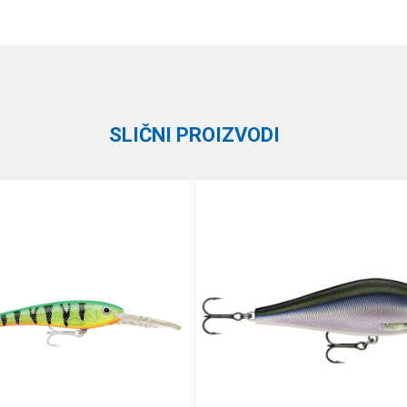
Vrednost
Email
Vobleri
Rapala
1.9 - 2.4 m
SLIČNI PROIZVODI
7 cm
21 g
Plivajuća
e koliko je 9 - 4 :