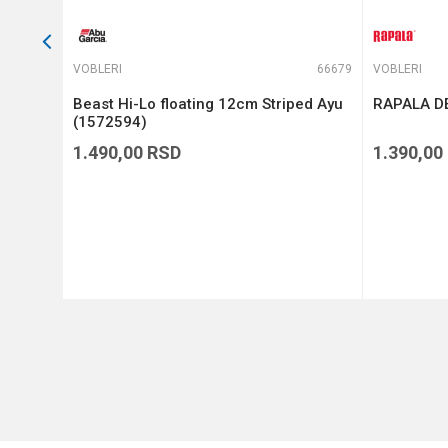
64879
VOBLERI
66679
VOBLERI
Beast Hi-Lo floating 12cm Striped Ayu
RAPALA DE
(1572594)
1.490,00
RSD
1.390,00
DODAJ U KORPU