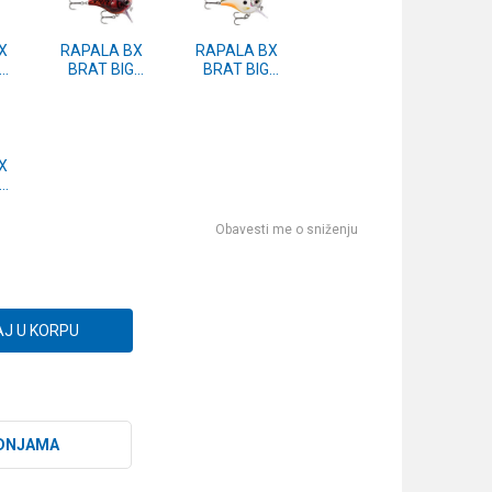
X
RAPALA BX
RAPALA BX
BRAT BIG
BRAT BIG
AY
(BXBB) 6 DEL
(BXBB) 6 CUP
X
OC
Obavesti me o sniženju
J U KORPU
DNJAMA