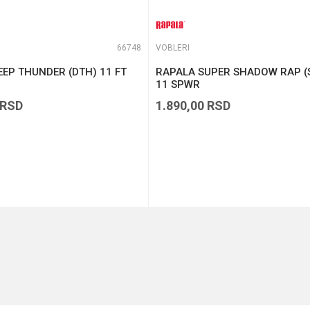
66748
VOBLERI
EP THUNDER (DTH) 11 FT
RAPALA SUPER SHADOW RAP (
11 SPWR
RSD
1.890,00
RSD
DODAJ U KORPU
DODAJ U KORPU