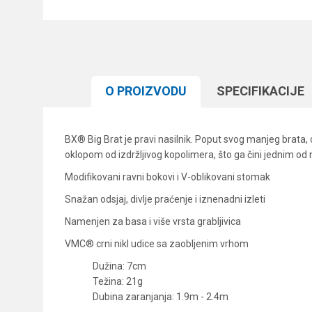
O PROIZVODU
SPECIFIKACIJЕ
BX® Big Brat je pravi nasilnik. Poput svog manjeg brata, 
oklopom od izdržljivog kopolimera, što ga čini jednim od na
Modifikovani ravni bokovi i V-oblikovani stomak
Snažan odsjaj, divlje praćenje i iznenadni izleti
Namenjen za basa i više vrsta grabljivica
VMC® crni nikl udice sa zaobljenim vrhom
Dužina: 7cm
Težina: 21g
Dubina zaranjanja: 1.9m - 2.4m