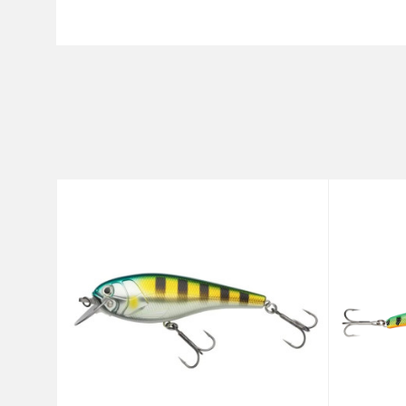
Karakteristika
Ime/Nadimak
Kategorija
Brend
Poruka
Dubina zaranjanja
Dužina
Težina
Tip
Anti-spam zaštita - izračunajt
POŠALJI