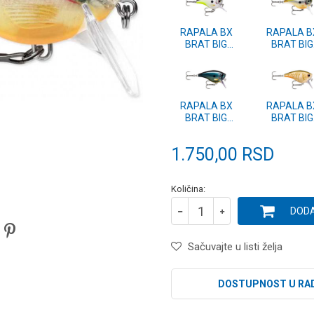
RAPALA BX
RAPALA B
BRAT BIG
BRAT BIG
(BXBB) 6 HDG
(BXBB) 6 H
RAPALA BX
RAPALA B
BRAT BIG
BRAT BIG
(BXBB) 6 CBN
(BXBB) 6 B
1.750,00
RSD
Količina:
DODA
Sačuvajte u listi želja
DOSTUPNOST U RA