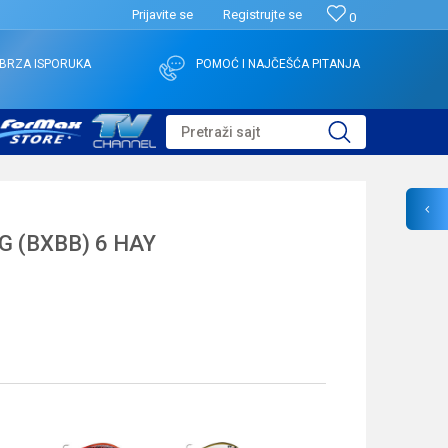
Prijavite se
Registrujte se
0
BRZA ISPORUKA
POMOĆ I NAJČEŠĆA PITANJA
Pretraži sajt
G (BXBB) 6 HAY