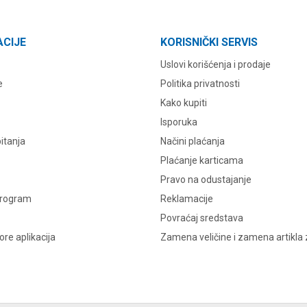
ACIJE
KORISNIČKI SERVIS
Uslovi korišćenja i prodaje
e
Politika privatnosti
Kako kupiti
Isporuka
itanja
Načini plaćanja
Plaćanje karticama
Pravo na odustajanje
program
Reklamacije
Povraćaj sredstava
re aplikacija
Zamena veličine i zamena artikla 