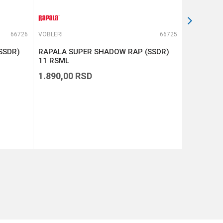
66726
VOBLERI
66725
VOBLERI
SSDR)
RAPALA SUPER SHADOW RAP (SSDR)
RAPALA D
11 RSML
1.890,00
RSD
1.390,00
DODAJ U KORPU