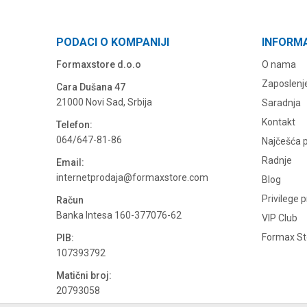
PODACI O KOMPANIJI
INFORM
Formaxstore d.o.o
O nama
Zaposlenj
Cara Dušana 47
21000 Novi Sad, Srbija
Saradnja
Kontakt
Telefon:
064/647-81-86
Najčešća p
Radnje
Email:
internetprodaja@formaxstore.com
Blog
Privilege 
Račun
Banka Intesa 160-377076-62
VIP Club
Formax Sto
PIB:
107393792
Matični broj:
20793058