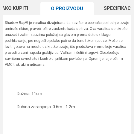
KAKO KUPITI
SPECIFIKACI
O PROIZVODU
Shadow Rap® je varalica dizajnirana da savršeno oponaša poslednje trzaje
umiruće ribice, praveći oštre zaokrete kada se trza. Ova varalica se okreće
unazad i zatim zauzima položaj sa glavom prema dole uz blago
podrhtavanje, pre nego što polako počne da tone tokom pauze. Može se
loviti gotovo na mestu uz kratke trzaje, što produžava vreme koje varalica
provodi u zoni napada grabljivica. Volfram i čelični tegovi: Obezbeđuju
savršenu ravnotežu i kontrolu prilikom povlačenja. Opremljena je oštrim
VMC trokrakim udicama.
Dužina: 11cm
Dubina zaranjanja: 0.6m - 1.2m
Karakteristika
Vrednost
Ime/Nadimak