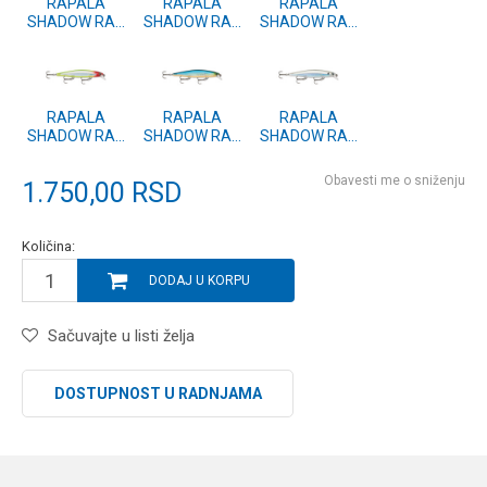
RAPALA
RAPALA
RAPALA
SHADOW RAP
SHADOW RAP
SHADOW RAP
(SDR) 11 HLW
(SDR) 11 GHSH
(SDR) 11 FT
RAPALA
RAPALA
RAPALA
SHADOW RAP
SHADOW RAP
SHADOW RAP
(SDR) 11 CLN
(SDR) 11 BGH
(SDR) 11 AS
Obavesti me o sniženju
1.750,00
RSD
Količina:
DODAJ U KORPU
Sačuvajte u listi želja
DOSTUPNOST U RADNJAMA