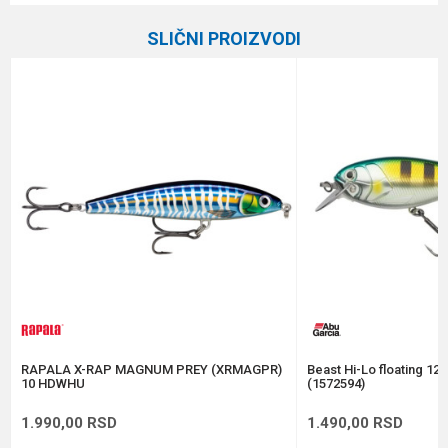
Kategorija
Vobleri
SLIČNI PROIZVODI
Brend
Rapala
Email
Dubina zaranjanja
0.6 - 1.2 m
Dužina
11 cm
Poruka
Težina
13 g
Tip
Slow Sinking
Anti-spam zaštita - izračunajte koliko je 9 - 4 :
POŠALJI
RAPALA X-RAP MAGNUM PREY (XRMAGPR)
Beast Hi-Lo floating 12
10 HDWHU
(1572594)
1.990,00
RSD
1.490,00
RSD