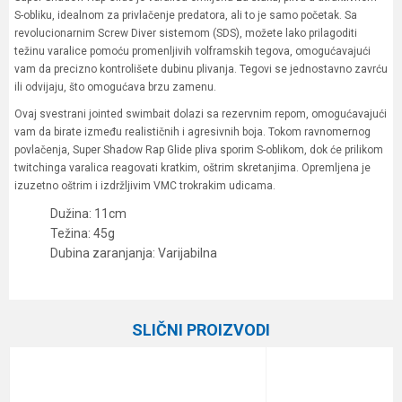
S-obliku, idealnom za privlačenje predatora, ali to je samo početak. Sa
revolucionarnim Screw Diver sistemom (SDS), možete lako prilagoditi
težinu varalice pomoću promenljivih volframskih tegova, omogućavajući
vam da precizno kontrolišete dubinu plivanja. Tegovi se jednostavno zavrću
ili odvijaju, što omogućava brzu zamenu.
Ovaj svestrani jointed swimbait dolazi sa rezervnim repom, omogućavajući
vam da birate između realističnih i agresivnih boja. Tokom ravnomernog
povlačenja, Super Shadow Rap Glide pliva sporim S-oblikom, dok će prilikom
twitchinga varalica reagovati kratkim, oštrim skretanjima. Opremljena je
izuzetno oštrim i izdržljivim VMC trokrakim udicama.
Dužina: 11cm
Težina: 45g
Dubina zaranjanja: Varijabilna
Karakteristika
Vrednost
Ime/Nadimak
Kategorija
Vobleri
SLIČNI PROIZVODI
Brend
Rapala
Email