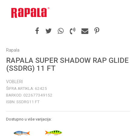
Rapala
RAPALA SUPER SHADOW RAP GLIDE
(SSDRG) 11 FT
VOBLERI
ŠIFRA ARTIKLA:
62425
BARKOD:
022677349152
ISBN:
SSDRG11 FT
Dostupno u više varijacija: