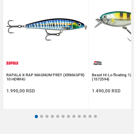
Poruka
Anti-spam zaštita - izračunajte koliko je 9 - 4 :
POŠALJI
RAPALA X-RAP MAGNUM PREY (XRMAGPR)
Beast Hi-Lo floating 12
10 HDWHU
(1572594)
1.990,00
RSD
1.490,00
RSD
1
2
3
4
5
6
7
8
9
10
11
12