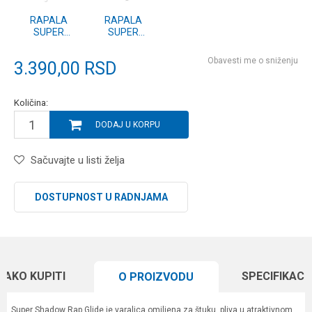
RAPALA
RAPALA
SUPER
SUPER
SHADOW RAP
SHADOW RAP
GLIDE (SSDRG)
GLIDE (SSDRG)
Obavesti me o sniženju
3.390,00
RSD
11 BGH
11 FT
Količina:
DODAJ U KORPU
Sačuvajte u listi želja
DOSTUPNOST U RADNJAMA
KAKO KUPITI
SPECIFIKACI
O PROIZVODU
Super Shadow Rap Glide je varalica omiljena za štuku, pliva u atraktivnom