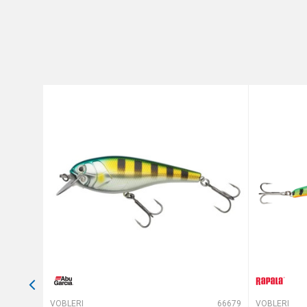
Brend
Poruka
Anti-spam zaštita - izračunaj
POŠALJI
64879
VOBLERI
66679
VOBLERI