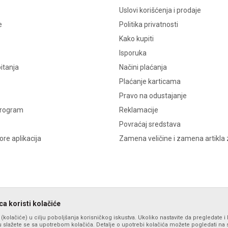
Uslovi korišćenja i prodaje
e
Politika privatnosti
Kako kupiti
Isporuka
itanja
Načini plaćanja
Plaćanje karticama
Pravo na odustajanje
program
Reklamacije
Povraćaj sredstava
re aplikacija
Zamena veličine i zamena artikla 
a koristi kolačiće
s (kolačiće) u cilju poboljšanja korisničkog iskustva. Ukoliko nastavite da pregledate i 
 slažete se sa upotrebom kolačića. Detalje o upotrebi kolačića možete pogledati na st