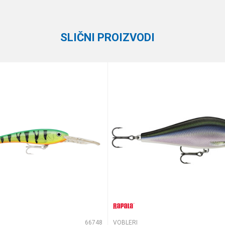
Rapala
SLIČNI PROIZVODI
te koliko je 2 + 3 :
66748
VOBLERI