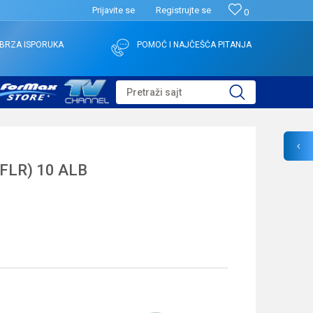
Prijavite se
Registrujte se
0
BRZA ISPORUKA
POMOĆ I NAJČEŠĆA PITANJA
Pretraži sajt
FLR) 10 ALB