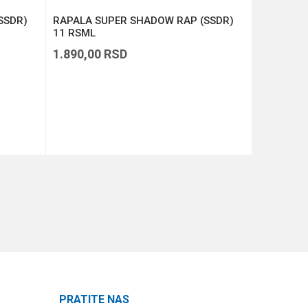
SSDR)
RAPALA SUPER SHADOW RAP (SSDR)
RAPALA D
11 RSML
1.890,00
RSD
1.390,00
DODAJ U KORPU
PRATITE NAS