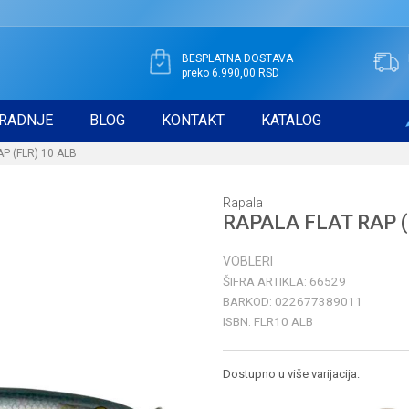
BESPLATNA DOSTAVA
preko 6.990,00 RSD
RADNJE
BLOG
KONTAKT
KATALOG
P (FLR) 10 ALB
Rapala
RAPALA FLAT RAP (
VOBLERI
ŠIFRA ARTIKLA:
66529
BARKOD:
022677389011
ISBN:
FLR10 ALB
Dostupno u više varijacija: