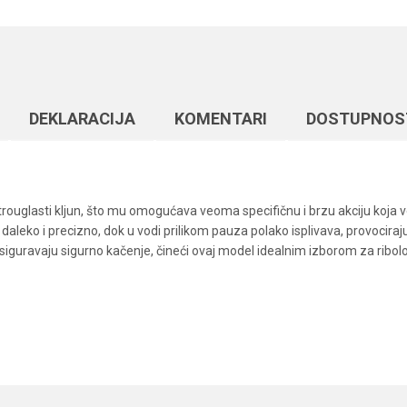
DEKLARACIJA
KOMENTARI
DOSTUPNOS
trouglasti kljun, što mu omogućava veoma specifičnu i brzu akciju koja ve
aleko i precizno, dok u vodi prilikom pauza polako isplivava, provociraj
osiguravaju sigurno kačenje, čineći ovaj model idealnim izborom za ribol
Vrednost
Email
Vobleri