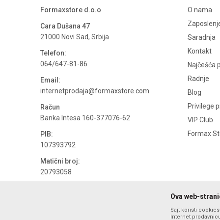
Formaxstore d.o.o
O nama
Zaposlenj
Cara Dušana 47
21000 Novi Sad, Srbija
Saradnja
Kontakt
Telefon:
064/647-81-86
Najčešća p
Radnje
Email:
internetprodaja@formaxstore.com
Blog
Privilege 
Račun
Banka Intesa 160-377076-62
VIP Club
Formax Sto
PIB:
107393792
Matični broj:
20793058
PDV broj
Ova web-stranic
694500884
Sajt koristi cookie
Internet prodavnicu