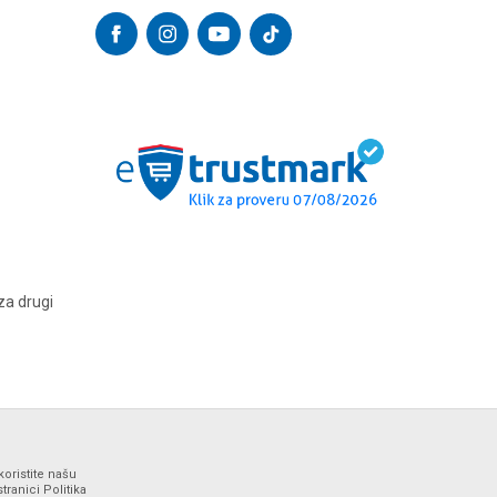
za drugi
koristite našu
ranici Politika