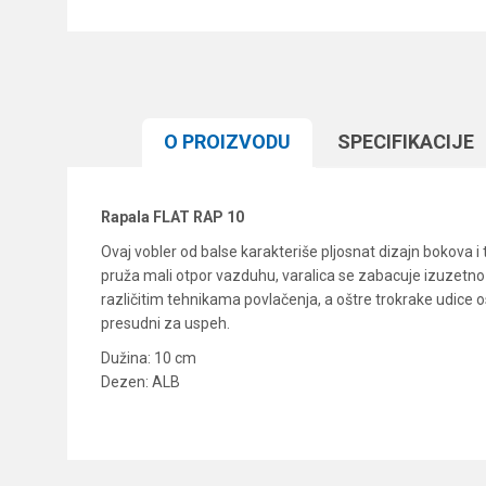
O PROIZVODU
SPECIFIKACIJЕ
Rapala FLAT RAP 10
Ovaj vobler od balse karakteriše pljosnat dizajn bokova i 
pruža mali otpor vazduhu, varalica se zabacuje izuzetno d
različitim tehnikama povlačenja, a oštre trokrake udice 
presudni za uspeh.
Dužina: 10 cm
Dezen: ALB
Karakteristika
Ime/Nadimak
Kategorija