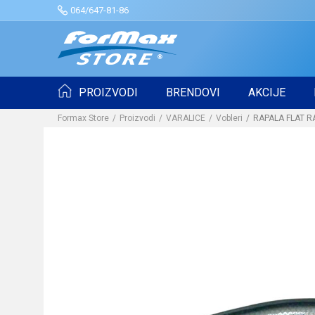
064/647-81-86
PROIZVODI
BRENDOVI
AKCIJE
Formax Store
Proizvodi
VARALICE
Vobleri
RAPALA FLAT RA