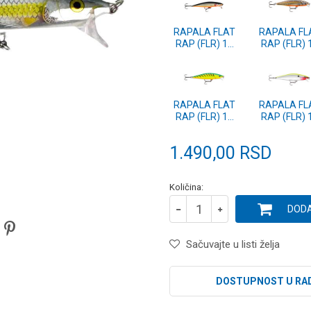
RAPALA FLAT
RAPALA FL
RAP (FLR) 10
RAP (FLR) 
SSH
SLG
RAPALA FLAT
RAPALA FL
RAP (FLR) 10
RAP (FLR) 
FT
CLN
1.490,00
RSD
Količina:
DODA
Sačuvajte u listi želja
DOSTUPNOST U RA