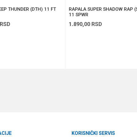
EP THUNDER (DTH) 11 FT
RAPALA SUPER SHADOW RAP (
11 SPWR
RSD
1.890,00
RSD
DODAJ U KORPU
DODAJ U KORPU
ACIJE
KORISNIČKI SERVIS