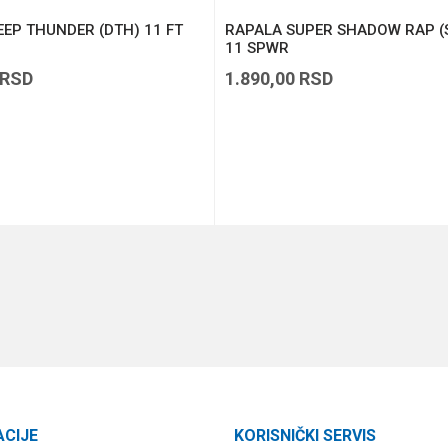
EP THUNDER (DTH) 11 FT
RAPALA SUPER SHADOW RAP (
11 SPWR
RSD
1.890,00
RSD
DODAJ U KORPU
DODAJ U KORPU
ACIJE
KORISNIČKI SERVIS