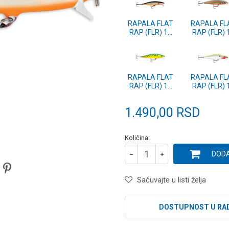
RAPALA FLAT
RAPALA FL
RAP (FLR) 10
RAP (FLR) 
SSH
SLG
RAPALA FLAT
RAPALA FL
RAP (FLR) 10
RAP (FLR) 
FT
CLN
1.490,00
RSD
Količina:
DODA
Sačuvajte u listi želja
DOSTUPNOST U RA