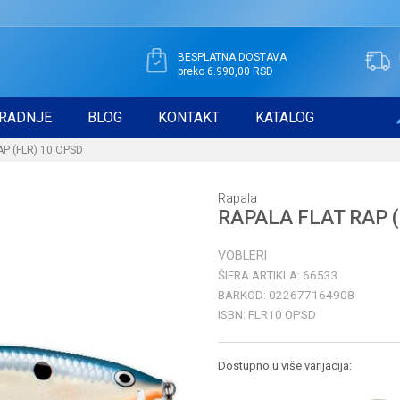
BESPLATNA DOSTAVA
preko 6.990,00 RSD
RADNJE
BLOG
KONTAKT
KATALOG
P (FLR) 10 OPSD
Rapala
RAPALA FLAT RAP (
VOBLERI
ŠIFRA ARTIKLA:
66533
BARKOD:
022677164908
ISBN:
FLR10 OPSD
Dostupno u više varijacija: