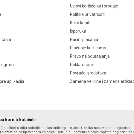
Uslovi korišćenja i prodaje
e
Politika privatnosti
Kako kupiti
Isporuka
itanja
Načini plaćanja
Plaćanje karticama
Pravo na odustajanje
program
Reklamacije
Povraćaj sredstava
re aplikacija
Zamena veličine i zamena artikla 
a koristi kolačiće
s (kolačiće) u cilju poboljšanja korisničkog iskustva. Ukoliko nastavite da pregledate i 
 slažete se sa upotrebom kolačića. Detalje o upotrebi kolačića možete pogledati na st