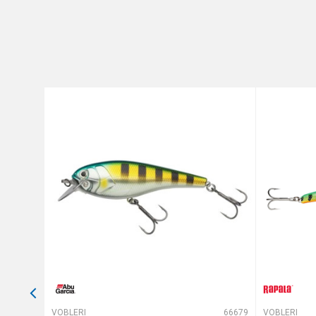
Brend
Poruka
Anti-spam zaštita - izračunajt
POŠALJI
64879
VOBLERI
66679
VOBLERI