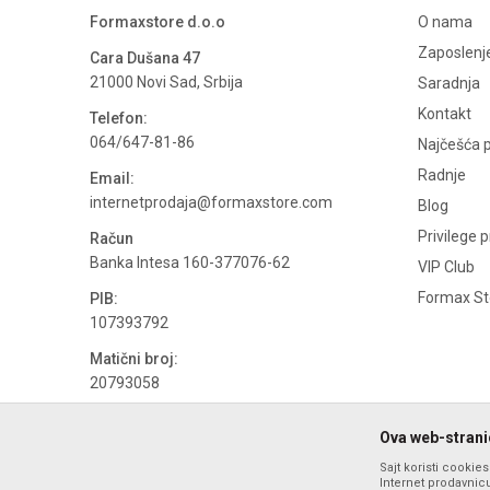
Formaxstore d.o.o
O nama
Zaposlenj
Cara Dušana 47
21000 Novi Sad, Srbija
Saradnja
Kontakt
Telefon:
064/647-81-86
Najčešća p
Radnje
Email:
internetprodaja@formaxstore.com
Blog
Privilege 
Račun
Banka Intesa 160-377076-62
VIP Club
Formax Sto
PIB:
107393792
Matični broj:
20793058
PDV broj
Ova web-stranic
694500884
Sajt koristi cookie
Internet prodavnicu