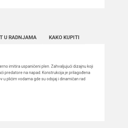
T U RADNJAMA
KAKO KUPITI
rno imitira uspaničeni plen. Zahvaljujući dizajnu koji
ući predatore na napad. Konstrukcija je prilagođena
ov u plićim vodama gde su odsjaj i dinamičan rad