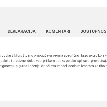
DEKLARACIJA
KOMENTARI
DOSTUPNOS
trouglasti kljun, što mu omogućava veoma specifičnu i brzu akciju koja ve
aleko i precizno, dok u vodi prilikom pauza polako isplivava, provociraj
osiguravaju sigurno kačenje, čineći ovaj model idealnim izborom za ribol
Vrednost
Email
Vobleri