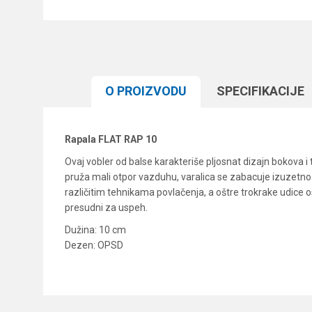
O PROIZVODU
SPECIFIKACIJЕ
Rapala FLAT RAP 10
Ovaj vobler od balse karakteriše pljosnat dizajn bokova i 
pruža mali otpor vazduhu, varalica se zabacuje izuzetno d
različitim tehnikama povlačenja, a oštre trokrake udice 
presudni za uspeh.
Dužina: 10 cm
Dezen: OPSD
Karakteristika
Ime/Nadimak
Kategorija