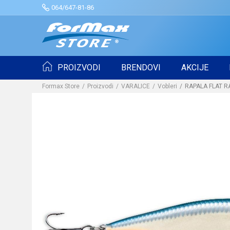
064/647-81-86
PROIZVODI
BRENDOVI
AKCIJE
Formax Store
Proizvodi
VARALICE
Vobleri
RAPALA FLAT RA