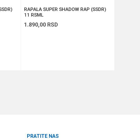
SSDR)
RAPALA SUPER SHADOW RAP (SSDR)
RAPALA D
11 RSML
1.890,00
RSD
1.390,00
DODAJ U KORPU
PRATITE NAS