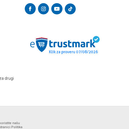
za drugi
koristite našu
ranici Politika