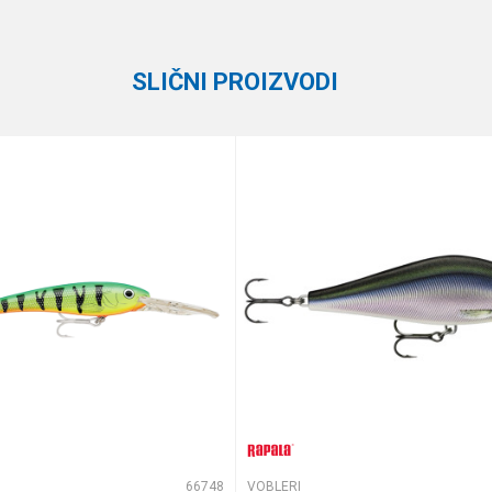
Rapala
SLIČNI PROIZVODI
e koliko je 9 - 4 :
66748
VOBLERI