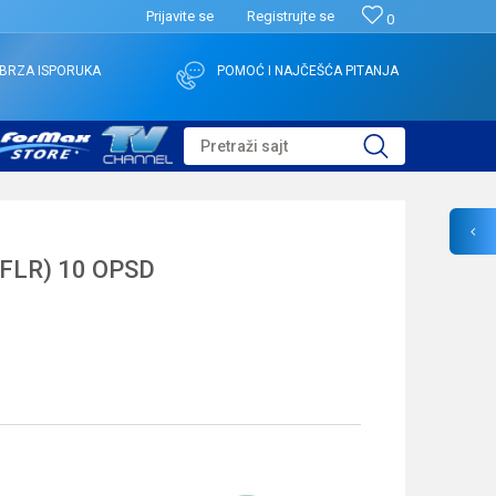
Prijavite se
Registrujte se
0
BRZA ISPORUKA
POMOĆ I NAJČEŠĆA PITANJA
Pretraži sajt
FLR) 10 OPSD