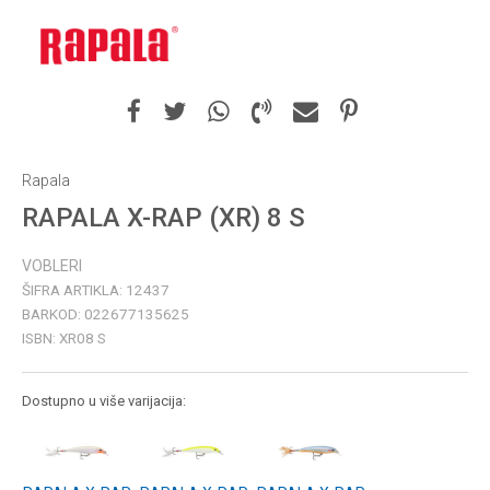
Rapala
RAPALA X-RAP (XR) 8 S
VOBLERI
ŠIFRA ARTIKLA:
12437
BARKOD:
022677135625
ISBN:
XR08 S
Dostupno u više varijacija: