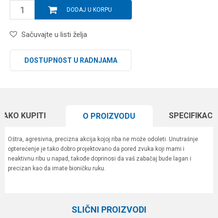
DODAJ U KORPU
Sačuvajte u listi želja
DOSTUPNOST U RADNJAMA
KAKO KUPITI
SPECIFIKACI
O PROIZVODU
Oštra, agresivna, precizna akcija kojoj riba ne može odoleti. Unutrašnje
opterećenje je tako dobro projektovano da pored zvuka koji mami i
neaktivnu ribu u napad, takođe doprinosi da vaš zabačaj bude lagan i
precizan kao da imate bioničku ruku.
Karakteristika
Vrednost
Ime/Nadimak
Kategorija
Vobleri
SLIČNI PROIZVODI