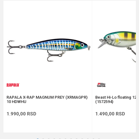
Brend
Rapala
Email
Dubina zaranjanja
0.9 - 1.5 m
Dužina
8 cm
Poruka
Težina
7 g
Tip
Suspending
Anti-spam zaštita - izračunajte koliko je 9 - 4 :
POŠALJI
RAPALA X-RAP MAGNUM PREY (XRMAGPR)
Beast Hi-Lo floating 12
10 HDWHU
(1572594)
1.990,00
RSD
1.490,00
RSD