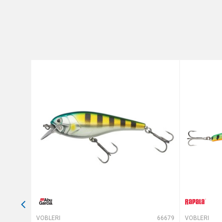
Brend
Poruka
Dubina zaranjanja
Dužina
Težina
Tip
Anti-spam zaštita - izračunaj
POŠALJI
64879
VOBLERI
66679
VOBLERI