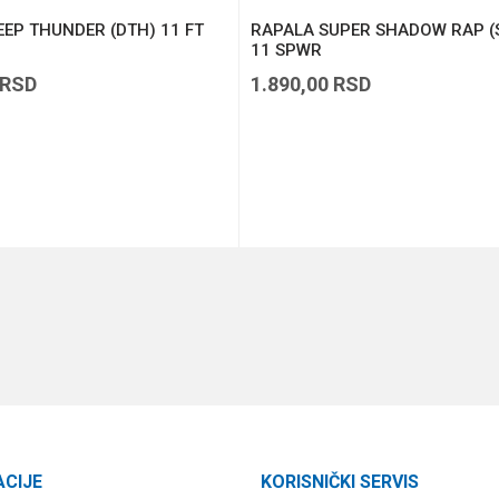
EP THUNDER (DTH) 11 FT
RAPALA SUPER SHADOW RAP (
11 SPWR
RSD
1.890,00
RSD
DODAJ U KORPU
DODAJ U KORPU
ACIJE
KORISNIČKI SERVIS