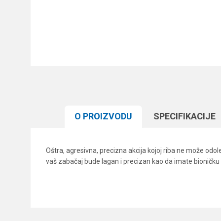
O PROIZVODU
SPECIFIKACIJЕ
Oštra, agresivna, precizna akcija kojoj riba ne može odo
vaš zabačaj bude lagan i precizan kao da imate bioničku 
Karakteristika
Ime/Nadimak
Kategorija