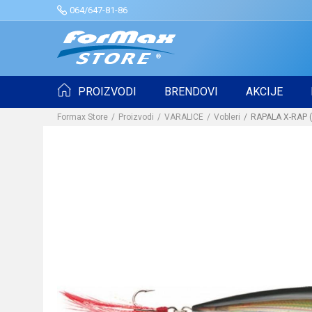
064/647-81-86
PROIZVODI
BRENDOVI
AKCIJE
Formax Store
Proizvodi
VARALICE
Vobleri
RAPALA X-RAP (