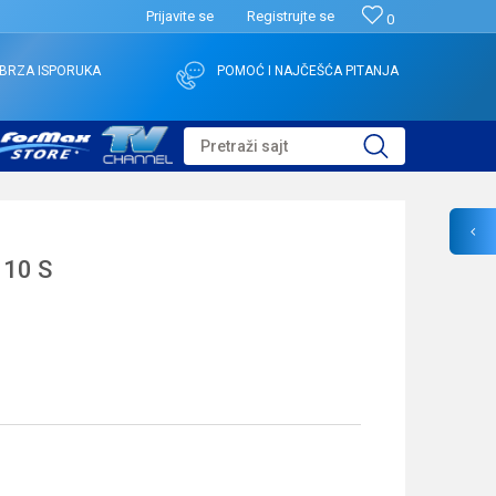
Prijavite se
Registrujte se
0
BRZA ISPORUKA
POMOĆ I NAJČEŠĆA PITANJA
Pretraži sajt
 10 S