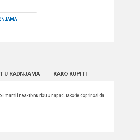
DNJAMA
T U RADNJAMA
KAKO KUPITI
oji mami i neaktivnu ribu u napad, takođe doprinosi da