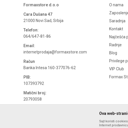
Formaxstore d.o.o
O nama
Zaposlenj
Cara Dušana 47
21000 Novi Sad, Srbija
Saradnja
Kontakt
Telefon:
064/647-81-86
Najčešća p
Radnje
Email:
internetprodaja@formaxstore.com
Blog
Privilege 
Račun
Banka Intesa 160-377076-62
VIP Club
Formax Sto
PIB:
107393792
Matični broj:
20793058
PDV broj
Ova web-stranic
694500884
Sajt koristi cookie
Internet prodavnicu