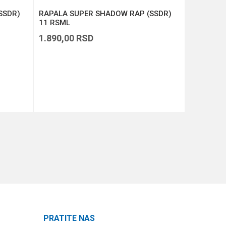
SSDR)
RAPALA SUPER SHADOW RAP (SSDR)
RAPALA D
11 RSML
1.890,00
RSD
1.390,00
DODAJ U KORPU
PRATITE NAS