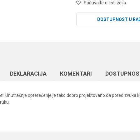
Sačuvajte u listi želja
DOSTUPNOST U RA
DEKLARACIJA
KOMENTARI
DOSTUPNOS
leti. Unutrašnje opterećenje je tako dobro projektovano da pored zvuka k
ruku.
Vrednost
Email
Vobleri