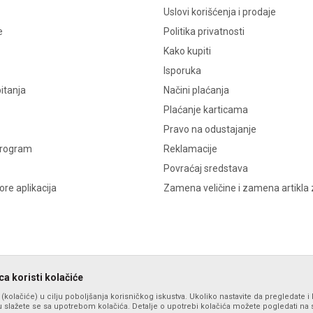
Uslovi korišćenja i prodaje
e
Politika privatnosti
Kako kupiti
Isporuka
itanja
Načini plaćanja
Plaćanje karticama
Pravo na odustajanje
program
Reklamacije
Povraćaj sredstava
re aplikacija
Zamena veličine i zamena artikla 
a koristi kolačiće
s (kolačiće) u cilju poboljšanja korisničkog iskustva. Ukoliko nastavite da pregledate i 
 slažete se sa upotrebom kolačića. Detalje o upotrebi kolačića možete pogledati na st