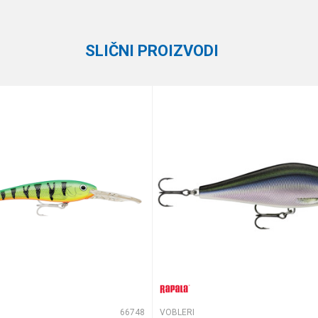
Rapala
1.2 - 1.8 m
SLIČNI PROIZVODI
10 cm
13 g
Suspending
te koliko je 4 + 1 :
66748
VOBLERI