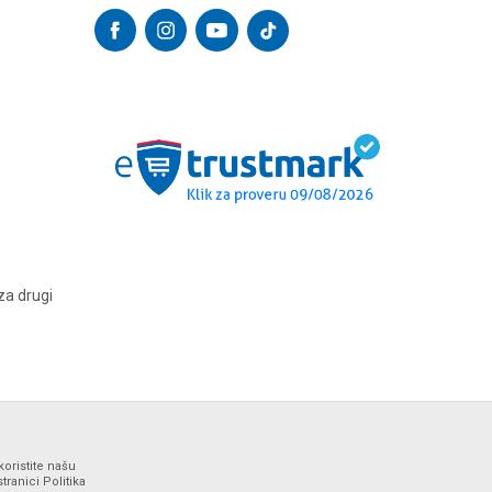
za drugi
koristite našu
ranici Politika