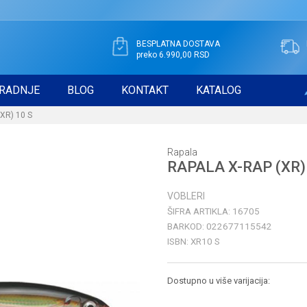
BESPLATNA DOSTAVA
preko 6.990,00 RSD
RADNJE
BLOG
KONTAKT
KATALOG
XR) 10 S
Rapala
RAPALA X-RAP (XR)
VOBLERI
ŠIFRA ARTIKLA:
16705
BARKOD:
022677115542
ISBN:
XR10 S
Dostupno u više varijacija: