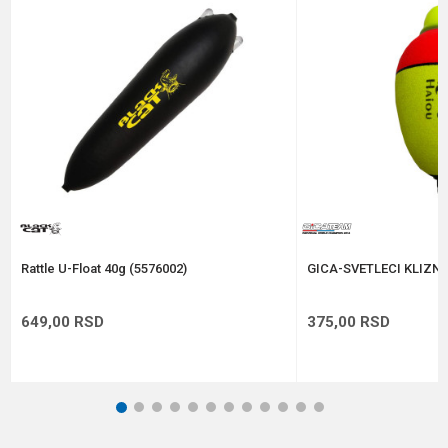
Poruka
Anti-spam zaštita - izračunajte koliko je 2 + 3 :
POŠALJI
Rattle U-Float 40g (5576002)
GICA-SVETLECI KLIZNI
649,00
RSD
375,00
RSD
1
2
3
4
5
6
7
8
9
10
11
12