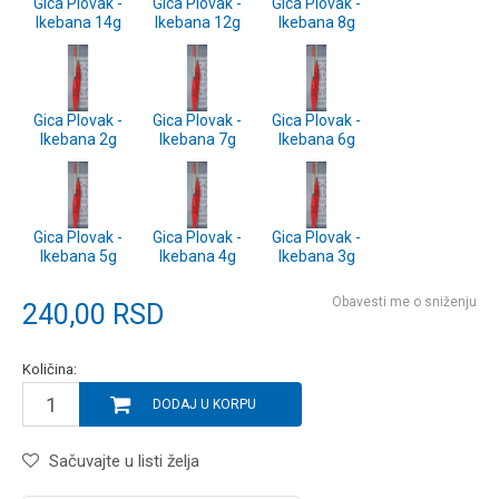
Gica Plovak -
Gica Plovak -
Gica Plovak -
Ikebana 14g
Ikebana 12g
Ikebana 8g
Gica Plovak -
Gica Plovak -
Gica Plovak -
Ikebana 2g
Ikebana 7g
Ikebana 6g
Gica Plovak -
Gica Plovak -
Gica Plovak -
Ikebana 5g
Ikebana 4g
Ikebana 3g
Obavesti me o sniženju
240,00
RSD
Količina:
DODAJ U KORPU
Sačuvajte u listi želja