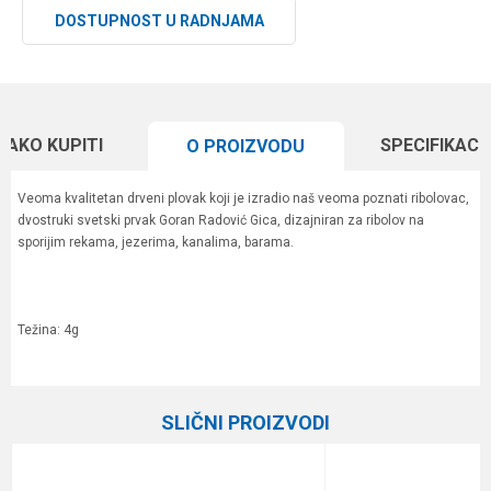
DOSTUPNOST U RADNJAMA
KAKO KUPITI
SPECIFIKACI
O PROIZVODU
Veoma kvalitetan drveni plovak koji je izradio naš veoma poznati ribolovac,
dvostruki svetski prvak Goran Radović Gica, dizajniran za ribolov na
sporijim rekama, jezerima, kanalima, barama.
Težina: 4g
Karakteristika
Vrednost
Ime/Nadimak
Kategorija
Plovci
SLIČNI PROIZVODI
Brend
Gica Team
Email